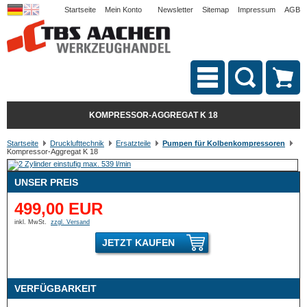
Startseite
Mein Konto
Newsletter
Sitemap
Impressum
AGB
KOMPRESSOR-AGGREGAT K 18
Startseite
Drucklufttechnik
Ersatzteile
Pumpen für Kolbenkompressoren
Kompressor-Aggregat K 18
UNSER PREIS
499,00 EUR
inkl. MwSt.
zzgl. Versand
JETZT KAUFEN
VERFÜGBARKEIT