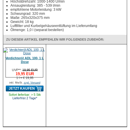
Höchstdrehzahl: 1000-1400 U/min
Ansaugleistung: 385 - 539 l/min
empfohlene Motorleistung: 3 kW
Schwungrad: 320 mm
Maße: 265x320x375 mm
Gewicht: 18 kg
Luftfilter und Kurbelgehäuseentlüftung im Lieferumfang
Ölmenge: 1,0 l (separat bestellen)
ZU DIESEM ARTIKEL EMPFEHLEN WIR FOLGENDES ZUBEHÖR:
Verdichteröl ADL 100, 1 L
Dose
UVP**:
19,95 EUR
19,95 EUR
1 l = € 19,95
inkl. MwSt.
zzgl. Versand
JETZT KAUFEN
Sofort lieferbar: > 5 Stk
Lieferfrist 2 Tage*