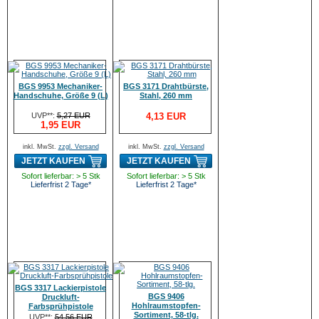
BGS 9953 Mechaniker-
BGS 3171 Drahtbürste,
Handschuhe, Größe 9 (L)
Stahl, 260 mm
UVP**:
5,27 EUR
4,13 EUR
1,95 EUR
inkl. MwSt.
zzgl. Versand
inkl. MwSt.
zzgl. Versand
JETZT KAUFEN
JETZT KAUFEN
Sofort lieferbar: > 5 Stk
Sofort lieferbar: > 5 Stk
Lieferfrist 2 Tage*
Lieferfrist 2 Tage*
BGS 3317 Lackierpistole
BGS 9406
Druckluft-
Hohlraumstopfen-
Farbsprühpistole
Sortiment, 58-tlg.
UVP**:
54,56 EUR