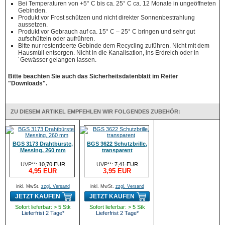
Bei Temperaturen von +5° C bis ca. 25° C ca. 12 Monate in ungeöffneten
Gebinden.
Produkt vor Frost schützen und nicht direkter Sonnenbestrahlung
aussetzen.
Produkt vor Gebrauch auf ca. 15° C – 25° C bringen und sehr gut
aufschütteln oder aufrühren.
Bitte nur restentleerte Gebinde dem Recycling zuführen.
Nicht mit dem
Hausmüll entsorgen. Nicht in die Kanalisation, ins Erdreich oder in
´Gewässer gelangen lassen.
Bitte beachten Sie auch das Sicherheitsdatenblatt im Reiter
"Downloads".
ZU DIESEM ARTIKEL EMPFEHLEN WIR FOLGENDES ZUBEHÖR:
BGS 3173 Drahtbürste,
BGS 3622 Schutzbrille,
Messing, 260 mm
transparent
UVP**:
10,70 EUR
UVP**:
7,41 EUR
4,95 EUR
3,95 EUR
inkl. MwSt.
zzgl. Versand
inkl. MwSt.
zzgl. Versand
JETZT KAUFEN
JETZT KAUFEN
Sofort lieferbar: > 5 Stk
Sofort lieferbar: > 5 Stk
Lieferfrist 2 Tage*
Lieferfrist 2 Tage*