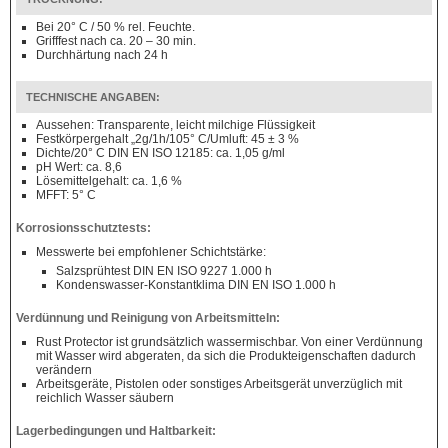
Bei 20° C / 50 % rel. Feuchte.
Grifffest nach ca. 20 – 30 min.
Durchhärtung nach 24 h
TECHNISCHE ANGABEN:
Aussehen: Transparente, leicht milchige Flüssigkeit
Festkörpergehalt „2g/1h/105° C/Umluft: 45 ± 3 %
Dichte/20° C DIN EN ISO 12185: ca. 1,05 g/ml
pH Wert: ca. 8,6
Lösemittelgehalt: ca. 1,6 %
MFFT: 5° C
Korrosionsschutztests:
Messwerte bei empfohlener Schichtstärke:
Salzsprühtest DIN EN ISO 9227 1.000 h
Kondenswasser-Konstantklima DIN EN ISO 1.000 h
Verdünnung und Reinigung von Arbeitsmitteln:
Rust Protector ist grundsätzlich wassermischbar.
Von einer Verdünnung
mit Wasser wird abgeraten, da sich die Produkteigenschaften dadurch
verändern
Arbeitsgeräte, Pistolen oder sonstiges Arbeitsgerät unverzüglich mit
reichlich Wasser säubern
Lagerbedingungen und Haltbarkeit: