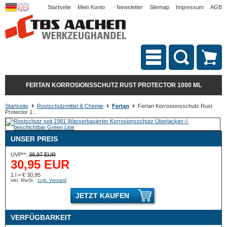
Startseite
Mein Konto
Newsletter
Sitemap
Impressum
AGB
FERTAN KORROSIONSSCHUTZ RUST PROTECTOR 1000 ML
Startseite
Rostschutzmittel & Chemie
Fertan
Fertan Korrosionsschutz Rust
Protector 1...
UNSER PREIS
UVP**:
38,97 EUR
30,95 EUR
1 l = € 30,95
inkl. MwSt.
zzgl. Versand
JETZT KAUFEN
VERFÜGBARKEIT