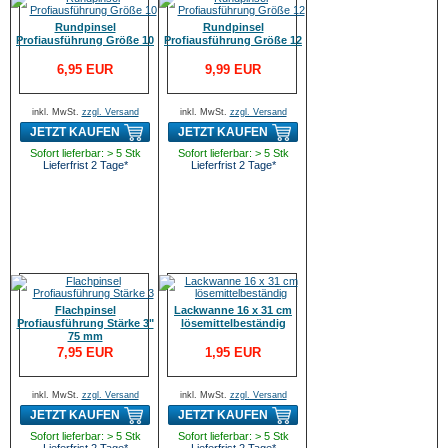
Rundpinsel
Rundpinsel
Profiausführung Größe 10
Profiausführung Größe 12
6,95 EUR
9,99 EUR
inkl. MwSt.
zzgl. Versand
inkl. MwSt.
zzgl. Versand
JETZT KAUFEN
JETZT KAUFEN
Sofort lieferbar: > 5 Stk
Sofort lieferbar: > 5 Stk
Lieferfrist 2 Tage*
Lieferfrist 2 Tage*
Flachpinsel
Lackwanne 16 x 31 cm
Profiausführung Stärke 3"
lösemittelbeständig
75 mm
7,95 EUR
1,95 EUR
inkl. MwSt.
zzgl. Versand
inkl. MwSt.
zzgl. Versand
JETZT KAUFEN
JETZT KAUFEN
Sofort lieferbar: > 5 Stk
Sofort lieferbar: > 5 Stk