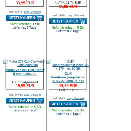
33,95 EUR
UVP**:
21,71 EUR
11,95 EUR
inkl. MwSt.
zzgl. Versand
inkl. MwSt.
zzgl. Versand
JETZT KAUFEN
JETZT KAUFEN
Sofort lieferbar: 1 Stk
Lieferfrist 2 Tage*
Sofort lieferbar: > 5 Stk
Lieferfrist 2 Tage*
Müller 277 010 Clip-Heber
ELIX
5 mm halbrund
Handreinigungstücher
310 x 270 mm, 90 Stk
UVP**:
23,56 EUR
19,95 EUR
19,95 EUR
1 Stk = € 0,22
inkl. MwSt.
zzgl. Versand
inkl. MwSt.
zzgl. Versand
JETZT KAUFEN
JETZT KAUFEN
Sofort lieferbar: > 5 Stk
Lieferfrist 2 Tage*
Sofort lieferbar: > 5 Stk
Lieferfrist 2 Tage*