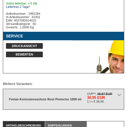
Sofort lieferbar: > 5 Stk
Lieferfrist 2 Tage*
Artikelnummer:
1991264
H-Artikelnummer:
61401
EAN: 4027092614010
Versandkategorie:
50
Gewicht:
1,0000 Kg
SERVICE
DRUCKANSICHT
BEWERTEN
Weitere Varianten:
UVP**:
38,97 EUR
30,95 EUR
Fertan Korrosionsschutz Rust Protector 1000 ml
1 l = € 30,95
ARTIKELBESCHREIBUNG
EMPFEHLUNGEN