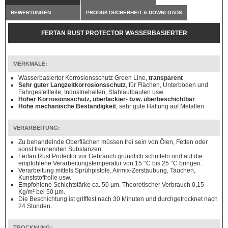
BEWERTUNGEN
PRODUKTSICHERHEIT & DOWNLOADS
FERTAN RUST PROTECTOR WASSERBASIERTER
KORROSIONSSCHUTZ 1000 ML
MERKMALE:
Wasserbasierter Korrosionsschutz Green Line,
transparent
Sehr guter Langzeitkorrosionsschutz
, für Flächen, Unterböden und
Fahrgestellteile, Industriehallen, Stahlaufbauten usw.
Hoher Korrosionsschutz, überlackier- bzw. überbeschichtbar
Hohe mechanische Beständigkeit
, sehr gute Haftung auf Metallen
VERARBEITUNG:
Zu behandelnde Oberflächen müssen frei sein von Ölen, Fetten oder
sonst trennenden Substanzen.
Fertan Rust Protector vor Gebrauch gründlich schütteln und auf die
empfohlene Verarbeitungstemperatur von 15 °C bis 25 °C bringen.
Verarbeitung mittels Sprühpistole, Airmix-Zerstäubung, Tauchen,
Kunststoffrolle usw.
Empfohlene Schichtstärke ca. 50 µm. Theoretischer Verbrauch 0,15
Kg/m² bei 50 µm.
Die Beschichtung ist grifffest nach 30 Minuten und durchgetrocknet nach
24 Stunden.
TROCKNUNG: