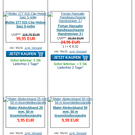
Müller 277 015 Clip-Heber-
Fertan Hansalin
Satz 5-teilig
Handwaschpaste
Handreiniger 3 l
UVP**:
118,76 EUR
99,95 EUR
UVP**:
30,93 EUR
24,95 EUR
1 l = € 8,32
inkl. MwSt.
zzgl. Versand
inkl. MwSt.
zzgl. Versand
JETZT KAUFEN
JETZT KAUFEN
Sofort lieferbar: 5 Stk
Lieferfrist 2 Tage*
Sofort lieferbar: > 5 Stk
Lieferfrist 2 Tage*
Maler-Abdeckband 25
Maler-Abdeckband 50
mm, 50 m
mm, 50 m
lösemittelbeständig
lösemittelbeständig
5,95 EUR
9,99 EUR
inkl. MwSt.
zzgl. Versand
inkl. MwSt.
zzgl. Versand