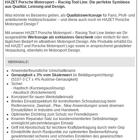
HAZET Porsche Motorsport – Racing Tool Line: Die perfekte Symbiose
aus Qualität, Leistung und Design.
Was könnte es Besseres geben, als
Qualitätswerkzeuge
für Fans, Profi- und
ambitionierte Hobbyschrauber – und diese auch noch im HAZET Porsche
Motorsport Design?
Mit unserer HAZET Porsche Motorsport – Racing Tool Line bieten wir Dir
ausgewählte
Werkzeuge als exklusives Geschenk
oder einfach für den
täglichen Bedarf im attraktiven Motorsport Design. Alle Produkte erhältst Du
mit HAZET und Porsche Motorsport Logo sowie in ansprechend gestalteter
Verpackung, ebenfalls im Motorsport Design.
MERKMALE:
Anwenderfreundliche Umschaltknarre
Genauigkeit ± 3% vom Skalenwert
(in Betätigungsrichtung)
(5107-3 CT ± 4% Auslöse-Genauigkeit)
Sicher:
- Haptisch (Kurzwegauslösung)
- Akustisch (Knickelement)
Konzipiert für rauen Werkstatteinsatz
Breites Einsatzspektrum für kontrollierten Schraubanzug beim
Reifenservice, Zweirad-, Pkw-, Nkw-Anwendungen sowie diversen
Einsatzfällen in Industrie und Handwerk.
Optimierter Dichtring zum Schutz vor Fremdkörpern
Knarren Reparatur-Satz zur kundenorientierten Selbstmontage
ermöglicht jahrzehntelangen Einsatz
Griff mit Abrollschutz für leichtere Kraftübertragung durch mehr Grip
Einstellhilfe durch Rastpunkte zur optimierten Bedienerführung
gewährleistet sicheres und schnelles Einstellen des gewünschten