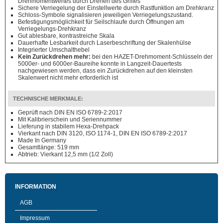
Drehmomentwertes durch Drehen des Griffes
Sichere Verriegelung der Einstellwerte durch Rastfunktion am Drehkranz
Schloss-Symbole signalisieren jeweiligen Verriegelungszustand.
Befestigungsmöglichkeit für Seilschlaufe durch Öffnungen am
Verriegelungs-Drehkranz
Gut ablesbare, kontrastreiche Skala
Dauerhafte Lesbarkeit durch Laserbeschriftung der Skalenhülse
Integrierter Umschalthebel
Kein Zurückdrehen mehr:
bei den HAZET-Drehmoment-Schlüsseln der
5000er- und 6000er-Baureihe konnte in Langzeit-Dauertests
nachgewiesen werden, dass ein Zurückdrehen auf den kleinsten
Skalenwert nicht mehr erforderlich ist
TECHNISCHE MERKMALE:
Geprüft nach DIN EN ISO 6789-2:2017
Mit Kalibrierschein und Seriennummer
Lieferung in stabilem Hexa-Drehpack
Vierkant nach DIN 3120, ISO 1174-1, DIN EN ISO 6789-2:2017
Made In Germany
Gesamtlänge: 519 mm
Abtrieb: Vierkant 12,5 mm (1/2 Zoll)
INFORMATION
AGB
Impressum