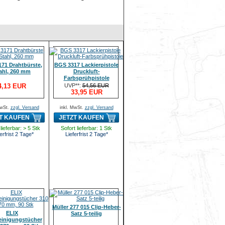
71 Drahtbürste,
BGS 3317 Lackierpistole
ahl, 260 mm
Druckluft-
Farbsprühpistole
4,13 EUR
UVP**:
54,56 EUR
33,95 EUR
MwSt.
zzgl. Versand
inkl. MwSt.
zzgl. Versand
T KAUFEN
JETZT KAUFEN
lieferbar: > 5 Stk
Sofort lieferbar: 1 Stk
erfrist 2 Tage*
Lieferfrist 2 Tage*
Müller 277 015 Clip-Heber-
ELIX
Satz 5-teilig
einigungstücher