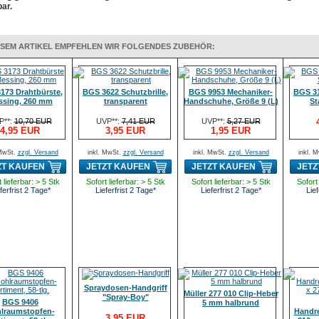
ar.
ESEM ARTIKEL EMPFEHLEN WIR FOLGENDES ZUBEHÖR:
173 Drahtbürste,
BGS 3622 Schutzbrille,
BGS 9953 Mechaniker-
BGS 31
ssing, 260 mm
transparent
Handschuhe, Größe 9 (L)
St
P**:
10,70 EUR
UVP**:
7,41 EUR
UVP**:
5,27 EUR
4,95 EUR
3,95 EUR
1,95 EUR
 MwSt.
zzgl. Versand
inkl. MwSt.
zzgl. Versand
inkl. MwSt.
zzgl. Versand
inkl. 
ZT KAUFEN
JETZT KAUFEN
JETZT KAUFEN
JETZ
 lieferbar: > 5 Stk
Sofort lieferbar: > 5 Stk
Sofort lieferbar: > 5 Stk
Sofort 
ferfrist 2 Tage*
Lieferfrist 2 Tage*
Lieferfrist 2 Tage*
Lief
Spraydosen-Handgriff
Müller 277 010 Clip-Heber
"Spray-Boy"
BGS 9406
5 mm halbrund
lraumstopfen-
Handr
3,95 EUR