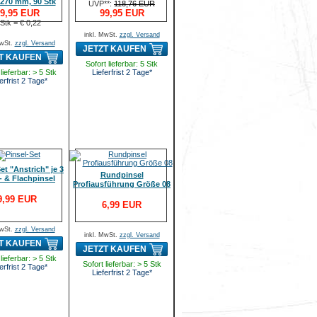
 270 mm, 90 Stk
UVP**:
118,76 EUR
9,95 EUR
99,95 EUR
 Stk = € 0,22
inkl. MwSt.
zzgl. Versand
MwSt.
zzgl. Versand
JETZT KAUFEN
T KAUFEN
Sofort lieferbar: 5 Stk
lieferbar: > 5 Stk
Lieferfrist 2 Tage*
erfrist 2 Tage*
et "Anstrich" je 3
Rundpinsel
 & Flachpinsel
Profiausführung Größe 08
9,99 EUR
6,99 EUR
MwSt.
zzgl. Versand
inkl. MwSt.
zzgl. Versand
T KAUFEN
JETZT KAUFEN
lieferbar: > 5 Stk
Sofort lieferbar: > 5 Stk
erfrist 2 Tage*
Lieferfrist 2 Tage*