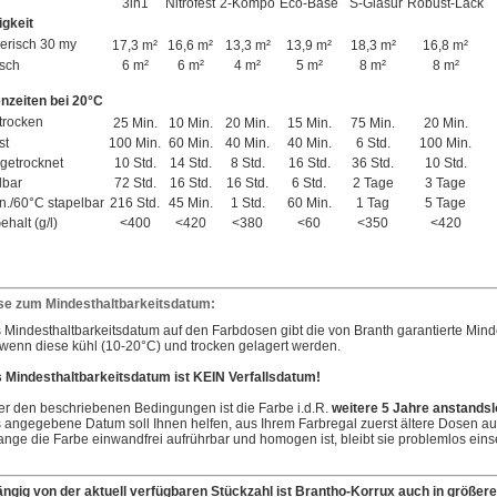
3in1
Nitrofest
2-Kompo
Eco-Base
S-Glasur
Robust-Lack
igkeit
nerisch 30 my
17,3 m²
16,6 m²
13,3 m²
13,9 m²
18,3 m²
16,8 m²
isch
6 m²
6 m²
4 m²
5 m²
8 m²
8 m²
nzeiten bei 20°C
btrocken
25 Min.
10 Min.
20 Min.
15 Min.
75 Min.
20 Min.
st
100 Min.
60 Min.
40 Min.
40 Min.
6 Std.
100 Min.
hgetrocknet
10 Std.
14 Std.
8 Std.
16 Std.
36 Std.
10 Std.
lbar
72 Std.
16 Std.
16 Std.
6 Std.
2 Tage
3 Tage
in./60°C stapelbar
216 Std.
45 Min.
1 Std.
60 Min.
1 Tag
5 Tage
halt (g/l)
<400
<420
<380
<60
<350
<420
se zum Mindesthaltbarkeitsdatum:
 Mindesthaltbarkeitsdatum auf den Farbdosen gibt die von Branth garantierte Mind
 wenn diese kühl (10-20°C) und trocken gelagert werden.
 Mindesthaltbarkeitsdatum ist KEIN Verfallsdatum!
er den beschriebenen Bedingungen ist die Farbe i.d.R.
weitere 5 Jahre anstandsl
 angegebene Datum soll Ihnen helfen, aus Ihrem Farbregal zuerst ältere Dosen a
ange die Farbe einwandfrei aufrührbar und homogen ist, bleibt sie problemlos eins
ngig von der aktuell verfügbaren Stückzahl ist Brantho-Korrux auch in größer