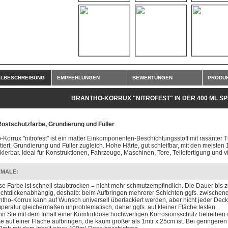
ELBESCHREIBUNG
EMPFEHLUNGEN
BEWERTUNGEN
PRODUK
BRANTHO-KORRUX "NITROFEST" IN DER 400 ML 
Rostschutzfarbe, Grundierung und Füller
-Korrux "nitrofest" ist ein matter Einkomponenten-Beschichtungsstoff mit rasanter T
iert, Grundierung und Füller zugleich. Hohe Härte, gut schleifbar, mit den meist
kierbar. Ideal für Konstruktionen, Fahrzeuge, Maschinen, Tore, Teilefertigung und v
MALE:
se Farbe ist schnell staubtrocken = nicht mehr schmutzempfindlich. Die Dauer bis z
ichtdickenabhängig, deshalb: beim Aufbringen mehrerer Schichten ggfs. zwischend
ntho-Korrux kann auf Wunsch universell überlackiert werden, aber nicht jeder Deckl
peratur gleichermaßen unproblematisch, daher ggfs. auf kleiner Fläche testen.
n Sie mit dem Inhalt einer Komfortdose hochwertigen Korrosionsschutz betreiben wo
e auf einer Fläche aufbringen, die kaum größer als 1mtr x 25cm ist. Bei geringere