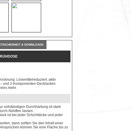
TSICHERHEIT & DOWNLOADS
SPRÜHDOSE
rocknung. Lösemittelreduziert, aktiv
en 1- und 2-Komponenten-Decklacken
ieles mehr.
ur vollständigen Durchhärtung ist stark
urch Ablüften lassen.
ack ist bei jeder Schichtdicke und jeder
llen, dann sollten Sie den Inhalt einer
n Ansprüchen können Sie eine Fläche bis zu