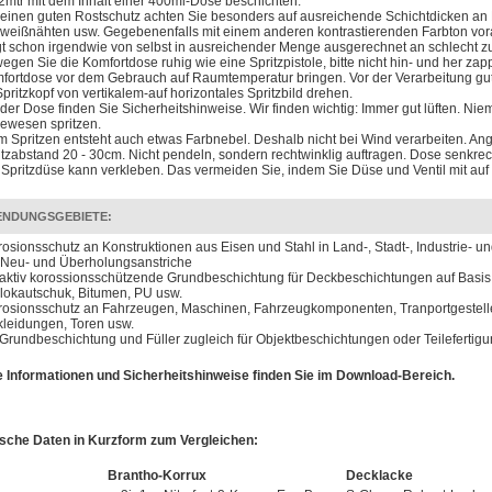
 2mtr mit dem Inhalt einer 400ml-Dose beschichten.
 einen guten Rostschutz achten Sie besonders auf ausreichende Schichtdicken an 
weißnähten usw. Gegebenenfalls mit einem anderen kontrastierenden Farbton vorarb
egt schon irgendwie von selbst in ausreichender Menge ausgerechnet an schlecht z
egen Sie die Komfortdose ruhig wie eine Spritzpistole, bitte nicht hin- und her zap
fortdose vor dem Gebrauch auf Raumtemperatur bringen. Vor der Verarbeitung gut
Spritzkopf von vertikalem-auf horizontales Spritzbild drehen.
 der Dose finden Sie Sicherheitshinweise. Wir finden wichtig: Immer gut lüften. N
ewesen spritzen.
m Spritzen entsteht auch etwas Farbnebel. Deshalb nicht bei Wind verarbeiten. A
itzabstand 20 - 30cm. Nicht pendeln, sondern rechtwinklig auftragen. Dose senkrec
 Spritzdüse kann verkleben. Das vermeiden Sie, indem Sie Düse und Ventil mit auf
NDUNGSGEBIETE:
rosionsschutz an Konstruktionen aus Eisen und Stahl in Land-, Stadt-, Industrie-
 Neu- und Überholungsanstriche
 aktiv korossionsschützende Grundbeschichtung für Deckbeschichtungen auf Basis v
lokautschuk, Bitumen, PU usw.
rosionsschutz an Fahrzeugen, Maschinen, Fahrzeugkomponenten, Tranportgestelle
kleidungen, Toren usw.
 Grundbeschichtung und Füller zugleich für Objektbeschichtungen oder Teilefertig
e Informationen und Sicherheitshinweise finden Sie im Download-Bereich.
sche Daten in Kurzform zum Vergleichen:
Brantho-Korrux
Decklacke