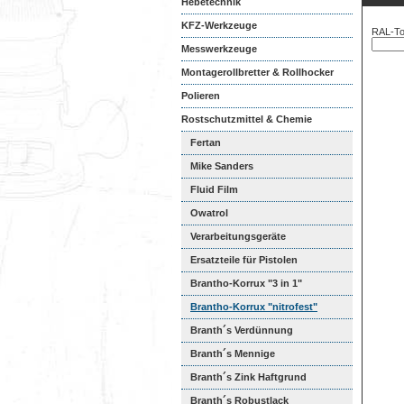
Hebetechnik
KFZ-Werkzeuge
RAL-To
Messwerkzeuge
Montagerollbretter & Rollhocker
Polieren
Rostschutzmittel & Chemie
Fertan
Mike Sanders
Korrosionsschutzfe...
Fluid Film
Owatrol
Verarbeitungsgeräte
Ersatzteile für Pistolen
Brantho-Korrux "3 in 1"
Brantho-Korrux "nitrofest"
Branth´s Verdünnung
Branth´s Mennige
Branth´s Zink Haftgrund
Branth´s Robustlack