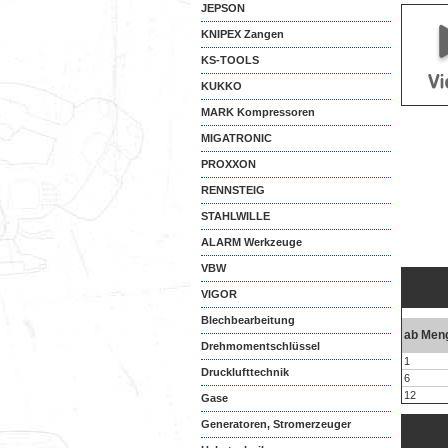
JEPSON
KNIPEX Zangen
KS-TOOLS
KUKKO
MARK Kompressoren
MIGATRONIC
PROXXON
RENNSTEIG
STAHLWILLE
ALARM Werkzeuge
VBW
VIGOR
Blechbearbeitung
ab Men
Drehmomentschlüssel
1
Drucklufttechnik
6
12
Gase
Generatoren, Stromerzeuger