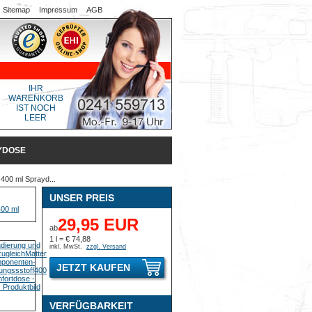
Sitemap
Impressum
AGB
IHR
WARENKORB
IST NOCH
LEER
YDOSE
 400 ml Sprayd...
UNSER PREIS
29,95 EUR
ab
1 l = € 74,88
inkl. MwSt.
zzgl. Versand
JETZT KAUFEN
VERFÜGBARKEIT