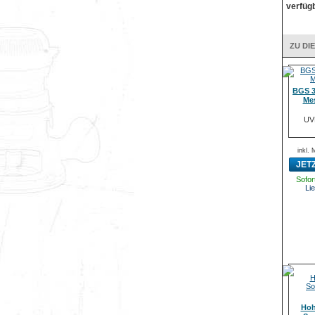
verfügb
ZU DI
BGS 3
Me
UV
inkl.
JET
Sofort
Lie
Hoh