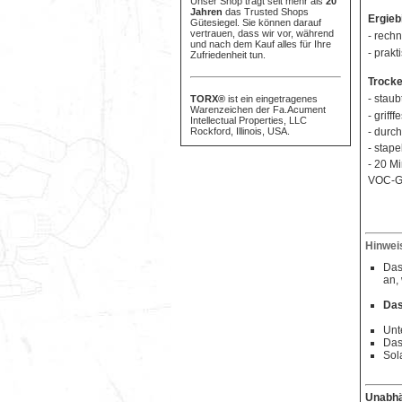
Unser Shop trägt seit mehr als
20
Jahren
das Trusted Shops
Ergieb
Gütesiegel. Sie können darauf
vertrauen, dass wir vor, während
- rech
und nach dem Kauf alles für Ihre
- prakt
Zufriedenheit tun.
Trocke
- stau
TORX®
ist ein eingetragenes
Warenzeichen der Fa.Acument
- grifffe
Intellectual Properties, LLC
Rockford, Illinois, USA.
- durc
- stape
- 20 M
VOC-Ge
Hinwei
Das
an,
Das
Unt
Das
Sol
Unabhä