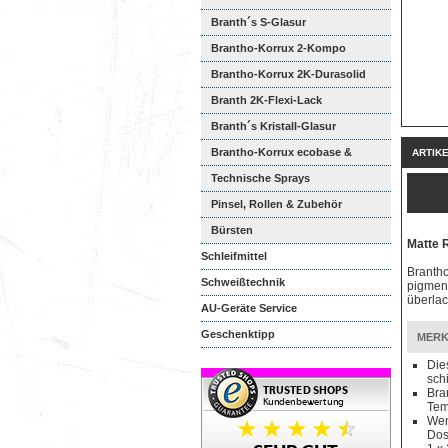
Branth´s S-Glasur
Brantho-Korrux 2-Kompo
Brantho-Korrux 2K-Durasolid
Branth 2K-Flexi-Lack
Branth´s Kristall-Glasur
Brantho-Korrux ecobase &
ARTIK
ecopak...
Technische Sprays
Pinsel, Rollen & Zubehör
Bürsten
Matte 
Schleifmittel
Brantho
Schweißtechnik
pigment
überlac
AU-Geräte Service
Geschenktipp
MERK
Die
sch
Bra
Tem
Wen
Dos