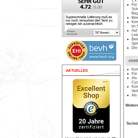
1 x
Für
Sch
fli
Bew
Kom
im 
Auf
Leb
Bei
Spr
Die
ANWE
Kor
Für
Als
Cyc
Kor
Ver
Als
Weiter
Techni