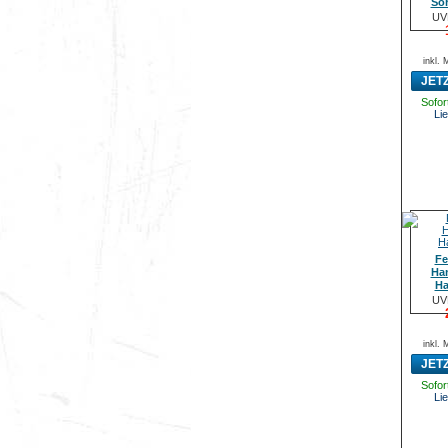
Sor
UV
inkl.
JET
Sofort
Lie
Fe
Ha
Ha
UV
inkl.
JET
Sofort
Lie