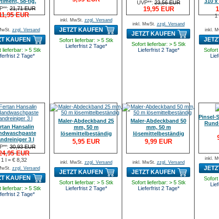
timent, 58-tlg.
310 x
UVP**:
23,56 EUR
P**:
21,71 EUR
19,95 EUR
1
11,95 EUR
1
inkl. MwSt.
zzgl. Versand
inkl. MwSt.
zzgl. Versand
JETZT KAUFEN
 MwSt.
zzgl. Versand
inkl. 
JETZT KAUFEN
ZT KAUFEN
JETZ
Sofort lieferbar: > 5 Stk
Sofort lieferbar: > 5 Stk
Lieferfrist 2 Tage*
 lieferbar: > 5 Stk
Lieferfrist 2 Tage*
Sofort 
ferfrist 2 Tage*
Lief
Pinsel-S
Maler-Abdeckband 25
Maler-Abdeckband 50
Rund-
rtan Hansalin
mm, 50 m
mm, 50 m
ndwaschpaste
lösemittelbeständig
lösemittelbeständig
ndreiniger 3 l
5,95 EUR
9,99 EUR
P**:
30,93 EUR
24,95 EUR
inkl. 
1 l = € 8,32
inkl. MwSt.
zzgl. Versand
inkl. MwSt.
zzgl. Versand
JETZ
 MwSt.
zzgl. Versand
JETZT KAUFEN
JETZT KAUFEN
ZT KAUFEN
Sofort 
Sofort lieferbar: > 5 Stk
Sofort lieferbar: > 5 Stk
Lief
 lieferbar: > 5 Stk
Lieferfrist 2 Tage*
Lieferfrist 2 Tage*
ferfrist 2 Tage*