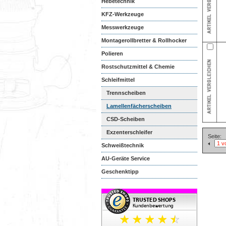
Hebetechnik
KFZ-Werkzeuge
Messwerkzeuge
Montagerollbretter & Rollhocker
Polieren
Rostschutzmittel & Chemie
Schleifmittel
Trennscheiben
Lamellenfächerscheiben
CSD-Scheiben
Exzenterschleifer
Seite:
Schweißtechnik
AU-Geräte Service
Geschenktipp