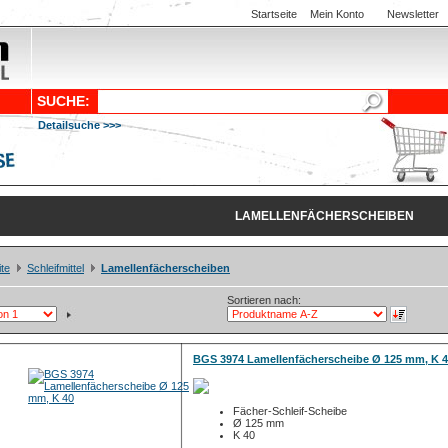
Startseite
Mein Konto
Newsletter
SUCHE:
Detailsuche >>>
LAMELLENFÄCHERSCHEIBEN
ite
Schleifmittel
Lamellenfächerscheiben
Sortieren nach:
BGS 3974 Lamellenfächerscheibe Ø 125 mm, K 
Fächer-Schleif-Scheibe
Ø 125 mm
K 40