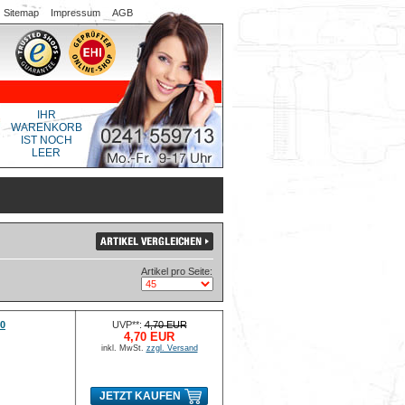
Sitemap
Impressum
AGB
IHR
WARENKORB
IST NOCH
LEER
Artikel pro Seite:
40
UVP**:
4,70 EUR
4,70 EUR
inkl. MwSt.
zzgl. Versand
JETZT KAUFEN