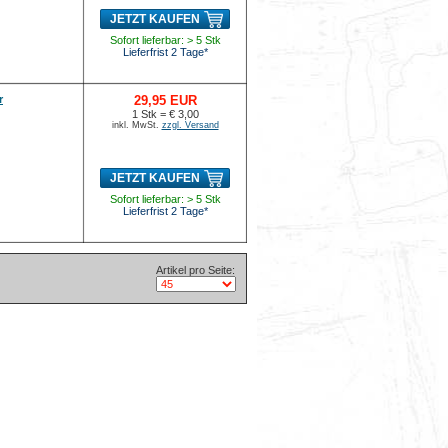
JETZT KAUFEN
Sofort lieferbar: > 5 Stk
Lieferfrist 2 Tage*
r
29,95 EUR
1 Stk = € 3,00
inkl. MwSt.
zzgl. Versand
JETZT KAUFEN
Sofort lieferbar: > 5 Stk
Lieferfrist 2 Tage*
Artikel pro Seite: