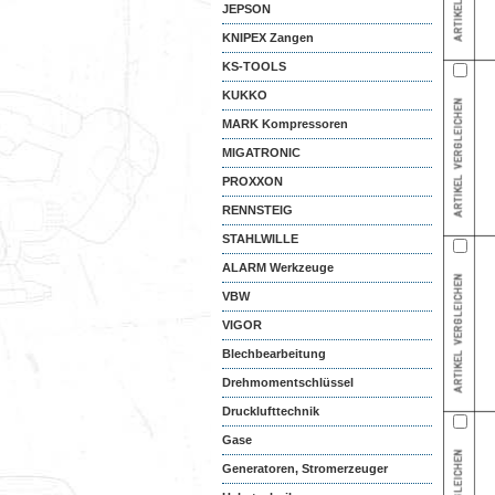
JEPSON
KNIPEX Zangen
KS-TOOLS
KUKKO
MARK Kompressoren
MIGATRONIC
PROXXON
RENNSTEIG
STAHLWILLE
ALARM Werkzeuge
VBW
VIGOR
Blechbearbeitung
Drehmomentschlüssel
Drucklufttechnik
Gase
Generatoren, Stromerzeuger