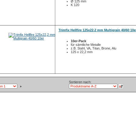
Ø 125 mm
K 120
Trimfix Hellfire 125x22,2 mm Multigrain 40/60 10e
10er-Pack
für sämtliche Metalle
z.B. Stahl, VA, Titan, Brone, Alu
125 x 22,2 mm
Sortieren nach: