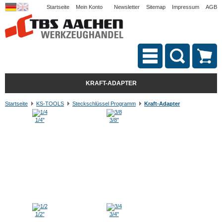
Startseite
Mein Konto
Newsletter
Sitemap
Impressum
AGB
KRAFT-ADAPTER
Startseite
KS-TOOLS
Steckschlüssel Programm
Kraft-Adapter
1/4"
3/8"
1/2"
3/4"