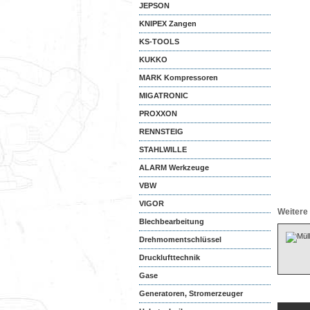
JEPSON
KNIPEX Zangen
KS-TOOLS
KUKKO
MARK Kompressoren
MIGATRONIC
PROXXON
RENNSTEIG
STAHLWILLE
ALARM Werkzeuge
VBW
VIGOR
Weitere 
Blechbearbeitung
Drehmomentschlüssel
Drucklufttechnik
Gase
Generatoren, Stromerzeuger