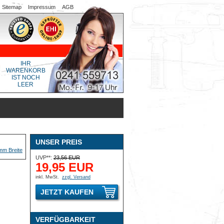
Sitemap
Impressum
AGB
IHR
WARENKORB
IST NOCH
LEER
UNSER PREIS
UVP**:
23,56 EUR
19,95 EUR
inkl. MwSt.
zzgl. Versand
JETZT KAUFEN
VERFÜGBARKEIT