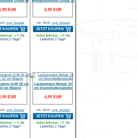
sführung Größe 08
Profiausführung Größe 10
6,99 EUR
6,95 EUR
MwSt.
zzgl. Versand
inkl. MwSt.
zzgl. Versand
T KAUFEN
JETZT KAUFEN
lieferbar: > 5 Stk
Sofort lieferbar: > 5 Stk
erfrist 2 Tage*
Lieferfrist 2 Tage*
alzen-Griff 28 cm
Lackierwalze Mohair 10
 10 cm Walzen
cm lösemittelbeständig
2,95 EUR
4,95 EUR
MwSt.
zzgl. Versand
inkl. MwSt.
zzgl. Versand
T KAUFEN
JETZT KAUFEN
lieferbar: > 5 Stk
Sofort lieferbar: > 5 Stk
erfrist 2 Tage*
Lieferfrist 2 Tage*