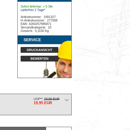
Sofort lieferbar: > 5 Stk
Lieferfrist 2 Tage*
Artikelnummer:
1991327
H-Artikelnummer:
277008
EAN: 4260257985871
Versandkategorie:
10
Gewicht:
0,1150 Kg
SERVICE
DRUCKANSICHT
BEWERTEN
UVP**:
23,56 EUR
19,95 EUR