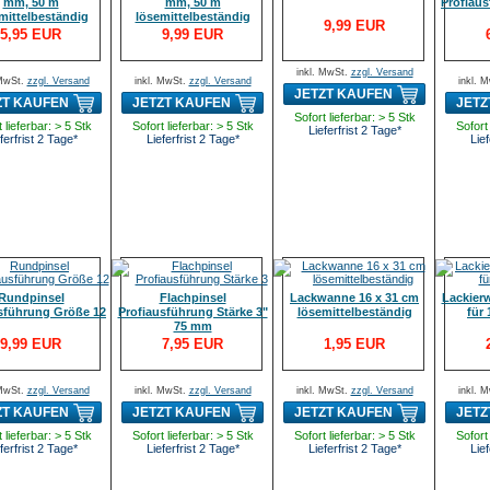
mm, 50 m
mm, 50 m
Profiau
mittelbeständig
lösemittelbeständig
9,99 EUR
5,95 EUR
9,99 EUR
inkl. MwSt.
zzgl. Versand
 MwSt.
zzgl. Versand
inkl. MwSt.
zzgl. Versand
inkl. 
JETZT KAUFEN
ZT KAUFEN
JETZT KAUFEN
JETZ
Sofort lieferbar: > 5 Stk
 lieferbar: > 5 Stk
Sofort lieferbar: > 5 Stk
Sofort 
Lieferfrist 2 Tage*
ferfrist 2 Tage*
Lieferfrist 2 Tage*
Lief
Rundpinsel
Flachpinsel
Lackwanne 16 x 31 cm
Lackierw
sführung Größe 12
Profiausführung Stärke 3"
lösemittelbeständig
für
75 mm
9,99 EUR
7,95 EUR
1,95 EUR
 MwSt.
zzgl. Versand
inkl. MwSt.
zzgl. Versand
inkl. MwSt.
zzgl. Versand
inkl. 
ZT KAUFEN
JETZT KAUFEN
JETZT KAUFEN
JETZ
 lieferbar: > 5 Stk
Sofort lieferbar: > 5 Stk
Sofort lieferbar: > 5 Stk
Sofort 
ferfrist 2 Tage*
Lieferfrist 2 Tage*
Lieferfrist 2 Tage*
Lief