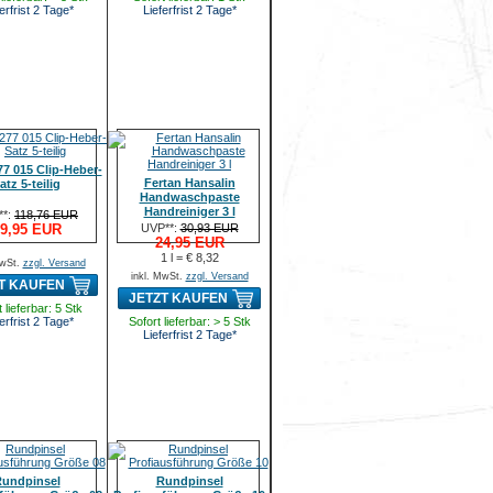
erfrist 2 Tage*
Lieferfrist 2 Tage*
77 015 Clip-Heber-
Fertan Hansalin
atz 5-teilig
Handwaschpaste
Handreiniger 3 l
**:
118,76 EUR
9,95 EUR
UVP**:
30,93 EUR
24,95 EUR
1 l = € 8,32
MwSt.
zzgl. Versand
inkl. MwSt.
zzgl. Versand
T KAUFEN
JETZT KAUFEN
 lieferbar: 5 Stk
erfrist 2 Tage*
Sofort lieferbar: > 5 Stk
Lieferfrist 2 Tage*
undpinsel
Rundpinsel