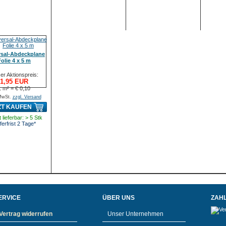
rsal-Abdeckplane
Folie 4 x 5 m
er Aktionspreis:
1,95 EUR
1 m² = € 0,10
 MwSt.
zzgl. Versand
ZT KAUFEN
 lieferbar: > 5 Stk
ferfrist 2 Tage*
ERVICE
ÜBER UNS
ZAH
Vertrag widerrufen
Unser Unternehmen