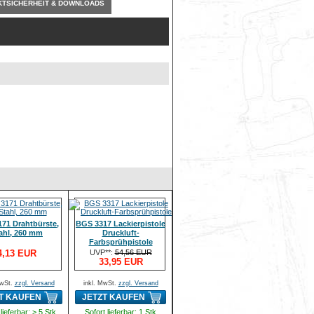
TSICHERHEIT & DOWNLOADS
71 Drahtbürste,
BGS 3317 Lackierpistole
ahl, 260 mm
Druckluft-
Farbsprühpistole
4,13 EUR
UVP**:
54,56 EUR
33,95 EUR
MwSt.
zzgl. Versand
inkl. MwSt.
zzgl. Versand
T KAUFEN
JETZT KAUFEN
lieferbar: > 5 Stk
Sofort lieferbar: 1 Stk