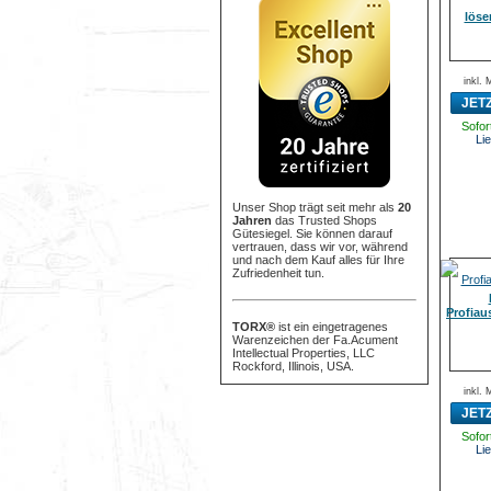
löse
inkl.
JET
Sofort
Lie
Unser Shop trägt seit mehr als
20
Jahren
das Trusted Shops
Gütesiegel. Sie können darauf
vertrauen, dass wir vor, während
und nach dem Kauf alles für Ihre
Zufriedenheit tun.
Profiau
TORX®
ist ein eingetragenes
Warenzeichen der Fa.Acument
Intellectual Properties, LLC
Rockford, Illinois, USA.
inkl.
JET
Sofort
Lie