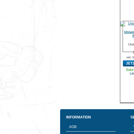
Unive
Uns
inkl.
JET
Sofort
Lie
INFORMATION
S
AGB