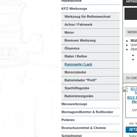
Hebetechnik
ARTIK
KFZ-Werkzeuge
Werkzeug für Reifenwechsel
Achse / Fahrwerk
MERK
Motor
Bremsen Werkzeug
Mül
Uni
Ölservice
Abm
Räder / Reifen
Karosserie / Lack
Motorständer
ZU DI
Batterielader "Profi"
Starthilfegeräte
Batterietestgeräte
BGS 3
Me
Messwerkzeuge
UV
Montagerollbretter & Rollhocker
Polieren
inkl.
Rostschutzmittel & Chemie
JET
Schleifmittel
Sofort