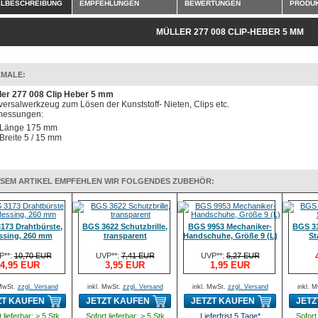
ELBESCHREIBUNG
EMPFEHLUNGEN
BEWERTUNGEN
PRODUK
MÜLLER 277 008 CLIP-HEBER 5 MM
MALE:
ler 277 008 Clip Heber 5 mm
versalwerkzeug zum Lösen der Kunststoff- Nieten, Clips etc.
essungen:
Länge 175 mm
Breite 5 / 15 mm
ESEM ARTIKEL EMPFEHLEN WIR FOLGENDES ZUBEHÖR:
173 Drahtbürste,
BGS 3622 Schutzbrille,
BGS 9953 Mechaniker-
BGS 31
ssing, 260 mm
transparent
Handschuhe, Größe 9 (L)
St
P**:
10,70 EUR
UVP**:
7,41 EUR
UVP**:
5,27 EUR
4,95 EUR
3,95 EUR
1,95 EUR
 MwSt.
zzgl. Versand
inkl. MwSt.
zzgl. Versand
inkl. MwSt.
zzgl. Versand
inkl. 
ZT KAUFEN
JETZT KAUFEN
JETZT KAUFEN
JETZ
 lieferbar: > 5 Stk
Sofort lieferbar: > 5 Stk
Lieferfrist 5 Tage*
Sofort 