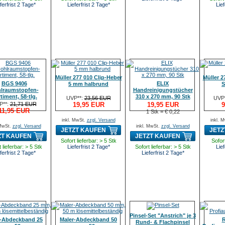
ferfrist 2 Tage*
Lieferfrist 2 Tage*
Lief
Müller 277 010 Clip-Heber
Müller 2
BGS 9406
ELIX
5 mm halbrund
S
lraumstopfen-
Handreinigungstücher
timent, 58-tlg.
310 x 270 mm, 90 Stk
UVP**:
23,56 EUR
UVP
P**:
21,71 EUR
19,95 EUR
19,95 EUR
9
11,95 EUR
1 Stk = € 0,22
inkl. MwSt.
zzgl. Versand
inkl. 
 MwSt.
zzgl. Versand
inkl. MwSt.
zzgl. Versand
JETZT KAUFEN
JETZ
ZT KAUFEN
JETZT KAUFEN
Sofort lieferbar: > 5 Stk
Sofort
 lieferbar: > 5 Stk
Lieferfrist 2 Tage*
Sofort lieferbar: > 5 Stk
Lief
ferfrist 2 Tage*
Lieferfrist 2 Tage*
Pinsel-Set "Anstrich" je 3
r-Abdeckband 25
Maler-Abdeckband 50
R
Rund- & Flachpinsel