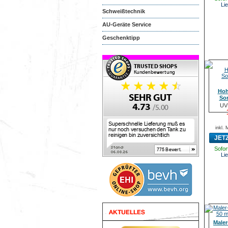
Lie
Schweißtechnik
AU-Geräte Service
Geschenktipp
Hoh
Sor
UV
inkl.
JET
Sofort
Lie
Male