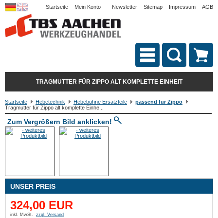
Startseite
Mein Konto
Newsletter
Sitemap
Impressum
AGB
TRAGMUTTER FÜR ZIPPO ALT KOMPLETTE EINHEIT
Startseite
Hebetechnik
Hebebühne Ersatzteile
passend für Zippo
Tragmutter für Zippo alt komplette Einhe...
Zum Vergrößern Bild anklicken!
UNSER PREIS
324,00 EUR
inkl. MwSt.
zzgl. Versand