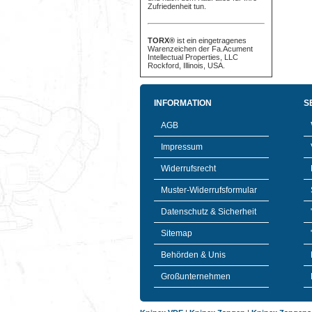
Zufriedenheit tun.
TORX®
ist ein eingetragenes
Warenzeichen der Fa.Acument
Intellectual Properties, LLC
Rockford, Illinois, USA.
INFORMATION
S
AGB
Impressum
Widerrufsrecht
Muster-Widerrufsformular
Datenschutz & Sicherheit
Sitemap
Behörden & Unis
Großunternehmen