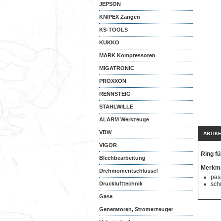
JEPSON
KNIPEX Zangen
KS-TOOLS
KUKKO
MARK Kompressoren
MIGATRONIC
PROXXON
RENNSTEIG
STAHLWILLE
ALARM Werkzeuge
VBW
ARTIK
VIGOR
Ring fü
Blechbearbeitung
Merkma
Drehmomentschlüssel
pas
Drucklufttechnik
sch
Gase
Generatoren, Stromerzeuger