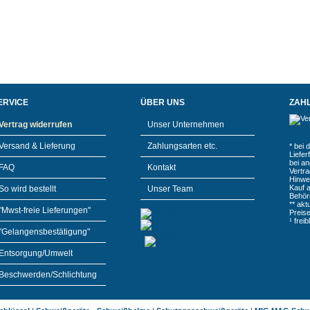
ERVICE
ÜBER UNS
ZAH
Vertrag widerrufen
Unser Unternehmen
Versand & Lieferung
Zahlungsarten etc.
* bei 
Liefe
bei a
FAQ
Kontakt
Vertr
Hinwe
Kauf 
So wird bestellt
Unser Team
Behör
** akt
"Mwst-freie Lieferungen"
Preis
¹ frei
"Gelangensbestätigung"
Entsorgung/Umwelt
Beschwerden/Schlichtung