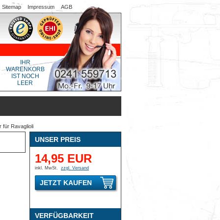
Sitemap
Impressum
AGB
IHR
WARENKORB
IST NOCH
LEER
 für Ravaglioli
UNSER PREIS
14,95 EUR
inkl. MwSt.
zzgl. Versand
JETZT KAUFEN
VERFÜGBARKEIT