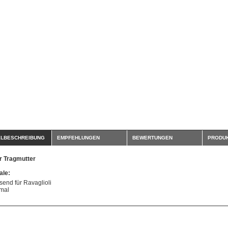
ELBESCHREIBUNG
EMPFEHLUNGEN
BEWERTUNGEN
PRODUK
r Tragmutter
le:
send für Ravaglioli
mal