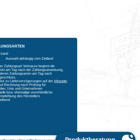
LUNGSARTEN
Auswahl abhängig vom Zielland
der Zahlungsart Vorkasse beginnt die
rfrist am Tag nach der Zahlungsanweisung,
nderen Zahlungsarten am Tag nach
agsschluss.
ise zu Lieferverzögerungen auf der
Infoseite
.
auf Rechnung nach Prüfung für
den, Unis und Unternehmen.
uelle bzw. ehemalige unverbindliche
empfehlung des Herstellers
bleibend