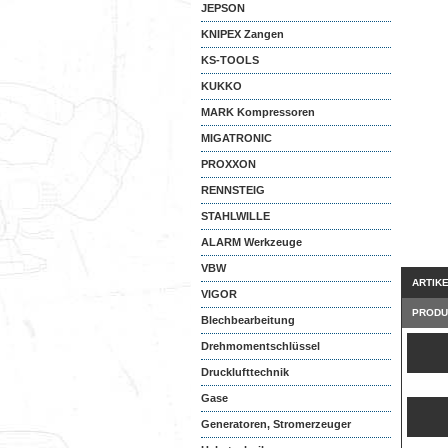
JEPSON
KNIPEX Zangen
KS-TOOLS
KUKKO
MARK Kompressoren
MIGATRONIC
PROXXON
RENNSTEIG
STAHLWILLE
ALARM Werkzeuge
VBW
ARTIK
VIGOR
PRODU
Blechbearbeitung
Drehmomentschlüssel
Drucklufttechnik
Gase
Generatoren, Stromerzeuger