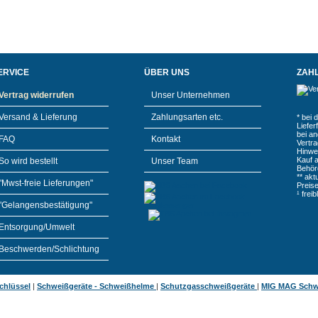
ERVICE
ÜBER UNS
ZAH
Vertrag widerrufen
Unser Unternehmen
Versand & Lieferung
Zahlungsarten etc.
* bei 
Liefe
bei a
FAQ
Kontakt
Vertr
Hinwe
Kauf 
So wird bestellt
Unser Team
Behör
** akt
"Mwst-freie Lieferungen"
Preis
¹ frei
"Gelangensbestätigung"
Entsorgung/Umwelt
Beschwerden/Schlichtung
chlüssel
|
Schweißgeräte - Schweißhelme
|
Schutzgasschweißgeräte
|
MIG MAG Schw