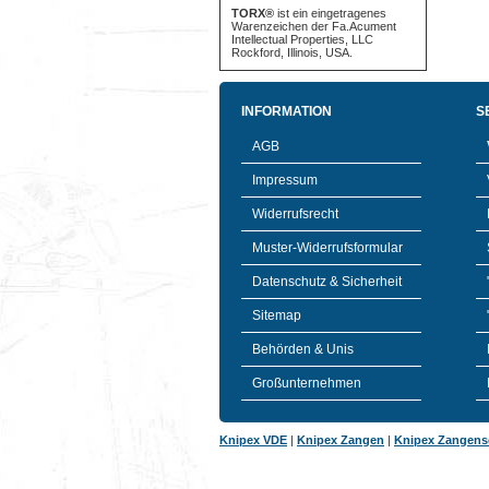
TORX®
ist ein eingetragenes
Warenzeichen der Fa.Acument
Intellectual Properties, LLC
Rockford, Illinois, USA.
INFORMATION
S
AGB
Impressum
Widerrufsrecht
Muster-Widerrufsformular
Datenschutz & Sicherheit
Sitemap
Behörden & Unis
Großunternehmen
Knipex VDE
|
Knipex Zangen
|
Knipex Zangens