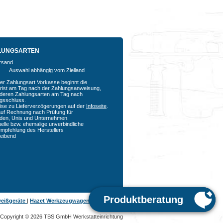
LUNGSARTEN
Auswahl abhängig vom Zielland
der Zahlungsart Vorkasse beginnt die
rfrist am Tag nach der Zahlungsanweisung,
nderen Zahlungsarten am Tag nach
agsschluss.
ise zu Lieferverzögerungen auf der
Infoseite
.
auf Rechnung nach Prüfung für
den, Unis und Unternehmen.
uelle bzw. ehemalige unverbindliche
empfehlung des Herstellers
bleibend
eißgeräte
|
Hazet Werkzeugwagen
|
Copyright © 2026 TBS GmbH Werkstatteinrichtung