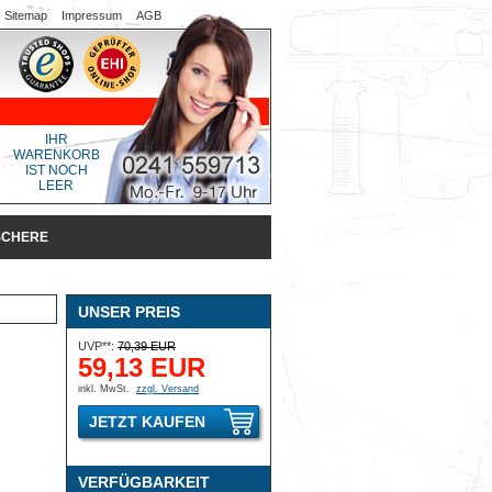
Sitemap
Impressum
AGB
IHR
WARENKORB
IST NOCH
LEER
SCHERE
UNSER PREIS
UVP**:
70,39 EUR
59,13 EUR
inkl. MwSt.
zzgl. Versand
JETZT KAUFEN
VERFÜGBARKEIT