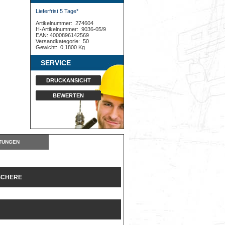
Lieferfrist 5 Tage*
Artikelnummer:
274604
H-Artikelnummer:
9036-05/9
EAN: 4000896142569
Versandkategorie:
50
Gewicht:
0,1800 Kg
SERVICE
DRUCKANSICHT
BEWERTEN
TUNGEN
SCHERE