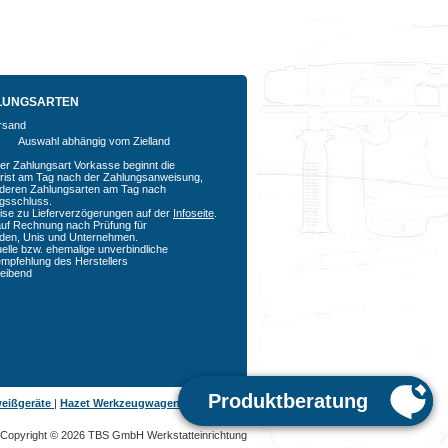
LUNGSARTEN
Auswahl abhängig vom Zielland
der Zahlungsart Vorkasse beginnt die
rfrist am Tag nach der Zahlungsanweisung,
nderen Zahlungsarten am Tag nach
agsschluss.
ise zu Lieferverzögerungen auf der
Infoseite
.
auf Rechnung nach Prüfung für
den, Unis und Unternehmen.
uelle bzw. ehemalige unverbindliche
empfehlung des Herstellers
bleibend
eißgeräte
|
Hazet Werkzeugwagen
|
Copyright © 2026 TBS GmbH Werkstatteinrichtung