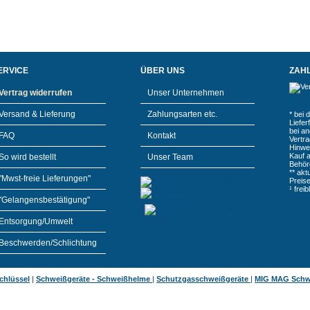
ERVICE
ÜBER UNS
ZAH
Vertrag widerrufen
Unser Unternehmen
Versand & Lieferung
Zahlungsarten etc.
* bei 
Liefe
bei a
FAQ
Kontakt
Vertr
Hinwe
Kauf 
So wird bestellt
Unser Team
Behör
** akt
"Mwst-freie Lieferungen"
Preis
¹ frei
"Gelangensbestätigung"
Entsorgung/Umwelt
Beschwerden/Schlichtung
chlüssel
|
Schweißgeräte - Schweißhelme
|
Schutzgasschweißgeräte
|
MIG MAG Schw