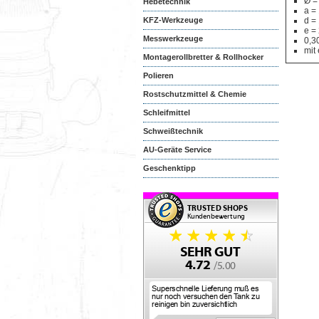
Ø =
Hebetechnik
a =
KFZ-Werkzeuge
d =
e =
Messwerkzeuge
0,3
mit 
Montagerollbretter & Rollhocker
Polieren
Rostschutzmittel & Chemie
Schleifmittel
Schweißtechnik
AU-Geräte Service
Geschenktipp