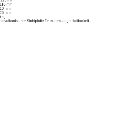
 123 mm
 110 mm
 10 mm
 25 mm
0 kg
einvulkanisierter Stahlplatte für extrem lange Haltbarkeit