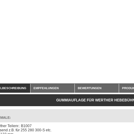
ELBESCHREIBUNG
EMPFEHLUNGEN
BEWERTUNGEN
PRODUK
GUMMIAUFLAGE FÜR WERTHER HEBEBÜH
MALE:
ther Teilenr.: B1007
send z.B. für 255 280 300-S etc.