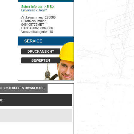
Sofort lieferbar: > 5 Stk
Lieferfrist 2 Tage*
Artikelnummer:
275085
H-Artikelnummer:
046405772MET
EAN: 4260208069506
Versandkategorie:
10
SERVICE
DRUCKANSICHT
BEWERTEN
TSICHERHEIT & DOWNLOADS
NE