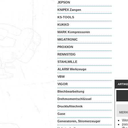
JEPSON
KNIPEX Zangen
KS-TOOLS
KUKKO
MARK Kompressoren
MIGATRONIC
PROXXON
RENNSTEIG
STAHLWILLE
ALARM Werkzeuge
VBW
VIGOR
ARTIK
Blechbearbeitung
Drehmomentschlüssel
Drucklufttechnik
MERK
Gase
Wer
Generatoren, Stromerzeuger
pas