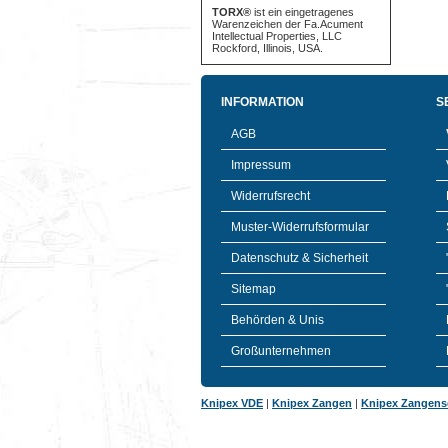
TORX®
ist ein eingetragenes
Warenzeichen der Fa.Acument
Intellectual Properties, LLC
Rockford, Illinois, USA.
INFORMATION
S
AGB
Impressum
Widerrufsrecht
Muster-Widerrufsformular
Datenschutz & Sicherheit
Sitemap
Behörden & Unis
Großunternehmen
Knipex VDE
|
Knipex Zangen
|
Knipex Zangens