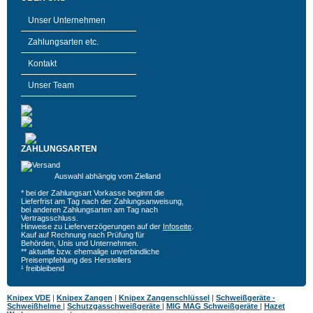
Unser Unternehmen
Zahlungsarten etc.
Kontakt
Unser Team
ZAHLUNGSARTEN
Auswahl abhängig vom Zielland
* bei der Zahlungsart Vorkasse beginnt die
Lieferfrist am Tag nach der Zahlungsanweisung,
bei anderen Zahlungsarten am Tag nach
Vertragsschluss.
Hinweise zu Lieferverzögerungen auf der
Infoseite
.
Kauf auf Rechnung nach Prüfung für
Behörden, Unis und Unternehmen.
** aktuelle bzw. ehemalige unverbindliche
Preisempfehlung des Herstellers
¹ freibleibend
Knipex VDE
|
Knipex Zangen
|
Knipex Zangenschlüssel
|
Schweißgeräte -
Schweißhelme
|
Schutzgasschweißgeräte
|
MIG MAG Schweißgeräte
|
Hazet