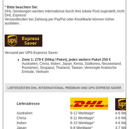
* Bitte beachten Sie:
DHL-Sendungen werden international durch Ihre lokale Post zugestellt, nicht
DHL Express!
Versandkosten bei Zahlung per PayPal oder Kreditkarte können höher
ausfallen.
Versand per UPS Express Saver
Zone 1: 279 € (50kg / Paket), jedes weitere Paket 250 €
Australien, China, Indien, Japan, Kenia, Südkorea, Neuseeland,
Rumänien, Singapur, Thailand, Taiwan, Vereinigte Arabische
Emirate, Vietnam
LIEFERZEITEN DHL INTERNATIONAL PREMIUM UND UPS EXPRESS SAVER
Lieferadresse
Australien
9-12 Werktage*
4-6 Wer
China
8-11 Werktage*
4-6 Wer
Indien
8-10 Werktage*
4-6 Wer
Japan
6-8 Werktage*
3-7 Wer