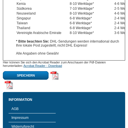
Kenia
8-10 Werktage*
4-6 Wer
Südkorea
7-10 Werktage*
2-5 Wer
Neuseeland
8-10 Werktage*
4-6 Wer
Singapur
6-8 Werktage*
2-4 Wer
Taiwan
6-8 Werktage*
2-4 Wer
Thailand
6-8 Werktage*
2-4 Wer
Vereinigte Arabische Emirate
8-10 Werktage*
3-6 Wer
* Bitte beachten Sie:
DHL-Sendungen werden international durch
Ihre lokale Post zugestellt, nicht DHL Express!
Alle Angaben ohne Gewähr
Hier können Sie sich den Acrobat Reader zum Anschauen der Pdf-Dateien
herunterladen:
Acrobat Reader - Download
SPEICHERN
INFORMATION
AGB
Impressum
Widerrufsrecht