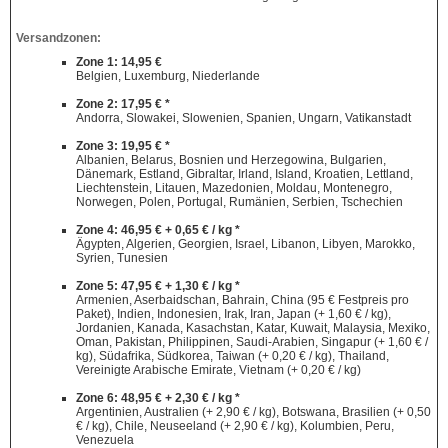
Versandzonen:
Zone 1: 14,95 €
Belgien, Luxemburg, Niederlande
Zone 2: 17,95 € *
Andorra, Slowakei, Slowenien, Spanien, Ungarn, Vatikanstadt
Zone 3: 19,95 € *
Albanien, Belarus, Bosnien und Herzegowina, Bulgarien,
Dänemark, Estland, Gibraltar, Irland, Island, Kroatien, Lettland,
Liechtenstein, Litauen, Mazedonien, Moldau, Montenegro,
Norwegen, Polen, Portugal, Rumänien, Serbien, Tschechien
Zone 4: 46,95 € + 0,65 € / kg *
Ägypten, Algerien, Georgien, Israel, Libanon, Libyen, Marokko,
Syrien, Tunesien
Zone 5: 47,95 € + 1,30 € / kg *
Armenien, Aserbaidschan, Bahrain, China (95 € Festpreis pro
Paket), Indien, Indonesien, Irak, Iran, Japan (+ 1,60 € / kg),
Jordanien, Kanada, Kasachstan, Katar, Kuwait, Malaysia, Mexiko,
Oman, Pakistan, Philippinen, Saudi-Arabien, Singapur (+ 1,60 € /
kg), Südafrika, Südkorea, Taiwan (+ 0,20 € / kg), Thailand,
Vereinigte Arabische Emirate, Vietnam (+ 0,20 € / kg)
Zone 6: 48,95 € + 2,30 € / kg *
Argentinien, Australien (+ 2,90 € / kg), Botswana, Brasilien (+ 0,50
€ / kg), Chile, Neuseeland (+ 2,90 € / kg), Kolumbien, Peru,
Venezuela