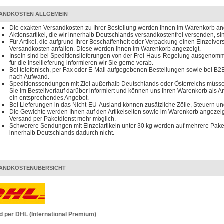
ANDKOSTEN ALLGEMEIN
Die exakten Versandkosten zu Ihrer Bestellung werden Ihnen im Warenkorb an
Aktionsartikel, die wir innerhalb Deutschlands versandkostenfrei versenden, s
Für Artikel, die aufgrund Ihrer Beschaffenheit oder Verpackung einen Einzelve
Versandkosten anfallen. Diese werden Ihnen im Warenkorb angezeigt.
Inseln sind bei Speditionslieferungen von der Frei-Haus-Regelung ausgenomm
für die Insellieferung informieren wir Sie gerne vorab.
Bei telefonisch, per Fax oder E-Mail aufgegebenen Bestellungen sowie bei B2B
nach Aufwand.
Speditionssendungen mit Ziel außerhalb Deutschlands oder Österreichs müssen
Sie im Bestellverlauf darüber informiert und können uns Ihren Warenkorb als 
ein entsprechendes Angebot.
Bei Lieferungen in das Nicht-EU-Ausland können zusätzliche Zölle, Steuern u
Die Gewichte werden Ihnen auf den Artikelseiten sowie im Warenkorb angezeigt
Versand per Paketdienst mehr möglich.
Schwerere Sendungen mit Einzelartikeln unter 30 kg werden auf mehrere Paket
innerhalb Deutschlands dadurch nicht.
ANDKOSTENÜBERSICHT
d per DHL (International Premium)