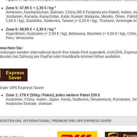
Zone 5: 47,95 € + 1,30 € / kg *
Armenien, Aserbaidschan, Bahrain, China (95 € Festpreis pro Paket), Indien, Indo
Jordanien, Kanada, Kasachstan, Katar, Kuwait, Malaysia, Mexiko, Oman, Pakist
1,60 € / kg), Südafrika, Südkorea, Taiwan (+ 0,20 € / kg), Thailand, Vereinigte A
Zone 6: 48,95 € + 2,30 € / kg *
Argentinien, Australien (+ 2,90 € / kg), Botswana, Brasilien (+ 0,50 € / kg), Chi
Peru, Venezuela
 beachten Sie:
dungen werden international durch Ihre lokale Post zugestellt, nicht DHL Express
kosten bei Zahlung per PayPal oder Kreditkarte können höher ausfallen.
d per UPS Express Saver
Zone 1: 279 € (50kg / Paket), jedes weitere Paket 250 €
Australien, China, Indien, Japan, Kenia, Südkorea, Neuseeland, Rumänien, Sin
Arabische Emirate, Vietnam
ERZEITEN DHL INTERNATIONAL PREMIUM UND UPS EXPRESS SAVER