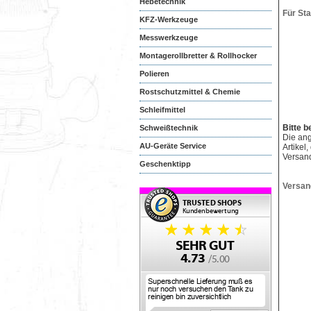
Hebetechnik
Für St
KFZ-Werkzeuge
Messwerkzeuge
Montagerollbretter & Rollhocker
Polieren
Rostschutzmittel & Chemie
Schleifmittel
Bitte b
Schweißtechnik
Die an
AU-Geräte Service
Artikel
Versan
Geschenktipp
Versan