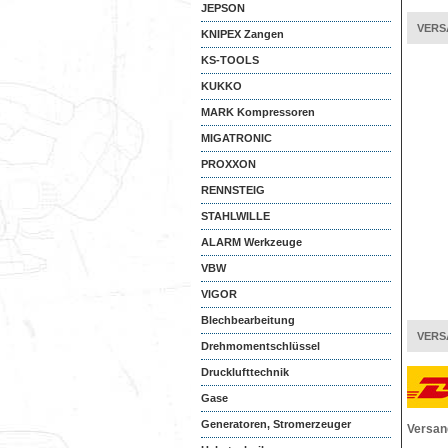
JEPSON
VERS
KNIPEX Zangen
KS-TOOLS
KUKKO
MARK Kompressoren
MIGATRONIC
PROXXON
RENNSTEIG
STAHLWILLE
ALARM Werkzeuge
VBW
VIGOR
Blechbearbeitung
VERS
Drehmomentschlüssel
Drucklufttechnik
Gase
Generatoren, Stromerzeuger
Versan