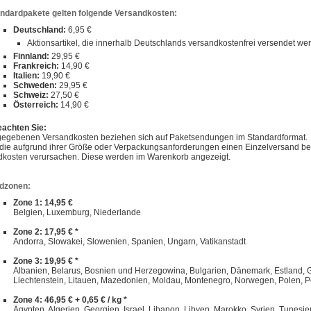
andardpakete gelten folgende Versandkosten:
Deutschland:
6,95 €
Aktionsartikel, die innerhalb Deutschlands versandkostenfrei versendet w
Finnland:
29,95 €
Frankreich:
14,90 €
Italien:
19,90 €
Schweden:
29,95 €
Schweiz:
27,50 €
Österreich:
14,90 €
eachten Sie:
gegebenen Versandkosten beziehen sich auf Paketsendungen im Standardformat.
, die aufgrund ihrer Größe oder Verpackungsanforderungen einen Einzelversand 
dkosten verursachen. Diese werden im Warenkorb angezeigt.
dzonen:
Zone 1: 14,95 €
Belgien, Luxemburg, Niederlande
Zone 2: 17,95 € *
Andorra, Slowakei, Slowenien, Spanien, Ungarn, Vatikanstadt
Zone 3: 19,95 € *
Albanien, Belarus, Bosnien und Herzegowina, Bulgarien, Dänemark, Estland, Gibra
Liechtenstein, Litauen, Mazedonien, Moldau, Montenegro, Norwegen, Polen, P
Zone 4: 46,95 € + 0,65 € / kg *
Ägypten, Algerien, Georgien, Israel, Libanon, Libyen, Marokko, Syrien, Tunesie