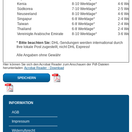
Kenia
8-10 Werktage*
4-6 Wer
Südkorea
7-10 Werktage*
2-5 Wer
Neuseeland
8-10 Werktage*
4-6 Wer
Singapur
6-8 Werktage*
2-4 Wer
Taiwan
6-8 Werktage*
2-4 Wer
Thailand
6-8 Werktage*
2-4 Wer
Vereinigte Arabische Emirate
8-10 Werktage*
3-6 Wer
* Bitte beachten Sie:
DHL-Sendungen werden international durch
Ihre lokale Post zugestellt, nicht DHL Express!
Alle Angaben ohne Gewähr
Hier können Sie sich den Acrobat Reader zum Anschauen der Pdf-Dateien
herunterladen:
Acrobat Reader - Download
SPEICHERN
INFORMATION
AGB
Impressum
Widerrufsrecht