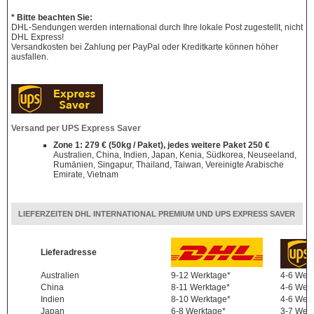
* Bitte beachten Sie:
DHL-Sendungen werden international durch Ihre lokale Post zugestellt, nicht
DHL Express!
Versandkosten bei Zahlung per PayPal oder Kreditkarte können höher
ausfallen.
Versand per UPS Express Saver
Zone 1: 279 € (50kg / Paket), jedes weitere Paket 250 €
Australien, China, Indien, Japan, Kenia, Südkorea, Neuseeland,
Rumänien, Singapur, Thailand, Taiwan, Vereinigte Arabische
Emirate, Vietnam
LIEFERZEITEN DHL INTERNATIONAL PREMIUM UND UPS EXPRESS SAVER
Lieferadresse
Australien
9-12 Werktage*
4-6 Wer
China
8-11 Werktage*
4-6 Wer
Indien
8-10 Werktage*
4-6 Wer
Japan
6-8 Werktage*
3-7 Wer