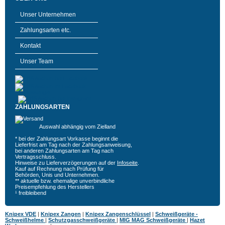
Unser Unternehmen
Zahlungsarten etc.
Kontakt
Unser Team
ZAHLUNGSARTEN
Auswahl abhängig vom Zielland
* bei der Zahlungsart Vorkasse beginnt die
Lieferfrist am Tag nach der Zahlungsanweisung,
bei anderen Zahlungsarten am Tag nach
Vertragsschluss.
Hinweise zu Lieferverzögerungen auf der
Infoseite
.
Kauf auf Rechnung nach Prüfung für
Behörden, Unis und Unternehmen.
** aktuelle bzw. ehemalige unverbindliche
Preisempfehlung des Herstellers
¹ freibleibend
Knipex VDE
|
Knipex Zangen
|
Knipex Zangenschlüssel
|
Schweißgeräte -
Schweißhelme
|
Schutzgasschweißgeräte
|
MIG MAG Schweißgeräte
|
Hazet