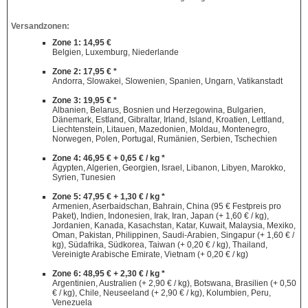
Versandzonen:
Zone 1: 14,95 €
Belgien, Luxemburg, Niederlande
Zone 2: 17,95 € *
Andorra, Slowakei, Slowenien, Spanien, Ungarn, Vatikanstadt
Zone 3: 19,95 € *
Albanien, Belarus, Bosnien und Herzegowina, Bulgarien,
Dänemark, Estland, Gibraltar, Irland, Island, Kroatien, Lettland,
Liechtenstein, Litauen, Mazedonien, Moldau, Montenegro,
Norwegen, Polen, Portugal, Rumänien, Serbien, Tschechien
Zone 4: 46,95 € + 0,65 € / kg *
Ägypten, Algerien, Georgien, Israel, Libanon, Libyen, Marokko,
Syrien, Tunesien
Zone 5: 47,95 € + 1,30 € / kg *
Armenien, Aserbaidschan, Bahrain, China (95 € Festpreis pro
Paket), Indien, Indonesien, Irak, Iran, Japan (+ 1,60 € / kg),
Jordanien, Kanada, Kasachstan, Katar, Kuwait, Malaysia, Mexiko,
Oman, Pakistan, Philippinen, Saudi-Arabien, Singapur (+ 1,60 € /
kg), Südafrika, Südkorea, Taiwan (+ 0,20 € / kg), Thailand,
Vereinigte Arabische Emirate, Vietnam (+ 0,20 € / kg)
Zone 6: 48,95 € + 2,30 € / kg *
Argentinien, Australien (+ 2,90 € / kg), Botswana, Brasilien (+ 0,50
€ / kg), Chile, Neuseeland (+ 2,90 € / kg), Kolumbien, Peru,
Venezuela