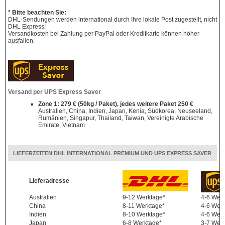
* Bitte beachten Sie:
DHL-Sendungen werden international durch Ihre lokale Post zugestellt, nicht
DHL Express!
Versandkosten bei Zahlung per PayPal oder Kreditkarte können höher
ausfallen.
Versand per UPS Express Saver
Zone 1: 279 € (50kg / Paket), jedes weitere Paket 250 €
Australien, China, Indien, Japan, Kenia, Südkorea, Neuseeland,
Rumänien, Singapur, Thailand, Taiwan, Vereinigte Arabische
Emirate, Vietnam
LIEFERZEITEN DHL INTERNATIONAL PREMIUM UND UPS EXPRESS SAVER
Lieferadresse
Australien
9-12 Werktage*
4-6 Wer
China
8-11 Werktage*
4-6 Wer
Indien
8-10 Werktage*
4-6 Wer
Japan
6-8 Werktage*
3-7 Wer