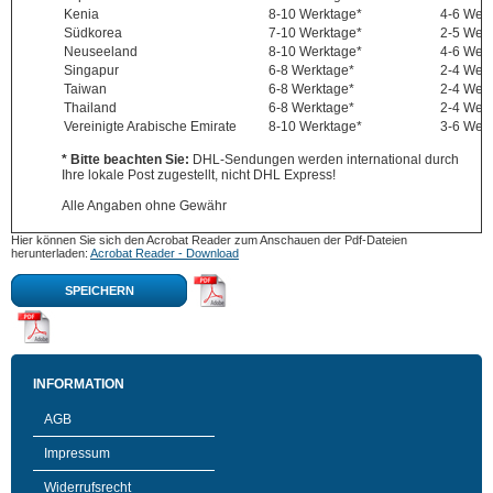
Kenia
8-10 Werktage*
4-6 Wer
Südkorea
7-10 Werktage*
2-5 Wer
Neuseeland
8-10 Werktage*
4-6 Wer
Singapur
6-8 Werktage*
2-4 Wer
Taiwan
6-8 Werktage*
2-4 Wer
Thailand
6-8 Werktage*
2-4 Wer
Vereinigte Arabische Emirate
8-10 Werktage*
3-6 Wer
* Bitte beachten Sie:
DHL-Sendungen werden international durch
Ihre lokale Post zugestellt, nicht DHL Express!
Alle Angaben ohne Gewähr
Hier können Sie sich den Acrobat Reader zum Anschauen der Pdf-Dateien
herunterladen:
Acrobat Reader - Download
SPEICHERN
INFORMATION
AGB
Impressum
Widerrufsrecht