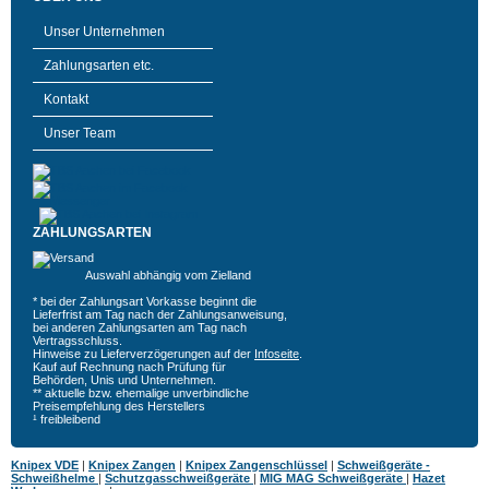
Unser Unternehmen
Zahlungsarten etc.
Kontakt
Unser Team
ZAHLUNGSARTEN
Auswahl abhängig vom Zielland
* bei der Zahlungsart Vorkasse beginnt die
Lieferfrist am Tag nach der Zahlungsanweisung,
bei anderen Zahlungsarten am Tag nach
Vertragsschluss.
Hinweise zu Lieferverzögerungen auf der
Infoseite
.
Kauf auf Rechnung nach Prüfung für
Behörden, Unis und Unternehmen.
** aktuelle bzw. ehemalige unverbindliche
Preisempfehlung des Herstellers
¹ freibleibend
Knipex VDE
|
Knipex Zangen
|
Knipex Zangenschlüssel
|
Schweißgeräte -
Schweißhelme
|
Schutzgasschweißgeräte
|
MIG MAG Schweißgeräte
|
Hazet