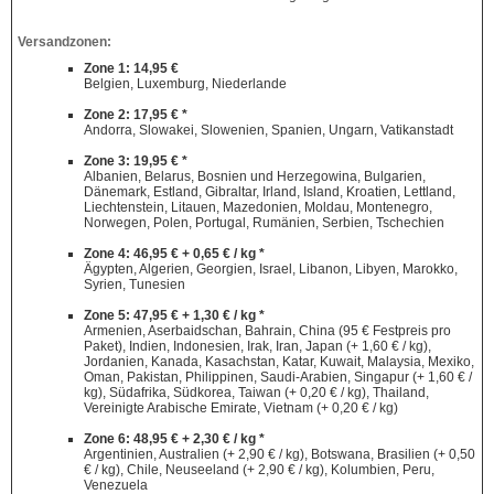
Versandzonen:
Zone 1: 14,95 €
Belgien, Luxemburg, Niederlande
Zone 2: 17,95 € *
Andorra, Slowakei, Slowenien, Spanien, Ungarn, Vatikanstadt
Zone 3: 19,95 € *
Albanien, Belarus, Bosnien und Herzegowina, Bulgarien,
Dänemark, Estland, Gibraltar, Irland, Island, Kroatien, Lettland,
Liechtenstein, Litauen, Mazedonien, Moldau, Montenegro,
Norwegen, Polen, Portugal, Rumänien, Serbien, Tschechien
Zone 4: 46,95 € + 0,65 € / kg *
Ägypten, Algerien, Georgien, Israel, Libanon, Libyen, Marokko,
Syrien, Tunesien
Zone 5: 47,95 € + 1,30 € / kg *
Armenien, Aserbaidschan, Bahrain, China (95 € Festpreis pro
Paket), Indien, Indonesien, Irak, Iran, Japan (+ 1,60 € / kg),
Jordanien, Kanada, Kasachstan, Katar, Kuwait, Malaysia, Mexiko,
Oman, Pakistan, Philippinen, Saudi-Arabien, Singapur (+ 1,60 € /
kg), Südafrika, Südkorea, Taiwan (+ 0,20 € / kg), Thailand,
Vereinigte Arabische Emirate, Vietnam (+ 0,20 € / kg)
Zone 6: 48,95 € + 2,30 € / kg *
Argentinien, Australien (+ 2,90 € / kg), Botswana, Brasilien (+ 0,50
€ / kg), Chile, Neuseeland (+ 2,90 € / kg), Kolumbien, Peru,
Venezuela