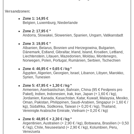
Versandzonen:
Zone 1: 14,95 €
Belgien, Luxemburg, Niederlande
Zone 2: 17,95 € *
Andorra, Slowakei, Slowenien, Spanien, Ungarn, Vatikanstadt
Zone 3: 19,95 € *
Albanien, Belarus, Bosnien und Herzegowina, Bulgarien,
Dänemark, Estland, Gibraltar, Irland, Island, Kroatien, Lettland,
Liechtenstein, Litauen, Mazedonien, Moldau, Montenegro,
Norwegen, Polen, Portugal, Rumänien, Serbien, Tschechien
Zone 4: 46,95 € + 0,65 € / kg *
Ägypten, Algerien, Georgien, Israel, Libanon, Libyen, Marokko,
Syrien, Tunesien
Zone 5: 47,95 € + 1,30 € / kg *
Armenien, Aserbaidschan, Bahrain, China (95 € Festpreis pro
Paket), Indien, Indonesien, Irak, Iran, Japan (+ 1,60 € / kg),
Jordanien, Kanada, Kasachstan, Katar, Kuwait, Malaysia, Mexiko,
Oman, Pakistan, Philippinen, Saudi-Arabien, Singapur (+ 1,60 € /
kg), Südafrika, Südkorea, Taiwan (+ 0,20 € / kg), Thailand,
Vereinigte Arabische Emirate, Vietnam (+ 0,20 € / kg)
Zone 6: 48,95 € + 2,30 € / kg *
Argentinien, Australien (+ 2,90 € / kg), Botswana, Brasilien (+ 0,50
€ / kg), Chile, Neuseeland (+ 2,90 € / kg), Kolumbien, Peru,
Venezuela