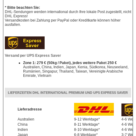
* Bitte beachten Sie:
DHL-Sendungen werden international durch Ihre lokale Post zugestellt, nicht
DHL Express!
Versandkosten bei Zahlung per PayPal oder Kreditkarte können höher
ausfallen.
Versand per UPS Express Saver
Zone 1: 279 € (50kg / Paket), jedes weitere Paket 250 €
Australien, China, Indien, Japan, Kenia, Südkorea, Neuseeland,
Rumänien, Singapur, Thailand, Taiwan, Vereinigte Arabische
Emirate, Vietnam
LIEFERZEITEN DHL INTERNATIONAL PREMIUM UND UPS EXPRESS SAVER
Lieferadresse
Australien
9-12 Werktage*
4-6 Wer
China
8-11 Werktage*
4-6 Wer
Indien
8-10 Werktage*
4-6 Wer
Japan
6-8 Werktage*
3-7 Wer