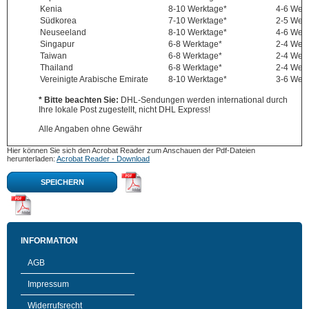
Kenia
8-10 Werktage*
4-6 Wer
Südkorea
7-10 Werktage*
2-5 Wer
Neuseeland
8-10 Werktage*
4-6 Wer
Singapur
6-8 Werktage*
2-4 Wer
Taiwan
6-8 Werktage*
2-4 Wer
Thailand
6-8 Werktage*
2-4 Wer
Vereinigte Arabische Emirate
8-10 Werktage*
3-6 Wer
* Bitte beachten Sie:
DHL-Sendungen werden international durch
Ihre lokale Post zugestellt, nicht DHL Express!
Alle Angaben ohne Gewähr
Hier können Sie sich den Acrobat Reader zum Anschauen der Pdf-Dateien
herunterladen:
Acrobat Reader - Download
SPEICHERN
INFORMATION
AGB
Impressum
Widerrufsrecht