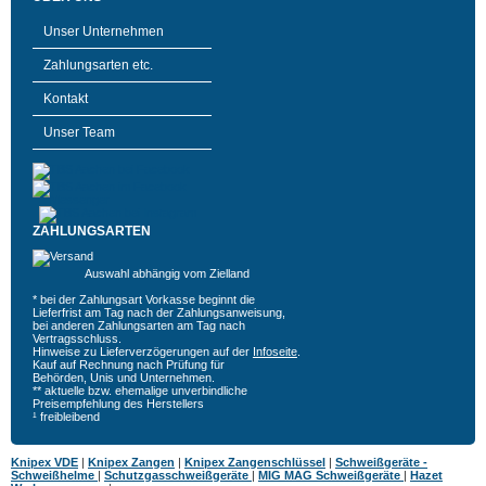
Unser Unternehmen
Zahlungsarten etc.
Kontakt
Unser Team
ZAHLUNGSARTEN
Auswahl abhängig vom Zielland
* bei der Zahlungsart Vorkasse beginnt die
Lieferfrist am Tag nach der Zahlungsanweisung,
bei anderen Zahlungsarten am Tag nach
Vertragsschluss.
Hinweise zu Lieferverzögerungen auf der
Infoseite
.
Kauf auf Rechnung nach Prüfung für
Behörden, Unis und Unternehmen.
** aktuelle bzw. ehemalige unverbindliche
Preisempfehlung des Herstellers
¹ freibleibend
Knipex VDE
|
Knipex Zangen
|
Knipex Zangenschlüssel
|
Schweißgeräte -
Schweißhelme
|
Schutzgasschweißgeräte
|
MIG MAG Schweißgeräte
|
Hazet