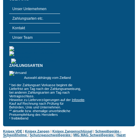
Unser Unternehmen
Zahlungsarten etc.
Kontakt
Unser Team
ZAHLUNGSARTEN
Auswahl abhängig vom Zielland
* bei der Zahlungsart Vorkasse beginnt die
Lieferfrist am Tag nach der Zahlungsanweisung,
bei anderen Zahlungsarten am Tag nach
Vertragsschluss.
Hinweise zu Lieferverzögerungen auf der
Infoseite
.
Kauf auf Rechnung nach Prüfung für
Behörden, Unis und Unternehmen.
** aktuelle bzw. ehemalige unverbindliche
Preisempfehlung des Herstellers
¹ freibleibend
Knipex VDE
|
Knipex Zangen
|
Knipex Zangenschlüssel
|
Schweißgeräte -
Schweißhelme
|
Schutzgasschweißgeräte
|
MIG MAG Schweißgeräte
|
Hazet