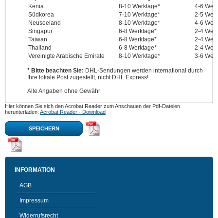
Kenia
8-10 Werktage*
4-6 Wer
Südkorea
7-10 Werktage*
2-5 Wer
Neuseeland
8-10 Werktage*
4-6 Wer
Singapur
6-8 Werktage*
2-4 Wer
Taiwan
6-8 Werktage*
2-4 Wer
Thailand
6-8 Werktage*
2-4 Wer
Vereinigte Arabische Emirate
8-10 Werktage*
3-6 Wer
* Bitte beachten Sie:
DHL-Sendungen werden international durch
Ihre lokale Post zugestellt, nicht DHL Express!
Alle Angaben ohne Gewähr
Hier können Sie sich den Acrobat Reader zum Anschauen der Pdf-Dateien
herunterladen:
Acrobat Reader - Download
SPEICHERN
INFORMATION
AGB
Impressum
Widerrufsrecht