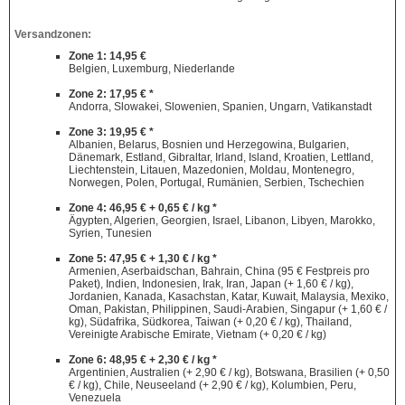
Versandzonen:
Zone 1: 14,95 €
Belgien, Luxemburg, Niederlande
Zone 2: 17,95 € *
Andorra, Slowakei, Slowenien, Spanien, Ungarn, Vatikanstadt
Zone 3: 19,95 € *
Albanien, Belarus, Bosnien und Herzegowina, Bulgarien,
Dänemark, Estland, Gibraltar, Irland, Island, Kroatien, Lettland,
Liechtenstein, Litauen, Mazedonien, Moldau, Montenegro,
Norwegen, Polen, Portugal, Rumänien, Serbien, Tschechien
Zone 4: 46,95 € + 0,65 € / kg *
Ägypten, Algerien, Georgien, Israel, Libanon, Libyen, Marokko,
Syrien, Tunesien
Zone 5: 47,95 € + 1,30 € / kg *
Armenien, Aserbaidschan, Bahrain, China (95 € Festpreis pro
Paket), Indien, Indonesien, Irak, Iran, Japan (+ 1,60 € / kg),
Jordanien, Kanada, Kasachstan, Katar, Kuwait, Malaysia, Mexiko,
Oman, Pakistan, Philippinen, Saudi-Arabien, Singapur (+ 1,60 € /
kg), Südafrika, Südkorea, Taiwan (+ 0,20 € / kg), Thailand,
Vereinigte Arabische Emirate, Vietnam (+ 0,20 € / kg)
Zone 6: 48,95 € + 2,30 € / kg *
Argentinien, Australien (+ 2,90 € / kg), Botswana, Brasilien (+ 0,50
€ / kg), Chile, Neuseeland (+ 2,90 € / kg), Kolumbien, Peru,
Venezuela