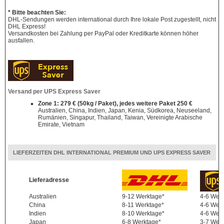
* Bitte beachten Sie:
DHL-Sendungen werden international durch Ihre lokale Post zugestellt, nicht
DHL Express!
Versandkosten bei Zahlung per PayPal oder Kreditkarte können höher
ausfallen.
Versand per UPS Express Saver
Zone 1: 279 € (50kg / Paket), jedes weitere Paket 250 €
Australien, China, Indien, Japan, Kenia, Südkorea, Neuseeland,
Rumänien, Singapur, Thailand, Taiwan, Vereinigte Arabische
Emirate, Vietnam
LIEFERZEITEN DHL INTERNATIONAL PREMIUM UND UPS EXPRESS SAVER
Lieferadresse
Australien
9-12 Werktage*
4-6 Wer
China
8-11 Werktage*
4-6 Wer
Indien
8-10 Werktage*
4-6 Wer
Japan
6-8 Werktage*
3-7 Wer