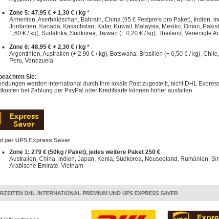
Zone 5: 47,95 € + 1,30 € / kg *
Armenien, Aserbaidschan, Bahrain, China (95 € Festpreis pro Paket), Indien, Indo
Jordanien, Kanada, Kasachstan, Katar, Kuwait, Malaysia, Mexiko, Oman, Pakist
1,60 € / kg), Südafrika, Südkorea, Taiwan (+ 0,20 € / kg), Thailand, Vereinigte A
Zone 6: 48,95 € + 2,30 € / kg *
Argentinien, Australien (+ 2,90 € / kg), Botswana, Brasilien (+ 0,50 € / kg), Chi
Peru, Venezuela
 beachten Sie:
dungen werden international durch Ihre lokale Post zugestellt, nicht DHL Express
kosten bei Zahlung per PayPal oder Kreditkarte können höher ausfallen.
d per UPS Express Saver
Zone 1: 279 € (50kg / Paket), jedes weitere Paket 250 €
Australien, China, Indien, Japan, Kenia, Südkorea, Neuseeland, Rumänien, Sin
Arabische Emirate, Vietnam
ERZEITEN DHL INTERNATIONAL PREMIUM UND UPS EXPRESS SAVER