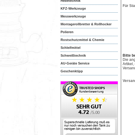
Hebetechnik
Für St
KFZ-Werkzeuge
Messwerkzeuge
Montagerollbretter & Rollhocker
Polieren
Rostschutzmittel & Chemie
Schleifmittel
Bitte b
Schweißtechnik
Die an
AU-Geräte Service
Artikel
Versan
Geschenktipp
Versan