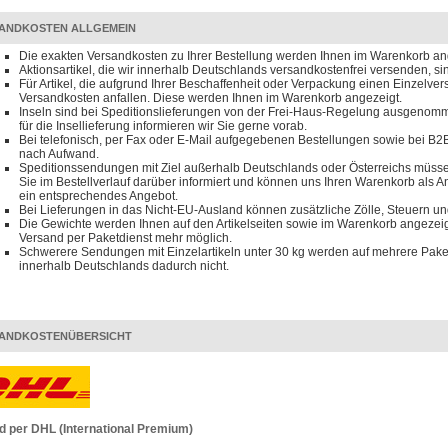
ANDKOSTEN ALLGEMEIN
Die exakten Versandkosten zu Ihrer Bestellung werden Ihnen im Warenkorb an
Aktionsartikel, die wir innerhalb Deutschlands versandkostenfrei versenden, s
Für Artikel, die aufgrund Ihrer Beschaffenheit oder Verpackung einen Einzelve
Versandkosten anfallen. Diese werden Ihnen im Warenkorb angezeigt.
Inseln sind bei Speditionslieferungen von der Frei-Haus-Regelung ausgenomm
für die Insellieferung informieren wir Sie gerne vorab.
Bei telefonisch, per Fax oder E-Mail aufgegebenen Bestellungen sowie bei B2B
nach Aufwand.
Speditionssendungen mit Ziel außerhalb Deutschlands oder Österreichs müssen
Sie im Bestellverlauf darüber informiert und können uns Ihren Warenkorb als 
ein entsprechendes Angebot.
Bei Lieferungen in das Nicht-EU-Ausland können zusätzliche Zölle, Steuern u
Die Gewichte werden Ihnen auf den Artikelseiten sowie im Warenkorb angezeigt
Versand per Paketdienst mehr möglich.
Schwerere Sendungen mit Einzelartikeln unter 30 kg werden auf mehrere Paket
innerhalb Deutschlands dadurch nicht.
ANDKOSTENÜBERSICHT
d per DHL (International Premium)