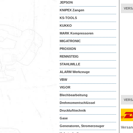
JEPSON
VERS
KNIPEX Zangen
KS-TOOLS
KUKKO
MARK Kompressoren
MIGATRONIC
PROXXON
RENNSTEIG
STAHLWILLE
ALARM Werkzeuge
VBW
VIGOR
Blechbearbeitung
VERS
Drehmomentschlüssel
Drucklufttechnik
Gase
Generatoren, Stromerzeuger
Versan