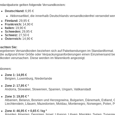
andardpakete gelten folgende Versandkosten:
Deutschland:
6,95 €
Aktionsartikel, die innerhalb Deutschlands versandkostenfrei versendet w
Finnland:
29,95 €
Frankreich:
14,90 €
Italien:
19,90 €
Schweden:
29,95 €
Schweiz:
27,50 €
Österreich:
14,90 €
eachten Sie:
gegebenen Versandkosten beziehen sich auf Paketsendungen im Standardformat.
, die aufgrund ihrer Größe oder Verpackungsanforderungen einen Einzelversand 
dkosten verursachen. Diese werden im Warenkorb angezeigt.
dzonen:
Zone 1: 14,95 €
Belgien, Luxemburg, Niederlande
Zone 2: 17,95 € *
Andorra, Slowakei, Slowenien, Spanien, Ungarn, Vatikanstadt
Zone 3: 19,95 € *
Albanien, Belarus, Bosnien und Herzegowina, Bulgarien, Dänemark, Estland, Gibra
Liechtenstein, Litauen, Mazedonien, Moldau, Montenegro, Norwegen, Polen, P
Zone 4: 46,95 € + 0,65 € / kg *
Ägypten, Algerien, Georgien, Israel, Libanon, Libyen, Marokko, Syrien, Tunesie