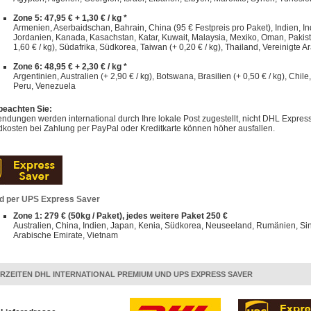
Zone 5: 47,95 € + 1,30 € / kg *
Armenien, Aserbaidschan, Bahrain, China (95 € Festpreis pro Paket), Indien, Indo
Jordanien, Kanada, Kasachstan, Katar, Kuwait, Malaysia, Mexiko, Oman, Pakist
1,60 € / kg), Südafrika, Südkorea, Taiwan (+ 0,20 € / kg), Thailand, Vereinigte A
Zone 6: 48,95 € + 2,30 € / kg *
Argentinien, Australien (+ 2,90 € / kg), Botswana, Brasilien (+ 0,50 € / kg), Chi
Peru, Venezuela
 beachten Sie:
dungen werden international durch Ihre lokale Post zugestellt, nicht DHL Express
kosten bei Zahlung per PayPal oder Kreditkarte können höher ausfallen.
d per UPS Express Saver
Zone 1: 279 € (50kg / Paket), jedes weitere Paket 250 €
Australien, China, Indien, Japan, Kenia, Südkorea, Neuseeland, Rumänien, Sin
Arabische Emirate, Vietnam
ERZEITEN DHL INTERNATIONAL PREMIUM UND UPS EXPRESS SAVER