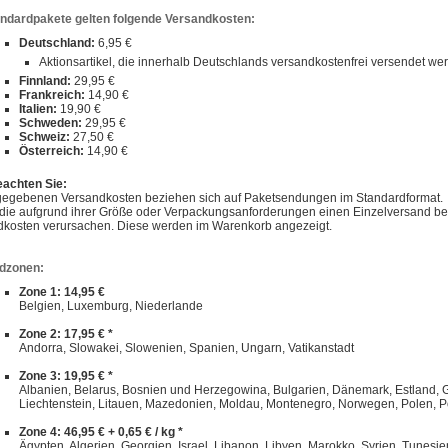
andardpakete gelten folgende Versandkosten:
Deutschland:
6,95 €
Aktionsartikel, die innerhalb Deutschlands versandkostenfrei versendet w
Finnland:
29,95 €
Frankreich:
14,90 €
Italien:
19,90 €
Schweden:
29,95 €
Schweiz:
27,50 €
Österreich:
14,90 €
eachten Sie:
gegebenen Versandkosten beziehen sich auf Paketsendungen im Standardformat.
, die aufgrund ihrer Größe oder Verpackungsanforderungen einen Einzelversand 
dkosten verursachen. Diese werden im Warenkorb angezeigt.
dzonen:
Zone 1: 14,95 €
Belgien, Luxemburg, Niederlande
Zone 2: 17,95 € *
Andorra, Slowakei, Slowenien, Spanien, Ungarn, Vatikanstadt
Zone 3: 19,95 € *
Albanien, Belarus, Bosnien und Herzegowina, Bulgarien, Dänemark, Estland, Gibra
Liechtenstein, Litauen, Mazedonien, Moldau, Montenegro, Norwegen, Polen, P
Zone 4: 46,95 € + 0,65 € / kg *
Ägypten, Algerien, Georgien, Israel, Libanon, Libyen, Marokko, Syrien, Tunesie