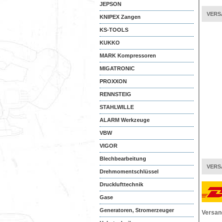
JEPSON
VERS
KNIPEX Zangen
KS-TOOLS
KUKKO
MARK Kompressoren
MIGATRONIC
PROXXON
RENNSTEIG
STAHLWILLE
ALARM Werkzeuge
VBW
VIGOR
Blechbearbeitung
VERS
Drehmomentschlüssel
Drucklufttechnik
Gase
Generatoren, Stromerzeuger
Versan