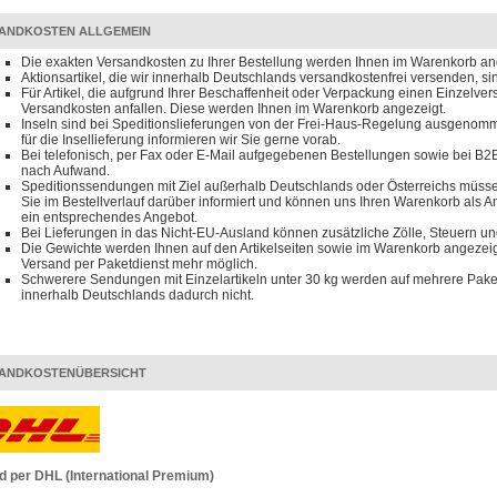
ANDKOSTEN ALLGEMEIN
Die exakten Versandkosten zu Ihrer Bestellung werden Ihnen im Warenkorb an
Aktionsartikel, die wir innerhalb Deutschlands versandkostenfrei versenden, s
Für Artikel, die aufgrund Ihrer Beschaffenheit oder Verpackung einen Einzelve
Versandkosten anfallen. Diese werden Ihnen im Warenkorb angezeigt.
Inseln sind bei Speditionslieferungen von der Frei-Haus-Regelung ausgenomm
für die Insellieferung informieren wir Sie gerne vorab.
Bei telefonisch, per Fax oder E-Mail aufgegebenen Bestellungen sowie bei B2B
nach Aufwand.
Speditionssendungen mit Ziel außerhalb Deutschlands oder Österreichs müssen
Sie im Bestellverlauf darüber informiert und können uns Ihren Warenkorb als 
ein entsprechendes Angebot.
Bei Lieferungen in das Nicht-EU-Ausland können zusätzliche Zölle, Steuern u
Die Gewichte werden Ihnen auf den Artikelseiten sowie im Warenkorb angezeigt
Versand per Paketdienst mehr möglich.
Schwerere Sendungen mit Einzelartikeln unter 30 kg werden auf mehrere Paket
innerhalb Deutschlands dadurch nicht.
ANDKOSTENÜBERSICHT
d per DHL (International Premium)