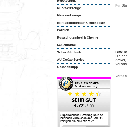
Hebetechnik
Für St
KFZ-Werkzeuge
Messwerkzeuge
Montagerollbretter & Rollhocker
Polieren
Rostschutzmittel & Chemie
Schleifmittel
Bitte b
Schweißtechnik
Die an
AU-Geräte Service
Artikel
Versan
Geschenktipp
Versan