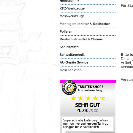
Hebetechnik
Für St
KFZ-Werkzeuge
Messwerkzeuge
Montagerollbretter & Rollhocker
Polieren
Rostschutzmittel & Chemie
Schleifmittel
Bitte b
Schweißtechnik
Die an
AU-Geräte Service
Artikel
Versan
Geschenktipp
Versan