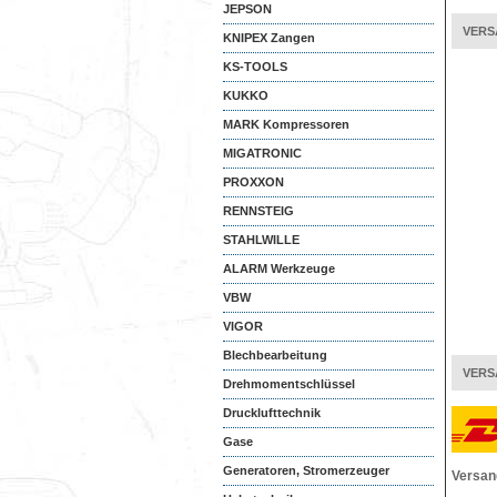
JEPSON
VERS
KNIPEX Zangen
KS-TOOLS
KUKKO
MARK Kompressoren
MIGATRONIC
PROXXON
RENNSTEIG
STAHLWILLE
ALARM Werkzeuge
VBW
VIGOR
Blechbearbeitung
VERS
Drehmomentschlüssel
Drucklufttechnik
Gase
Generatoren, Stromerzeuger
Versan