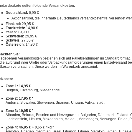
andardpakete gelten folgende Versandkosten:
Deutschland:
6,95 €
Aktionsartikel, die innerhalb Deutschlands versandkostenfrei versendet w
Finnland:
29,95 €
Frankreich:
14,90 €
Italien:
19,90 €
Schweden:
29,95 €
Schweiz:
27,50 €
Österreich:
14,90 €
eachten Sie:
gegebenen Versandkosten beziehen sich auf Paketsendungen im Standardformat.
, die aufgrund ihrer Größe oder Verpackungsanforderungen einen Einzelversand 
dkosten verursachen. Diese werden im Warenkorb angezeigt.
dzonen:
Zone 1: 14,95 €
Belgien, Luxemburg, Niederlande
Zone 2: 17,95 € *
Andorra, Slowakei, Slowenien, Spanien, Ungarn, Vatikanstadt
Zone 3: 19,95 € *
Albanien, Belarus, Bosnien und Herzegowina, Bulgarien, Dänemark, Estland, Gibra
Liechtenstein, Litauen, Mazedonien, Moldau, Montenegro, Norwegen, Polen, P
Zone 4: 46,95 € + 0,65 € / kg *
Ägypten, Algerien, Georgien, Israel, Libanon, Libyen, Marokko, Syrien, Tunesie