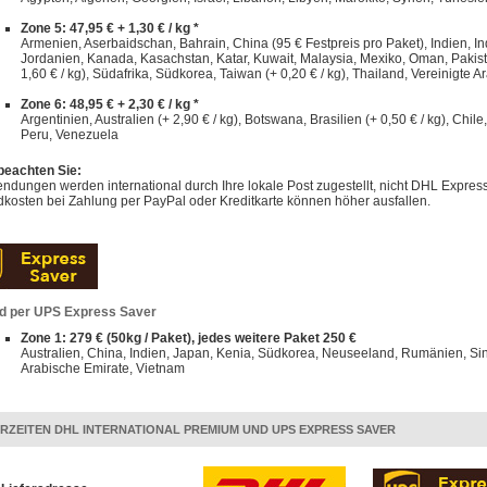
Zone 5: 47,95 € + 1,30 € / kg *
Armenien, Aserbaidschan, Bahrain, China (95 € Festpreis pro Paket), Indien, Indo
Jordanien, Kanada, Kasachstan, Katar, Kuwait, Malaysia, Mexiko, Oman, Pakist
1,60 € / kg), Südafrika, Südkorea, Taiwan (+ 0,20 € / kg), Thailand, Vereinigte A
Zone 6: 48,95 € + 2,30 € / kg *
Argentinien, Australien (+ 2,90 € / kg), Botswana, Brasilien (+ 0,50 € / kg), Chi
Peru, Venezuela
 beachten Sie:
dungen werden international durch Ihre lokale Post zugestellt, nicht DHL Express
kosten bei Zahlung per PayPal oder Kreditkarte können höher ausfallen.
d per UPS Express Saver
Zone 1: 279 € (50kg / Paket), jedes weitere Paket 250 €
Australien, China, Indien, Japan, Kenia, Südkorea, Neuseeland, Rumänien, Sin
Arabische Emirate, Vietnam
ERZEITEN DHL INTERNATIONAL PREMIUM UND UPS EXPRESS SAVER