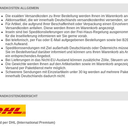
ANDKOSTEN ALLGEMEIN
Die exakten Versandkosten zu Ihrer Bestellung werden Ihnen im Warenkorb an
Aktionsartikel, die wir innerhalb Deutschlands versandkostenfrei versenden, s
Für Artikel, die aufgrund Ihrer Beschaffenheit oder Verpackung einen Einzelve
Versandkosten anfallen. Diese werden Ihnen im Warenkorb angezeigt.
Inseln sind bei Speditionslieferungen von der Frei-Haus-Regelung ausgenomm
für die Insellieferung informieren wir Sie gerne vorab.
Bei telefonisch, per Fax oder E-Mail aufgegebenen Bestellungen sowie bei B2B
nach Aufwand.
Speditionssendungen mit Ziel außerhalb Deutschlands oder Österreichs müssen
Sie im Bestellverlauf darüber informiert und können uns Ihren Warenkorb als 
ein entsprechendes Angebot.
Bei Lieferungen in das Nicht-EU-Ausland können zusätzliche Zölle, Steuern u
Die Gewichte werden Ihnen auf den Artikelseiten sowie im Warenkorb angezeigt
Versand per Paketdienst mehr möglich.
Schwerere Sendungen mit Einzelartikeln unter 30 kg werden auf mehrere Paket
innerhalb Deutschlands dadurch nicht.
ANDKOSTENÜBERSICHT
d per DHL (International Premium)