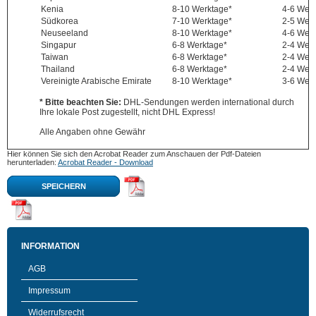
Kenia
8-10 Werktage*
4-6 Wer
Südkorea
7-10 Werktage*
2-5 Wer
Neuseeland
8-10 Werktage*
4-6 Wer
Singapur
6-8 Werktage*
2-4 Wer
Taiwan
6-8 Werktage*
2-4 Wer
Thailand
6-8 Werktage*
2-4 Wer
Vereinigte Arabische Emirate
8-10 Werktage*
3-6 Wer
* Bitte beachten Sie:
DHL-Sendungen werden international durch
Ihre lokale Post zugestellt, nicht DHL Express!
Alle Angaben ohne Gewähr
Hier können Sie sich den Acrobat Reader zum Anschauen der Pdf-Dateien
herunterladen:
Acrobat Reader - Download
SPEICHERN
INFORMATION
AGB
Impressum
Widerrufsrecht