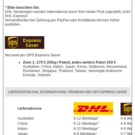
* Bitte beachten Sie:
DHL-Sendungen werden international durch Ihre lokale Post zugestellt, nicht
DHL Express!
Versandkosten bei Zahlung per PayPal oder Kreditkarte können höher
ausfallen.
Versand per UPS Express Saver
Zone 1: 279 € (50kg / Paket), jedes weitere Paket 250 €
Australien, China, Indien, Japan, Kenia, Südkorea, Neuseeland,
Rumänien, Singapur, Thailand, Taiwan, Vereinigte Arabische
Emirate, Vietnam
LIEFERZEITEN DHL INTERNATIONAL PREMIUM UND UPS EXPRESS SAVER
Lieferadresse
Australien
9-12 Werktage*
4-6 Wer
China
8-11 Werktage*
4-6 Wer
Indien
8-10 Werktage*
4-6 Wer
Japan
6-8 Werktage*
3-7 Wer