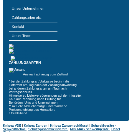
Unser Unternehmen
Zahlungsarten etc.
Kontakt
Unser Team
ZAHLUNGSARTEN
Auswahl abhängig vom Zielland
* bei der Zahlungsart Vorkasse beginnt die
Lieferfrist am Tag nach der Zahlungsanweisung,
bei anderen Zahlungsarten am Tag nach
Vertragsschluss.
Hinweise zu Lieferverzögerungen auf der
Infoseite
.
Kauf auf Rechnung nach Prüfung für
Behörden, Unis und Unternehmen.
** aktuelle bzw. ehemalige unverbindliche
Preisempfehlung des Herstellers
¹ freibleibend
Knipex VDE
|
Knipex Zangen
|
Knipex Zangenschlüssel
|
Schweißgeräte -
Schweißhelme
|
Schutzgasschweißgeräte
|
MIG MAG Schweißgeräte
|
Hazet