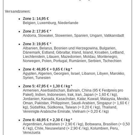
Versandzonen:
Zone 1: 14,95 €
Belgien, Luxemburg, Niederlande
Zone 2: 17,95 € *
Andorra, Slowakei, Slowenien, Spanien, Ungarn, Vatikanstadt
Zone 3: 19,95 € *
Albanien, Belarus, Bosnien und Herzegowina, Bulgarien,
Dänemark, Estland, Gibraltar, Irland, Island, Kroatien, Lettland,
Liechtenstein, Litauen, Mazedonien, Moldau, Montenegro,
Norwegen, Polen, Portugal, Rumänien, Serbien, Tschechien
Zone 4: 46,95 € + 0,65 € / kg *
Ägypten, Algerien, Georgien, Israel, Libanon, Libyen, Marokko,
Syrien, Tunesien
Zone 5: 47,95 € + 1,30 € / kg *
Armenien, Aserbaidschan, Bahrain, China (95 € Festpreis pro
Paket), Indien, Indonesien, Irak, Iran, Japan (+ 1,60 € / kg),
Jordanien, Kanada, Kasachstan, Katar, Kuwait, Malaysia, Mexiko,
Oman, Pakistan, Philippinen, Saudi-Arabien, Singapur (+ 1,60 € /
kg), Südafrika, Südkorea, Taiwan (+ 0,20 € / kg), Thailand,
Vereinigte Arabische Emirate, Vietnam (+ 0,20 € / kg)
Zone 6: 48,95 € + 2,30 € / kg *
Argentinien, Australien (+ 2,90 € / kg), Botswana, Brasilien (+ 0,50
€ / kg), Chile, Neuseeland (+ 2,90 € / kg), Kolumbien, Peru,
Venezuela