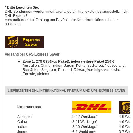
* Bitte beachten Sie:
DHL-Sendungen werden international durch Ihre lokale Post zugestellt, nicht
DHL Express!
Versandkosten bei Zahlung per PayPal oder Kreditkarte können höher
ausfallen.
Versand per UPS Express Saver
Zone 1: 279 € (50kg / Paket), jedes weitere Paket 250 €
Australien, China, Indien, Japan, Kenia, Südkorea, Neuseeland,
Rumänien, Singapur, Thailand, Taiwan, Vereinigte Arabische
Emirate, Vietnam
LIEFERZEITEN DHL INTERNATIONAL PREMIUM UND UPS EXPRESS SAVER
Lieferadresse
Australien
9-12 Werktage*
4-6 Wer
China
8-11 Werktage*
4-6 Wer
Indien
8-10 Werktage*
4-6 Wer
Japan
6-8 Werktage*
3-7 Wer