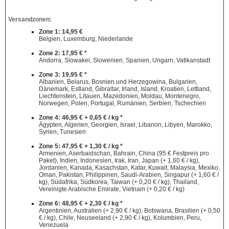
Versandzonen:
Zone 1: 14,95 €
Belgien, Luxemburg, Niederlande
Zone 2: 17,95 € *
Andorra, Slowakei, Slowenien, Spanien, Ungarn, Vatikanstadt
Zone 3: 19,95 € *
Albanien, Belarus, Bosnien und Herzegowina, Bulgarien,
Dänemark, Estland, Gibraltar, Irland, Island, Kroatien, Lettland,
Liechtenstein, Litauen, Mazedonien, Moldau, Montenegro,
Norwegen, Polen, Portugal, Rumänien, Serbien, Tschechien
Zone 4: 46,95 € + 0,65 € / kg *
Ägypten, Algerien, Georgien, Israel, Libanon, Libyen, Marokko,
Syrien, Tunesien
Zone 5: 47,95 € + 1,30 € / kg *
Armenien, Aserbaidschan, Bahrain, China (95 € Festpreis pro
Paket), Indien, Indonesien, Irak, Iran, Japan (+ 1,60 € / kg),
Jordanien, Kanada, Kasachstan, Katar, Kuwait, Malaysia, Mexiko,
Oman, Pakistan, Philippinen, Saudi-Arabien, Singapur (+ 1,60 € /
kg), Südafrika, Südkorea, Taiwan (+ 0,20 € / kg), Thailand,
Vereinigte Arabische Emirate, Vietnam (+ 0,20 € / kg)
Zone 6: 48,95 € + 2,30 € / kg *
Argentinien, Australien (+ 2,90 € / kg), Botswana, Brasilien (+ 0,50
€ / kg), Chile, Neuseeland (+ 2,90 € / kg), Kolumbien, Peru,
Venezuela