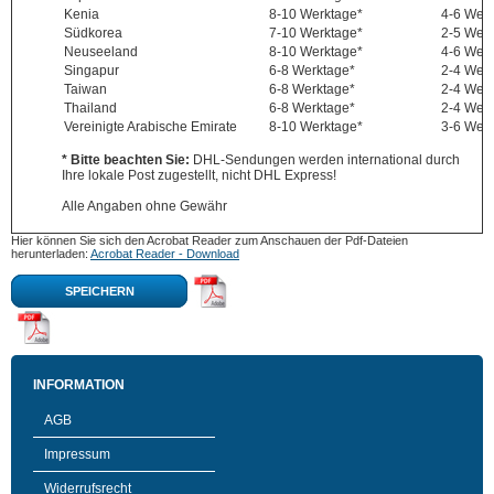
Kenia
8-10 Werktage*
4-6 Wer
Südkorea
7-10 Werktage*
2-5 Wer
Neuseeland
8-10 Werktage*
4-6 Wer
Singapur
6-8 Werktage*
2-4 Wer
Taiwan
6-8 Werktage*
2-4 Wer
Thailand
6-8 Werktage*
2-4 Wer
Vereinigte Arabische Emirate
8-10 Werktage*
3-6 Wer
* Bitte beachten Sie:
DHL-Sendungen werden international durch
Ihre lokale Post zugestellt, nicht DHL Express!
Alle Angaben ohne Gewähr
Hier können Sie sich den Acrobat Reader zum Anschauen der Pdf-Dateien
herunterladen:
Acrobat Reader - Download
SPEICHERN
INFORMATION
AGB
Impressum
Widerrufsrecht