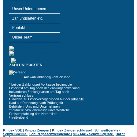
Unser Unternehmen
Zahlungsarten etc.
Kontakt
Unser Team
ZAHLUNGSARTEN
Auswahl abhängig vom Zielland
* bei der Zahlungsart Vorkasse beginnt die
Lieferfrist am Tag nach der Zahlungsanweisung,
bei anderen Zahlungsarten am Tag nach
Vertragsschluss.
Hinweise zu Lieferverzögerungen auf der
Infoseite
.
Kauf auf Rechnung nach Prüfung für
Behörden, Unis und Unternehmen.
** aktuelle bzw. ehemalige unverbindliche
Preisempfehlung des Herstellers
¹ freibleibend
Knipex VDE
|
Knipex Zangen
|
Knipex Zangenschlüssel
|
Schweißgeräte -
Schweißhelme
|
Schutzgasschweißgeräte
|
MIG MAG Schweißgeräte
|
Hazet