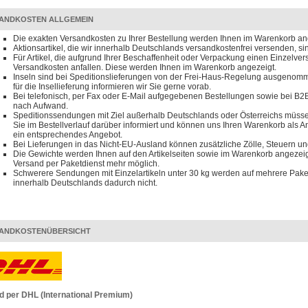
ANDKOSTEN ALLGEMEIN
Die exakten Versandkosten zu Ihrer Bestellung werden Ihnen im Warenkorb an
Aktionsartikel, die wir innerhalb Deutschlands versandkostenfrei versenden, s
Für Artikel, die aufgrund Ihrer Beschaffenheit oder Verpackung einen Einzelve
Versandkosten anfallen. Diese werden Ihnen im Warenkorb angezeigt.
Inseln sind bei Speditionslieferungen von der Frei-Haus-Regelung ausgenomm
für die Insellieferung informieren wir Sie gerne vorab.
Bei telefonisch, per Fax oder E-Mail aufgegebenen Bestellungen sowie bei B2B
nach Aufwand.
Speditionssendungen mit Ziel außerhalb Deutschlands oder Österreichs müssen
Sie im Bestellverlauf darüber informiert und können uns Ihren Warenkorb als 
ein entsprechendes Angebot.
Bei Lieferungen in das Nicht-EU-Ausland können zusätzliche Zölle, Steuern u
Die Gewichte werden Ihnen auf den Artikelseiten sowie im Warenkorb angezeigt
Versand per Paketdienst mehr möglich.
Schwerere Sendungen mit Einzelartikeln unter 30 kg werden auf mehrere Paket
innerhalb Deutschlands dadurch nicht.
ANDKOSTENÜBERSICHT
d per DHL (International Premium)