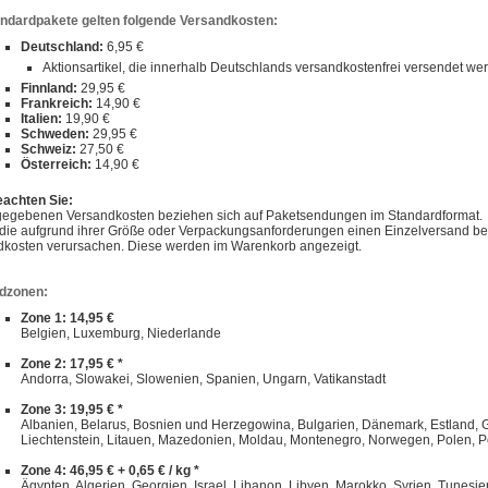
andardpakete gelten folgende Versandkosten:
Deutschland:
6,95 €
Aktionsartikel, die innerhalb Deutschlands versandkostenfrei versendet w
Finnland:
29,95 €
Frankreich:
14,90 €
Italien:
19,90 €
Schweden:
29,95 €
Schweiz:
27,50 €
Österreich:
14,90 €
eachten Sie:
gegebenen Versandkosten beziehen sich auf Paketsendungen im Standardformat.
, die aufgrund ihrer Größe oder Verpackungsanforderungen einen Einzelversand 
dkosten verursachen. Diese werden im Warenkorb angezeigt.
dzonen:
Zone 1: 14,95 €
Belgien, Luxemburg, Niederlande
Zone 2: 17,95 € *
Andorra, Slowakei, Slowenien, Spanien, Ungarn, Vatikanstadt
Zone 3: 19,95 € *
Albanien, Belarus, Bosnien und Herzegowina, Bulgarien, Dänemark, Estland, Gibra
Liechtenstein, Litauen, Mazedonien, Moldau, Montenegro, Norwegen, Polen, P
Zone 4: 46,95 € + 0,65 € / kg *
Ägypten, Algerien, Georgien, Israel, Libanon, Libyen, Marokko, Syrien, Tunesie