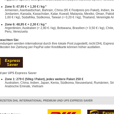
Zone 5: 47,95 € + 1,30 € / kg *
Armenien, Aserbaidschan, Bahrain, China (95 € Festpreis pro Paket), Indien, Indo
Jordanien, Kanada, Kasachstan, Katar, Kuwait, Malaysia, Mexiko, Oman, Pakist
1,60 € / kg), Südafrika, Südkorea, Taiwan (+ 0,20 € / kg), Thailand, Vereinigte A
Zone 6: 48,95 € + 2,30 € / kg *
Argentinien, Australien (+ 2,90 € / kg), Botswana, Brasilien (+ 0,50 € / kg), Chi
Peru, Venezuela
 beachten Sie:
dungen werden international durch Ihre lokale Post zugestellt, nicht DHL Express
kosten bei Zahlung per PayPal oder Kreditkarte können höher ausfallen.
d per UPS Express Saver
Zone 1: 279 € (50kg / Paket), jedes weitere Paket 250 €
Australien, China, Indien, Japan, Kenia, Südkorea, Neuseeland, Rumänien, Sin
Arabische Emirate, Vietnam
ERZEITEN DHL INTERNATIONAL PREMIUM UND UPS EXPRESS SAVER