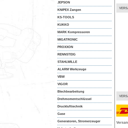
JEPSON
VERS
KNIPEX Zangen
KS-TOOLS
KUKKO
MARK Kompressoren
MIGATRONIC
PROXXON
RENNSTEIG
STAHLWILLE
ALARM Werkzeuge
VBW
VIGOR
Blechbearbeitung
VERS
Drehmomentschlüssel
Drucklufttechnik
Gase
Generatoren, Stromerzeuger
Versan