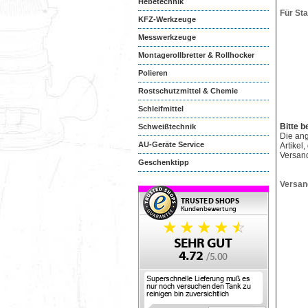
Hebetechnik
Für St
KFZ-Werkzeuge
Messwerkzeuge
Montagerollbretter & Rollhocker
Polieren
Rostschutzmittel & Chemie
Schleifmittel
Bitte b
Schweißtechnik
Die an
AU-Geräte Service
Artikel
Versan
Geschenktipp
Versan