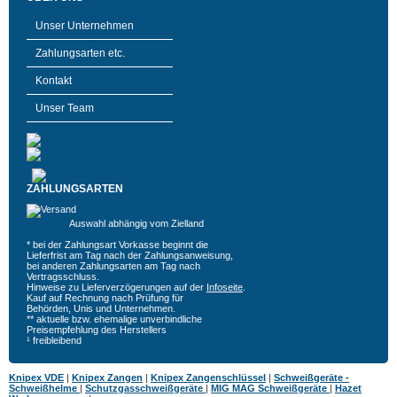
Unser Unternehmen
Zahlungsarten etc.
Kontakt
Unser Team
ZAHLUNGSARTEN
Auswahl abhängig vom Zielland
* bei der Zahlungsart Vorkasse beginnt die
Lieferfrist am Tag nach der Zahlungsanweisung,
bei anderen Zahlungsarten am Tag nach
Vertragsschluss.
Hinweise zu Lieferverzögerungen auf der
Infoseite
.
Kauf auf Rechnung nach Prüfung für
Behörden, Unis und Unternehmen.
** aktuelle bzw. ehemalige unverbindliche
Preisempfehlung des Herstellers
¹ freibleibend
Knipex VDE
|
Knipex Zangen
|
Knipex Zangenschlüssel
|
Schweißgeräte -
Schweißhelme
|
Schutzgasschweißgeräte
|
MIG MAG Schweißgeräte
|
Hazet