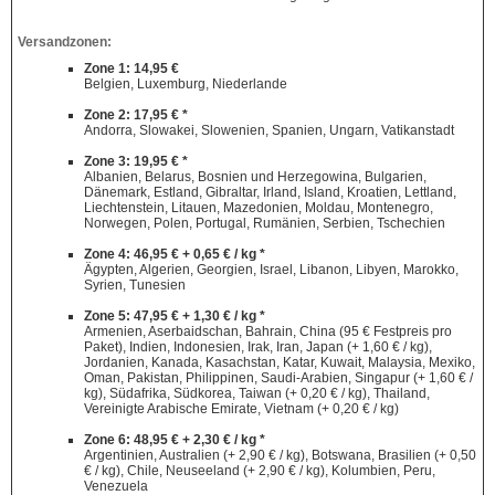
Versandzonen:
Zone 1: 14,95 €
Belgien, Luxemburg, Niederlande
Zone 2: 17,95 € *
Andorra, Slowakei, Slowenien, Spanien, Ungarn, Vatikanstadt
Zone 3: 19,95 € *
Albanien, Belarus, Bosnien und Herzegowina, Bulgarien,
Dänemark, Estland, Gibraltar, Irland, Island, Kroatien, Lettland,
Liechtenstein, Litauen, Mazedonien, Moldau, Montenegro,
Norwegen, Polen, Portugal, Rumänien, Serbien, Tschechien
Zone 4: 46,95 € + 0,65 € / kg *
Ägypten, Algerien, Georgien, Israel, Libanon, Libyen, Marokko,
Syrien, Tunesien
Zone 5: 47,95 € + 1,30 € / kg *
Armenien, Aserbaidschan, Bahrain, China (95 € Festpreis pro
Paket), Indien, Indonesien, Irak, Iran, Japan (+ 1,60 € / kg),
Jordanien, Kanada, Kasachstan, Katar, Kuwait, Malaysia, Mexiko,
Oman, Pakistan, Philippinen, Saudi-Arabien, Singapur (+ 1,60 € /
kg), Südafrika, Südkorea, Taiwan (+ 0,20 € / kg), Thailand,
Vereinigte Arabische Emirate, Vietnam (+ 0,20 € / kg)
Zone 6: 48,95 € + 2,30 € / kg *
Argentinien, Australien (+ 2,90 € / kg), Botswana, Brasilien (+ 0,50
€ / kg), Chile, Neuseeland (+ 2,90 € / kg), Kolumbien, Peru,
Venezuela