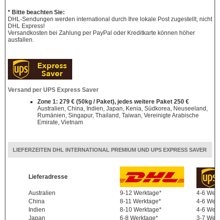
* Bitte beachten Sie:
DHL-Sendungen werden international durch Ihre lokale Post zugestellt, nicht
DHL Express!
Versandkosten bei Zahlung per PayPal oder Kreditkarte können höher
ausfallen.
Versand per UPS Express Saver
Zone 1: 279 € (50kg / Paket), jedes weitere Paket 250 €
Australien, China, Indien, Japan, Kenia, Südkorea, Neuseeland,
Rumänien, Singapur, Thailand, Taiwan, Vereinigte Arabische
Emirate, Vietnam
LIEFERZEITEN DHL INTERNATIONAL PREMIUM UND UPS EXPRESS SAVER
Lieferadresse
Australien
9-12 Werktage*
4-6 Wer
China
8-11 Werktage*
4-6 Wer
Indien
8-10 Werktage*
4-6 Wer
Japan
6-8 Werktage*
3-7 Wer