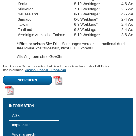
Kenia
8-10 Werktage*
4-6 Wer
Südkorea
7-10 Werktage*
2-5 Wer
Neuseeland
8-10 Werktage*
4-6 Wer
Singapur
6-8 Werktage*
2-4 Wer
Taiwan
6-8 Werktage*
2-4 Wer
Thailand
6-8 Werktage*
2-4 Wer
Vereinigte Arabische Emirate
8-10 Werktage*
3-6 Wer
* Bitte beachten Sie:
DHL-Sendungen werden international durch
Ihre lokale Post zugestellt, nicht DHL Express!
Alle Angaben ohne Gewähr
Hier können Sie sich den Acrobat Reader zum Anschauen der Pdf-Dateien
herunterladen:
Acrobat Reader - Download
SPEICHERN
INFORMATION
AGB
Impressum
Widerrufsrecht