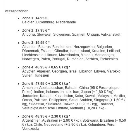
Versandzonen:
Zone 1: 14,95 €
Belgien, Luxemburg, Niederlande
Zone 2: 17,95 € *
Andorra, Slowakei, Slowenien, Spanien, Ungarn, Vatikanstadt
Zone 3: 19,95 € *
Albanien, Belarus, Bosnien und Herzegowina, Bulgarien,
Dänemark, Estland, Gibraltar, Irland, Island, Kroatien, Lettland,
Liechtenstein, Litauen, Mazedonien, Moldau, Montenegro,
Norwegen, Polen, Portugal, Rumänien, Serbien, Tschechien
Zone 4: 46,95 € + 0,65 € / kg *
Ägypten, Algerien, Georgien, Israel, Libanon, Libyen, Marokko,
Syrien, Tunesien
Zone 5: 47,95 € + 1,30 € / kg *
Armenien, Aserbaidschan, Bahrain, China (95 € Festpreis pro
Paket), Indien, Indonesien, Irak, Iran, Japan (+ 1,60 € / kg),
Jordanien, Kanada, Kasachstan, Katar, Kuwait, Malaysia, Mexiko,
Oman, Pakistan, Philippinen, Saudi-Arabien, Singapur (+ 1,60 € /
kg), Südafrika, Südkorea, Taiwan (+ 0,20 € / kg), Thailand,
Vereinigte Arabische Emirate, Vietnam (+ 0,20 € / kg)
Zone 6: 48,95 € + 2,30 € / kg *
Argentinien, Australien (+ 2,90 € / kg), Botswana, Brasilien (+ 0,50
€ / kg), Chile, Neuseeland (+ 2,90 € / kg), Kolumbien, Peru,
Venezuela