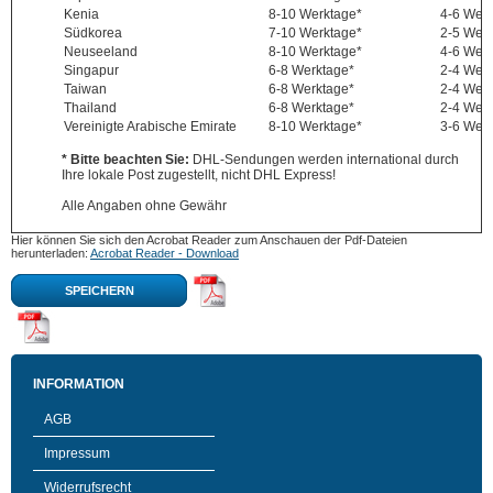
Kenia
8-10 Werktage*
4-6 Wer
Südkorea
7-10 Werktage*
2-5 Wer
Neuseeland
8-10 Werktage*
4-6 Wer
Singapur
6-8 Werktage*
2-4 Wer
Taiwan
6-8 Werktage*
2-4 Wer
Thailand
6-8 Werktage*
2-4 Wer
Vereinigte Arabische Emirate
8-10 Werktage*
3-6 Wer
* Bitte beachten Sie:
DHL-Sendungen werden international durch
Ihre lokale Post zugestellt, nicht DHL Express!
Alle Angaben ohne Gewähr
Hier können Sie sich den Acrobat Reader zum Anschauen der Pdf-Dateien
herunterladen:
Acrobat Reader - Download
SPEICHERN
INFORMATION
AGB
Impressum
Widerrufsrecht