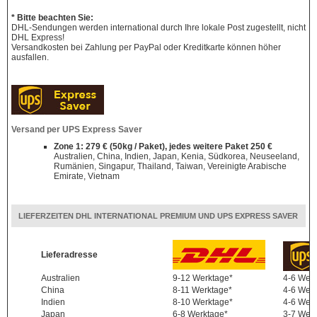
* Bitte beachten Sie:
DHL-Sendungen werden international durch Ihre lokale Post zugestellt, nicht
DHL Express!
Versandkosten bei Zahlung per PayPal oder Kreditkarte können höher
ausfallen.
Versand per UPS Express Saver
Zone 1: 279 € (50kg / Paket), jedes weitere Paket 250 €
Australien, China, Indien, Japan, Kenia, Südkorea, Neuseeland,
Rumänien, Singapur, Thailand, Taiwan, Vereinigte Arabische
Emirate, Vietnam
LIEFERZEITEN DHL INTERNATIONAL PREMIUM UND UPS EXPRESS SAVER
Lieferadresse
Australien
9-12 Werktage*
4-6 Wer
China
8-11 Werktage*
4-6 Wer
Indien
8-10 Werktage*
4-6 Wer
Japan
6-8 Werktage*
3-7 Wer