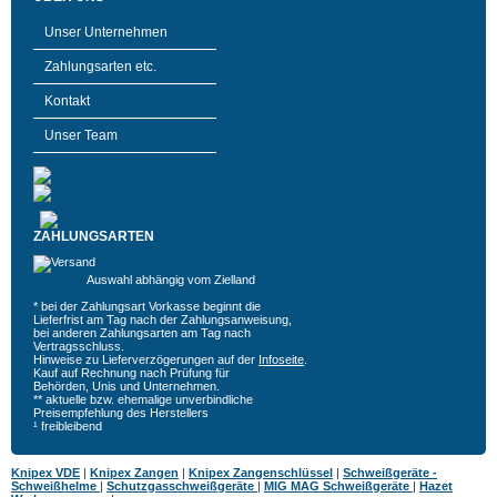
Unser Unternehmen
Zahlungsarten etc.
Kontakt
Unser Team
ZAHLUNGSARTEN
Auswahl abhängig vom Zielland
* bei der Zahlungsart Vorkasse beginnt die
Lieferfrist am Tag nach der Zahlungsanweisung,
bei anderen Zahlungsarten am Tag nach
Vertragsschluss.
Hinweise zu Lieferverzögerungen auf der
Infoseite
.
Kauf auf Rechnung nach Prüfung für
Behörden, Unis und Unternehmen.
** aktuelle bzw. ehemalige unverbindliche
Preisempfehlung des Herstellers
¹ freibleibend
Knipex VDE
|
Knipex Zangen
|
Knipex Zangenschlüssel
|
Schweißgeräte -
Schweißhelme
|
Schutzgasschweißgeräte
|
MIG MAG Schweißgeräte
|
Hazet