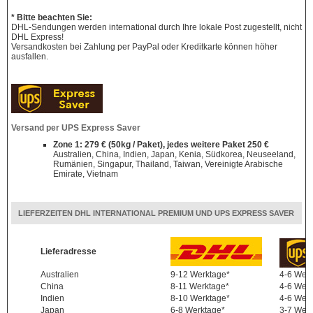
* Bitte beachten Sie:
DHL-Sendungen werden international durch Ihre lokale Post zugestellt, nicht
DHL Express!
Versandkosten bei Zahlung per PayPal oder Kreditkarte können höher
ausfallen.
Versand per UPS Express Saver
Zone 1: 279 € (50kg / Paket), jedes weitere Paket 250 €
Australien, China, Indien, Japan, Kenia, Südkorea, Neuseeland,
Rumänien, Singapur, Thailand, Taiwan, Vereinigte Arabische
Emirate, Vietnam
LIEFERZEITEN DHL INTERNATIONAL PREMIUM UND UPS EXPRESS SAVER
Lieferadresse
Australien
9-12 Werktage*
4-6 Wer
China
8-11 Werktage*
4-6 Wer
Indien
8-10 Werktage*
4-6 Wer
Japan
6-8 Werktage*
3-7 Wer