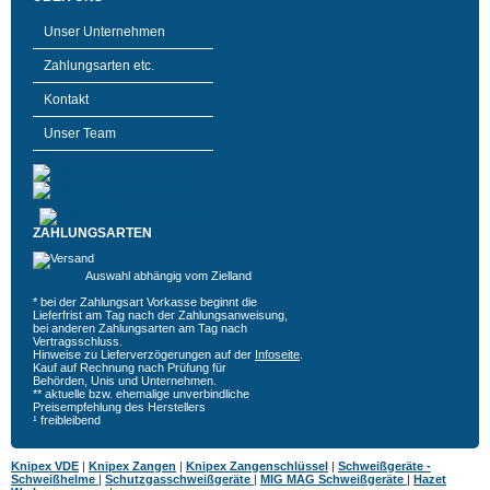
Unser Unternehmen
Zahlungsarten etc.
Kontakt
Unser Team
ZAHLUNGSARTEN
Auswahl abhängig vom Zielland
* bei der Zahlungsart Vorkasse beginnt die
Lieferfrist am Tag nach der Zahlungsanweisung,
bei anderen Zahlungsarten am Tag nach
Vertragsschluss.
Hinweise zu Lieferverzögerungen auf der
Infoseite
.
Kauf auf Rechnung nach Prüfung für
Behörden, Unis und Unternehmen.
** aktuelle bzw. ehemalige unverbindliche
Preisempfehlung des Herstellers
¹ freibleibend
Knipex VDE
|
Knipex Zangen
|
Knipex Zangenschlüssel
|
Schweißgeräte -
Schweißhelme
|
Schutzgasschweißgeräte
|
MIG MAG Schweißgeräte
|
Hazet