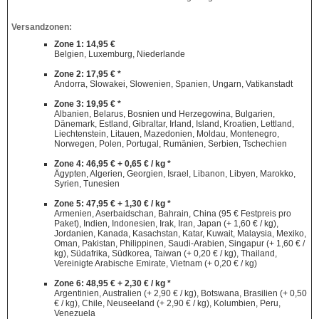
Versandzonen:
Zone 1: 14,95 €
Belgien, Luxemburg, Niederlande
Zone 2: 17,95 € *
Andorra, Slowakei, Slowenien, Spanien, Ungarn, Vatikanstadt
Zone 3: 19,95 € *
Albanien, Belarus, Bosnien und Herzegowina, Bulgarien,
Dänemark, Estland, Gibraltar, Irland, Island, Kroatien, Lettland,
Liechtenstein, Litauen, Mazedonien, Moldau, Montenegro,
Norwegen, Polen, Portugal, Rumänien, Serbien, Tschechien
Zone 4: 46,95 € + 0,65 € / kg *
Ägypten, Algerien, Georgien, Israel, Libanon, Libyen, Marokko,
Syrien, Tunesien
Zone 5: 47,95 € + 1,30 € / kg *
Armenien, Aserbaidschan, Bahrain, China (95 € Festpreis pro
Paket), Indien, Indonesien, Irak, Iran, Japan (+ 1,60 € / kg),
Jordanien, Kanada, Kasachstan, Katar, Kuwait, Malaysia, Mexiko,
Oman, Pakistan, Philippinen, Saudi-Arabien, Singapur (+ 1,60 € /
kg), Südafrika, Südkorea, Taiwan (+ 0,20 € / kg), Thailand,
Vereinigte Arabische Emirate, Vietnam (+ 0,20 € / kg)
Zone 6: 48,95 € + 2,30 € / kg *
Argentinien, Australien (+ 2,90 € / kg), Botswana, Brasilien (+ 0,50
€ / kg), Chile, Neuseeland (+ 2,90 € / kg), Kolumbien, Peru,
Venezuela