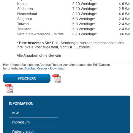
Kenia
8-10 Werktage*
4-6 Wer
Südkorea
7-10 Werktage*
2-5 Wer
Neuseeland
8-10 Werktage*
4-6 Wer
Singapur
6-8 Werktage*
2-4 Wer
Taiwan
6-8 Werktage*
2-4 Wer
Thailand
6-8 Werktage*
2-4 Wer
Vereinigte Arabische Emirate
8-10 Werktage*
3-6 Wer
* Bitte beachten Sie:
DHL-Sendungen werden international durch
Ihre lokale Post zugestellt, nicht DHL Express!
Alle Angaben ohne Gewähr
Hier können Sie sich den Acrobat Reader zum Anschauen der Pdf-Dateien
herunterladen:
Acrobat Reader - Download
SPEICHERN
INFORMATION
AGB
Impressum
Widerrufsrecht