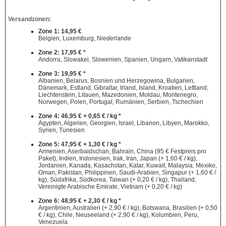
Versandzonen:
Zone 1: 14,95 €
Belgien, Luxemburg, Niederlande
Zone 2: 17,95 € *
Andorra, Slowakei, Slowenien, Spanien, Ungarn, Vatikanstadt
Zone 3: 19,95 € *
Albanien, Belarus, Bosnien und Herzegowina, Bulgarien,
Dänemark, Estland, Gibraltar, Irland, Island, Kroatien, Lettland,
Liechtenstein, Litauen, Mazedonien, Moldau, Montenegro,
Norwegen, Polen, Portugal, Rumänien, Serbien, Tschechien
Zone 4: 46,95 € + 0,65 € / kg *
Ägypten, Algerien, Georgien, Israel, Libanon, Libyen, Marokko,
Syrien, Tunesien
Zone 5: 47,95 € + 1,30 € / kg *
Armenien, Aserbaidschan, Bahrain, China (95 € Festpreis pro
Paket), Indien, Indonesien, Irak, Iran, Japan (+ 1,60 € / kg),
Jordanien, Kanada, Kasachstan, Katar, Kuwait, Malaysia, Mexiko,
Oman, Pakistan, Philippinen, Saudi-Arabien, Singapur (+ 1,60 € /
kg), Südafrika, Südkorea, Taiwan (+ 0,20 € / kg), Thailand,
Vereinigte Arabische Emirate, Vietnam (+ 0,20 € / kg)
Zone 6: 48,95 € + 2,30 € / kg *
Argentinien, Australien (+ 2,90 € / kg), Botswana, Brasilien (+ 0,50
€ / kg), Chile, Neuseeland (+ 2,90 € / kg), Kolumbien, Peru,
Venezuela