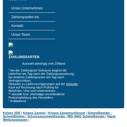
Unser Unternehmen
Zahlungsarten etc.
Kontakt
Unser Team
ZAHLUNGSARTEN
Auswahl abhängig vom Zielland
* bei der Zahlungsart Vorkasse beginnt die
Lieferfrist am Tag nach der Zahlungsanweisung,
bei anderen Zahlungsarten am Tag nach
Vertragsschluss.
Hinweise zu Lieferverzögerungen auf der
Infoseite
.
Kauf auf Rechnung nach Prüfung für
Behörden, Unis und Unternehmen.
** aktuelle bzw. ehemalige unverbindliche
Preisempfehlung des Herstellers
¹ freibleibend
Knipex VDE
|
Knipex Zangen
|
Knipex Zangenschlüssel
|
Schweißgeräte -
Schweißhelme
|
Schutzgasschweißgeräte
|
MIG MAG Schweißgeräte
|
Hazet
Werkzeugwagen
|