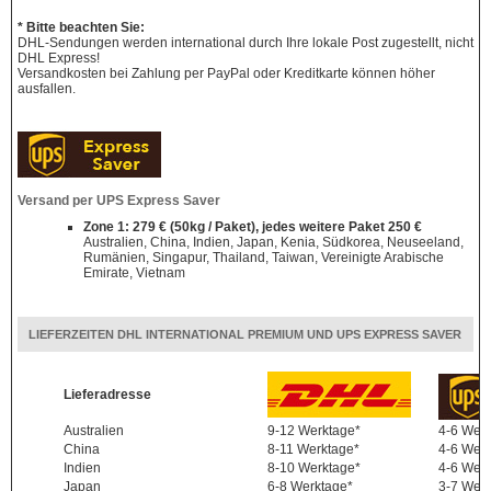
* Bitte beachten Sie:
DHL-Sendungen werden international durch Ihre lokale Post zugestellt, nicht
DHL Express!
Versandkosten bei Zahlung per PayPal oder Kreditkarte können höher
ausfallen.
Versand per UPS Express Saver
Zone 1: 279 € (50kg / Paket), jedes weitere Paket 250 €
Australien, China, Indien, Japan, Kenia, Südkorea, Neuseeland,
Rumänien, Singapur, Thailand, Taiwan, Vereinigte Arabische
Emirate, Vietnam
LIEFERZEITEN DHL INTERNATIONAL PREMIUM UND UPS EXPRESS SAVER
Lieferadresse
Australien
9-12 Werktage*
4-6 Wer
China
8-11 Werktage*
4-6 Wer
Indien
8-10 Werktage*
4-6 Wer
Japan
6-8 Werktage*
3-7 Wer