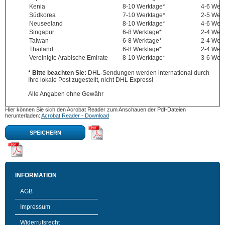
Kenia
8-10 Werktage*
4-6 Wer
Südkorea
7-10 Werktage*
2-5 Wer
Neuseeland
8-10 Werktage*
4-6 Wer
Singapur
6-8 Werktage*
2-4 Wer
Taiwan
6-8 Werktage*
2-4 Wer
Thailand
6-8 Werktage*
2-4 Wer
Vereinigte Arabische Emirate
8-10 Werktage*
3-6 Wer
* Bitte beachten Sie:
DHL-Sendungen werden international durch
Ihre lokale Post zugestellt, nicht DHL Express!
Alle Angaben ohne Gewähr
Hier können Sie sich den Acrobat Reader zum Anschauen der Pdf-Dateien
herunterladen:
Acrobat Reader - Download
SPEICHERN
INFORMATION
AGB
Impressum
Widerrufsrecht