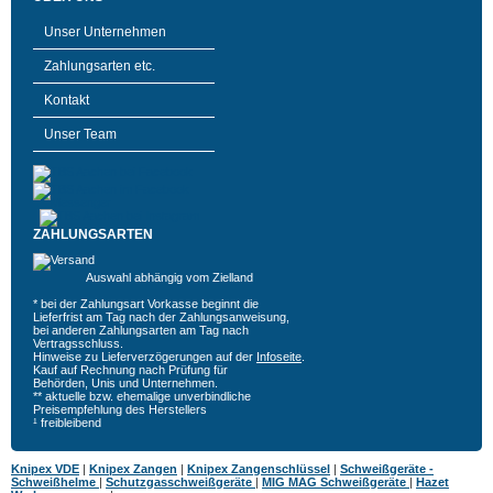
Unser Unternehmen
Zahlungsarten etc.
Kontakt
Unser Team
ZAHLUNGSARTEN
Auswahl abhängig vom Zielland
* bei der Zahlungsart Vorkasse beginnt die
Lieferfrist am Tag nach der Zahlungsanweisung,
bei anderen Zahlungsarten am Tag nach
Vertragsschluss.
Hinweise zu Lieferverzögerungen auf der
Infoseite
.
Kauf auf Rechnung nach Prüfung für
Behörden, Unis und Unternehmen.
** aktuelle bzw. ehemalige unverbindliche
Preisempfehlung des Herstellers
¹ freibleibend
Knipex VDE
|
Knipex Zangen
|
Knipex Zangenschlüssel
|
Schweißgeräte -
Schweißhelme
|
Schutzgasschweißgeräte
|
MIG MAG Schweißgeräte
|
Hazet