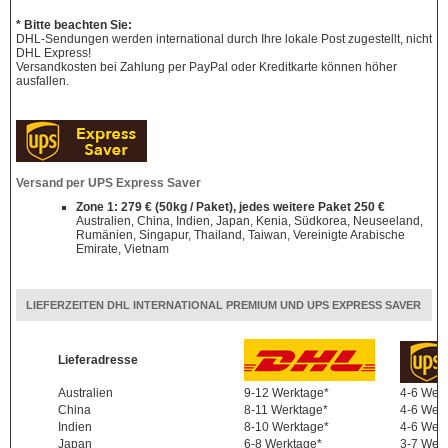
* Bitte beachten Sie:
DHL-Sendungen werden international durch Ihre lokale Post zugestellt, nicht
DHL Express!
Versandkosten bei Zahlung per PayPal oder Kreditkarte können höher
ausfallen.
Versand per UPS Express Saver
Zone 1: 279 € (50kg / Paket), jedes weitere Paket 250 €
Australien, China, Indien, Japan, Kenia, Südkorea, Neuseeland,
Rumänien, Singapur, Thailand, Taiwan, Vereinigte Arabische
Emirate, Vietnam
LIEFERZEITEN DHL INTERNATIONAL PREMIUM UND UPS EXPRESS SAVER
Lieferadresse
Australien
9-12 Werktage*
4-6 Wer
China
8-11 Werktage*
4-6 Wer
Indien
8-10 Werktage*
4-6 Wer
Japan
6-8 Werktage*
3-7 Wer