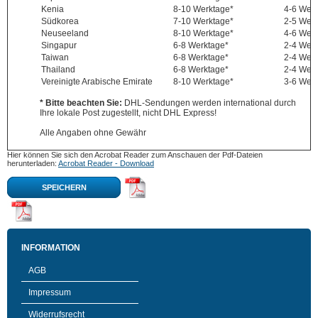
Kenia
8-10 Werktage*
4-6 Wer
Südkorea
7-10 Werktage*
2-5 Wer
Neuseeland
8-10 Werktage*
4-6 Wer
Singapur
6-8 Werktage*
2-4 Wer
Taiwan
6-8 Werktage*
2-4 Wer
Thailand
6-8 Werktage*
2-4 Wer
Vereinigte Arabische Emirate
8-10 Werktage*
3-6 Wer
* Bitte beachten Sie:
DHL-Sendungen werden international durch
Ihre lokale Post zugestellt, nicht DHL Express!
Alle Angaben ohne Gewähr
Hier können Sie sich den Acrobat Reader zum Anschauen der Pdf-Dateien
herunterladen:
Acrobat Reader - Download
SPEICHERN
INFORMATION
AGB
Impressum
Widerrufsrecht