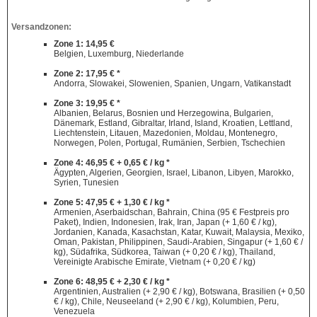
Versandzonen:
Zone 1: 14,95 €
Belgien, Luxemburg, Niederlande
Zone 2: 17,95 € *
Andorra, Slowakei, Slowenien, Spanien, Ungarn, Vatikanstadt
Zone 3: 19,95 € *
Albanien, Belarus, Bosnien und Herzegowina, Bulgarien,
Dänemark, Estland, Gibraltar, Irland, Island, Kroatien, Lettland,
Liechtenstein, Litauen, Mazedonien, Moldau, Montenegro,
Norwegen, Polen, Portugal, Rumänien, Serbien, Tschechien
Zone 4: 46,95 € + 0,65 € / kg *
Ägypten, Algerien, Georgien, Israel, Libanon, Libyen, Marokko,
Syrien, Tunesien
Zone 5: 47,95 € + 1,30 € / kg *
Armenien, Aserbaidschan, Bahrain, China (95 € Festpreis pro
Paket), Indien, Indonesien, Irak, Iran, Japan (+ 1,60 € / kg),
Jordanien, Kanada, Kasachstan, Katar, Kuwait, Malaysia, Mexiko,
Oman, Pakistan, Philippinen, Saudi-Arabien, Singapur (+ 1,60 € /
kg), Südafrika, Südkorea, Taiwan (+ 0,20 € / kg), Thailand,
Vereinigte Arabische Emirate, Vietnam (+ 0,20 € / kg)
Zone 6: 48,95 € + 2,30 € / kg *
Argentinien, Australien (+ 2,90 € / kg), Botswana, Brasilien (+ 0,50
€ / kg), Chile, Neuseeland (+ 2,90 € / kg), Kolumbien, Peru,
Venezuela