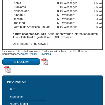
Kenia
8-10 Werktage*
4-6 Wer
Südkorea
7-10 Werktage*
2-5 Wer
Neuseeland
8-10 Werktage*
4-6 Wer
Singapur
6-8 Werktage*
2-4 Wer
Taiwan
6-8 Werktage*
2-4 Wer
Thailand
6-8 Werktage*
2-4 Wer
Vereinigte Arabische Emirate
8-10 Werktage*
3-6 Wer
* Bitte beachten Sie:
DHL-Sendungen werden international durch
Ihre lokale Post zugestellt, nicht DHL Express!
Alle Angaben ohne Gewähr
Hier können Sie sich den Acrobat Reader zum Anschauen der Pdf-Dateien
herunterladen:
Acrobat Reader - Download
SPEICHERN
INFORMATION
AGB
Impressum
Widerrufsrecht