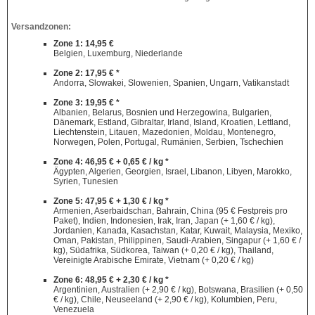
Versandzonen:
Zone 1: 14,95 €
Belgien, Luxemburg, Niederlande
Zone 2: 17,95 € *
Andorra, Slowakei, Slowenien, Spanien, Ungarn, Vatikanstadt
Zone 3: 19,95 € *
Albanien, Belarus, Bosnien und Herzegowina, Bulgarien,
Dänemark, Estland, Gibraltar, Irland, Island, Kroatien, Lettland,
Liechtenstein, Litauen, Mazedonien, Moldau, Montenegro,
Norwegen, Polen, Portugal, Rumänien, Serbien, Tschechien
Zone 4: 46,95 € + 0,65 € / kg *
Ägypten, Algerien, Georgien, Israel, Libanon, Libyen, Marokko,
Syrien, Tunesien
Zone 5: 47,95 € + 1,30 € / kg *
Armenien, Aserbaidschan, Bahrain, China (95 € Festpreis pro
Paket), Indien, Indonesien, Irak, Iran, Japan (+ 1,60 € / kg),
Jordanien, Kanada, Kasachstan, Katar, Kuwait, Malaysia, Mexiko,
Oman, Pakistan, Philippinen, Saudi-Arabien, Singapur (+ 1,60 € /
kg), Südafrika, Südkorea, Taiwan (+ 0,20 € / kg), Thailand,
Vereinigte Arabische Emirate, Vietnam (+ 0,20 € / kg)
Zone 6: 48,95 € + 2,30 € / kg *
Argentinien, Australien (+ 2,90 € / kg), Botswana, Brasilien (+ 0,50
€ / kg), Chile, Neuseeland (+ 2,90 € / kg), Kolumbien, Peru,
Venezuela