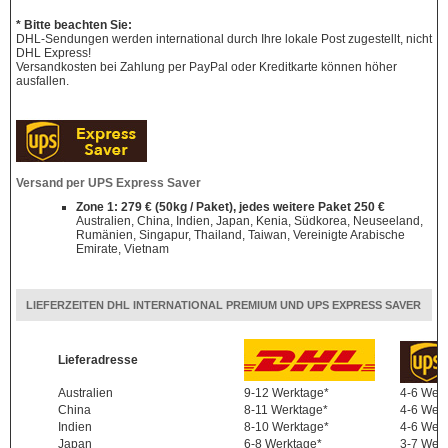
* Bitte beachten Sie:
DHL-Sendungen werden international durch Ihre lokale Post zugestellt, nicht
DHL Express!
Versandkosten bei Zahlung per PayPal oder Kreditkarte können höher
ausfallen.
Versand per UPS Express Saver
Zone 1: 279 € (50kg / Paket), jedes weitere Paket 250 €
Australien, China, Indien, Japan, Kenia, Südkorea, Neuseeland,
Rumänien, Singapur, Thailand, Taiwan, Vereinigte Arabische
Emirate, Vietnam
LIEFERZEITEN DHL INTERNATIONAL PREMIUM UND UPS EXPRESS SAVER
Lieferadresse
Australien
9-12 Werktage*
4-6 Wer
China
8-11 Werktage*
4-6 Wer
Indien
8-10 Werktage*
4-6 Wer
Japan
6-8 Werktage*
3-7 Wer