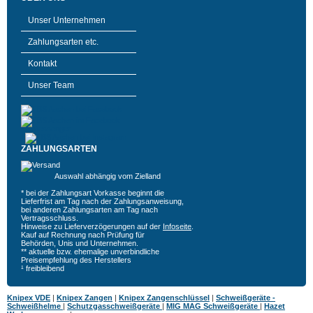
Unser Unternehmen
Zahlungsarten etc.
Kontakt
Unser Team
ZAHLUNGSARTEN
Auswahl abhängig vom Zielland
* bei der Zahlungsart Vorkasse beginnt die
Lieferfrist am Tag nach der Zahlungsanweisung,
bei anderen Zahlungsarten am Tag nach
Vertragsschluss.
Hinweise zu Lieferverzögerungen auf der
Infoseite
.
Kauf auf Rechnung nach Prüfung für
Behörden, Unis und Unternehmen.
** aktuelle bzw. ehemalige unverbindliche
Preisempfehlung des Herstellers
¹ freibleibend
Knipex VDE
|
Knipex Zangen
|
Knipex Zangenschlüssel
|
Schweißgeräte -
Schweißhelme
|
Schutzgasschweißgeräte
|
MIG MAG Schweißgeräte
|
Hazet