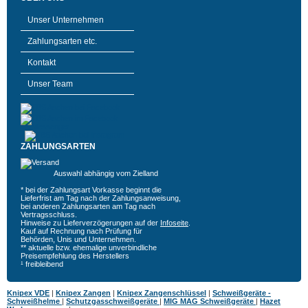
Unser Unternehmen
Zahlungsarten etc.
Kontakt
Unser Team
ZAHLUNGSARTEN
Auswahl abhängig vom Zielland
* bei der Zahlungsart Vorkasse beginnt die
Lieferfrist am Tag nach der Zahlungsanweisung,
bei anderen Zahlungsarten am Tag nach
Vertragsschluss.
Hinweise zu Lieferverzögerungen auf der
Infoseite
.
Kauf auf Rechnung nach Prüfung für
Behörden, Unis und Unternehmen.
** aktuelle bzw. ehemalige unverbindliche
Preisempfehlung des Herstellers
¹ freibleibend
Knipex VDE
|
Knipex Zangen
|
Knipex Zangenschlüssel
|
Schweißgeräte -
Schweißhelme
|
Schutzgasschweißgeräte
|
MIG MAG Schweißgeräte
|
Hazet