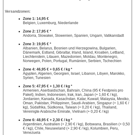
Versandzonen:
Zone 1: 14,95 €
Belgien, Luxemburg, Niederlande
Zone 2: 17,95 € *
Andorra, Slowakei, Slowenien, Spanien, Ungarn, Vatikanstadt
Zone 3: 19,95 € *
Albanien, Belarus, Bosnien und Herzegowina, Bulgarien,
Dänemark, Estland, Gibraltar, Irland, Island, Kroatien, Lettland,
Liechtenstein, Litauen, Mazedonien, Moldau, Montenegro,
Norwegen, Polen, Portugal, Rumänien, Serbien, Tschechien
Zone 4: 46,95 € + 0,65 € / kg *
Ägypten, Algerien, Georgien, Israel, Libanon, Libyen, Marokko,
Syrien, Tunesien
Zone 5: 47,95 € + 1,30 € / kg *
Armenien, Aserbaidschan, Bahrain, China (95 € Festpreis pro
Paket), Indien, Indonesien, Irak, Iran, Japan (+ 1,60 € / kg),
Jordanien, Kanada, Kasachstan, Katar, Kuwait, Malaysia, Mexiko,
Oman, Pakistan, Philippinen, Saudi-Arabien, Singapur (+ 1,60 € /
kg), Südafrika, Südkorea, Taiwan (+ 0,20 € / kg), Thailand,
Vereinigte Arabische Emirate, Vietnam (+ 0,20 € / kg)
Zone 6: 48,95 € + 2,30 € / kg *
Argentinien, Australien (+ 2,90 € / kg), Botswana, Brasilien (+ 0,50
€ / kg), Chile, Neuseeland (+ 2,90 € / kg), Kolumbien, Peru,
Venezuela