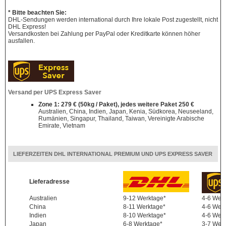
* Bitte beachten Sie:
DHL-Sendungen werden international durch Ihre lokale Post zugestellt, nicht
DHL Express!
Versandkosten bei Zahlung per PayPal oder Kreditkarte können höher
ausfallen.
Versand per UPS Express Saver
Zone 1: 279 € (50kg / Paket), jedes weitere Paket 250 €
Australien, China, Indien, Japan, Kenia, Südkorea, Neuseeland,
Rumänien, Singapur, Thailand, Taiwan, Vereinigte Arabische
Emirate, Vietnam
LIEFERZEITEN DHL INTERNATIONAL PREMIUM UND UPS EXPRESS SAVER
Lieferadresse
Australien
9-12 Werktage*
4-6 Wer
China
8-11 Werktage*
4-6 Wer
Indien
8-10 Werktage*
4-6 Wer
Japan
6-8 Werktage*
3-7 Wer