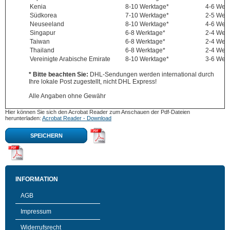
Kenia
8-10 Werktage*
4-6 Wer
Südkorea
7-10 Werktage*
2-5 Wer
Neuseeland
8-10 Werktage*
4-6 Wer
Singapur
6-8 Werktage*
2-4 Wer
Taiwan
6-8 Werktage*
2-4 Wer
Thailand
6-8 Werktage*
2-4 Wer
Vereinigte Arabische Emirate
8-10 Werktage*
3-6 Wer
* Bitte beachten Sie:
DHL-Sendungen werden international durch
Ihre lokale Post zugestellt, nicht DHL Express!
Alle Angaben ohne Gewähr
Hier können Sie sich den Acrobat Reader zum Anschauen der Pdf-Dateien
herunterladen:
Acrobat Reader - Download
SPEICHERN
INFORMATION
AGB
Impressum
Widerrufsrecht