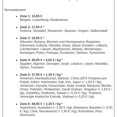
Versandzonen:
Zone 1: 14,95 €
Belgien, Luxemburg, Niederlande
Zone 2: 17,95 € *
Andorra, Slowakei, Slowenien, Spanien, Ungarn, Vatikanstadt
Zone 3: 19,95 € *
Albanien, Belarus, Bosnien und Herzegowina, Bulgarien,
Dänemark, Estland, Gibraltar, Irland, Island, Kroatien, Lettland,
Liechtenstein, Litauen, Mazedonien, Moldau, Montenegro,
Norwegen, Polen, Portugal, Rumänien, Serbien, Tschechien
Zone 4: 46,95 € + 0,65 € / kg *
Ägypten, Algerien, Georgien, Israel, Libanon, Libyen, Marokko,
Syrien, Tunesien
Zone 5: 47,95 € + 1,30 € / kg *
Armenien, Aserbaidschan, Bahrain, China (95 € Festpreis pro
Paket), Indien, Indonesien, Irak, Iran, Japan (+ 1,60 € / kg),
Jordanien, Kanada, Kasachstan, Katar, Kuwait, Malaysia, Mexiko,
Oman, Pakistan, Philippinen, Saudi-Arabien, Singapur (+ 1,60 € /
kg), Südafrika, Südkorea, Taiwan (+ 0,20 € / kg), Thailand,
Vereinigte Arabische Emirate, Vietnam (+ 0,20 € / kg)
Zone 6: 48,95 € + 2,30 € / kg *
Argentinien, Australien (+ 2,90 € / kg), Botswana, Brasilien (+ 0,50
€ / kg), Chile, Neuseeland (+ 2,90 € / kg), Kolumbien, Peru,
Venezuela