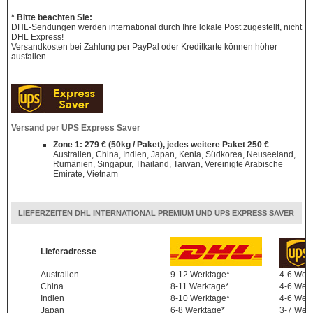
* Bitte beachten Sie:
DHL-Sendungen werden international durch Ihre lokale Post zugestellt, nicht
DHL Express!
Versandkosten bei Zahlung per PayPal oder Kreditkarte können höher
ausfallen.
Versand per UPS Express Saver
Zone 1: 279 € (50kg / Paket), jedes weitere Paket 250 €
Australien, China, Indien, Japan, Kenia, Südkorea, Neuseeland,
Rumänien, Singapur, Thailand, Taiwan, Vereinigte Arabische
Emirate, Vietnam
LIEFERZEITEN DHL INTERNATIONAL PREMIUM UND UPS EXPRESS SAVER
Lieferadresse
Australien
9-12 Werktage*
4-6 Wer
China
8-11 Werktage*
4-6 Wer
Indien
8-10 Werktage*
4-6 Wer
Japan
6-8 Werktage*
3-7 Wer