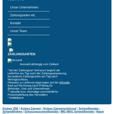
Unser Unternehmen
Zahlungsarten etc.
Kontakt
Unser Team
ZAHLUNGSARTEN
Auswahl abhängig vom Zielland
* bei der Zahlungsart Vorkasse beginnt die
Lieferfrist am Tag nach der Zahlungsanweisung,
bei anderen Zahlungsarten am Tag nach
Vertragsschluss.
Hinweise zu Lieferverzögerungen auf der
Infoseite
.
Kauf auf Rechnung nach Prüfung für
Behörden, Unis und Unternehmen.
** aktuelle bzw. ehemalige unverbindliche
Preisempfehlung des Herstellers
¹ freibleibend
Knipex VDE
|
Knipex Zangen
|
Knipex Zangenschlüssel
|
Schweißgeräte -
Schweißhelme
|
Schutzgasschweißgeräte
|
MIG MAG Schweißgeräte
|
Hazet