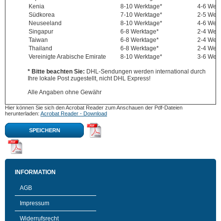
Kenia
8-10 Werktage*
4-6 Wer
Südkorea
7-10 Werktage*
2-5 Wer
Neuseeland
8-10 Werktage*
4-6 Wer
Singapur
6-8 Werktage*
2-4 Wer
Taiwan
6-8 Werktage*
2-4 Wer
Thailand
6-8 Werktage*
2-4 Wer
Vereinigte Arabische Emirate
8-10 Werktage*
3-6 Wer
* Bitte beachten Sie:
DHL-Sendungen werden international durch
Ihre lokale Post zugestellt, nicht DHL Express!
Alle Angaben ohne Gewähr
Hier können Sie sich den Acrobat Reader zum Anschauen der Pdf-Dateien
herunterladen:
Acrobat Reader - Download
SPEICHERN
INFORMATION
AGB
Impressum
Widerrufsrecht