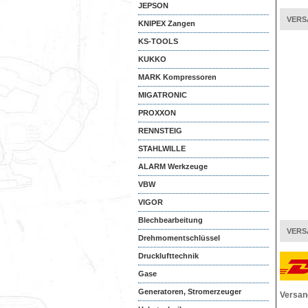
JEPSON
VERS
KNIPEX Zangen
KS-TOOLS
KUKKO
MARK Kompressoren
MIGATRONIC
PROXXON
RENNSTEIG
STAHLWILLE
ALARM Werkzeuge
VBW
VIGOR
Blechbearbeitung
VERS
Drehmomentschlüssel
Drucklufttechnik
Gase
Generatoren, Stromerzeuger
Versan