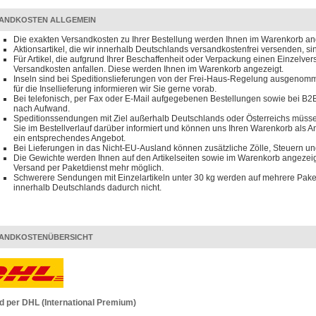
ANDKOSTEN ALLGEMEIN
Die exakten Versandkosten zu Ihrer Bestellung werden Ihnen im Warenkorb an
Aktionsartikel, die wir innerhalb Deutschlands versandkostenfrei versenden, s
Für Artikel, die aufgrund Ihrer Beschaffenheit oder Verpackung einen Einzelve
Versandkosten anfallen. Diese werden Ihnen im Warenkorb angezeigt.
Inseln sind bei Speditionslieferungen von der Frei-Haus-Regelung ausgenomm
für die Insellieferung informieren wir Sie gerne vorab.
Bei telefonisch, per Fax oder E-Mail aufgegebenen Bestellungen sowie bei B2B
nach Aufwand.
Speditionssendungen mit Ziel außerhalb Deutschlands oder Österreichs müssen
Sie im Bestellverlauf darüber informiert und können uns Ihren Warenkorb als 
ein entsprechendes Angebot.
Bei Lieferungen in das Nicht-EU-Ausland können zusätzliche Zölle, Steuern u
Die Gewichte werden Ihnen auf den Artikelseiten sowie im Warenkorb angezeigt
Versand per Paketdienst mehr möglich.
Schwerere Sendungen mit Einzelartikeln unter 30 kg werden auf mehrere Paket
innerhalb Deutschlands dadurch nicht.
ANDKOSTENÜBERSICHT
d per DHL (International Premium)