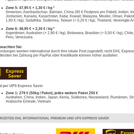
Zone 5: 47,95 € + 1,30 € / kg *
Armenien, Aserbaidschan, Bahrain, China (95 € Festpreis pro Paket), Indien, Indo
Jordanien, Kanada, Kasachstan, Katar, Kuwait, Malaysia, Mexiko, Oman, Pakist
1,60 € / kg), Südafrika, Südkorea, Taiwan (+ 0,20 € / kg), Thailand, Vereinigte A
Zone 6: 48,95 € + 2,30 € / kg *
Argentinien, Australien (+ 2,90 € / kg), Botswana, Brasilien (+ 0,50 € / kg), Chi
Peru, Venezuela
 beachten Sie:
dungen werden international durch Ihre lokale Post zugestellt, nicht DHL Express
kosten bei Zahlung per PayPal oder Kreditkarte können höher ausfallen.
d per UPS Express Saver
Zone 1: 279 € (50kg / Paket), jedes weitere Paket 250 €
Australien, China, Indien, Japan, Kenia, Südkorea, Neuseeland, Rumänien, Sin
Arabische Emirate, Vietnam
ERZEITEN DHL INTERNATIONAL PREMIUM UND UPS EXPRESS SAVER