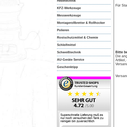
Hebetechnik
Für St
KFZ-Werkzeuge
Messwerkzeuge
Montagerollbretter & Rollhocker
Polieren
Rostschutzmittel & Chemie
Schleifmittel
Bitte b
Schweißtechnik
Die an
AU-Geräte Service
Artikel
Versan
Geschenktipp
Versan