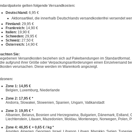
andardpakete gelten folgende Versandkosten:
Deutschland:
6,95 €
Aktionsartikel, die innerhalb Deutschlands versandkostenfrei versendet w
Finnland:
29,95 €
Frankreich:
14,90 €
Italien:
19,90 €
Schweden:
29,95 €
Schweiz:
27,50 €
Österreich:
14,90 €
eachten Sie:
gegebenen Versandkosten beziehen sich auf Paketsendungen im Standardformat.
, die aufgrund ihrer Größe oder Verpackungsanforderungen einen Einzelversand 
dkosten verursachen. Diese werden im Warenkorb angezeigt.
dzonen:
Zone 1: 14,95 €
Belgien, Luxemburg, Niederlande
Zone 2: 17,95 € *
Andorra, Slowakei, Slowenien, Spanien, Ungarn, Vatikanstadt
Zone 3: 19,95 € *
Albanien, Belarus, Bosnien und Herzegowina, Bulgarien, Dänemark, Estland, Gibra
Liechtenstein, Litauen, Mazedonien, Moldau, Montenegro, Norwegen, Polen, P
Zone 4: 46,95 € + 0,65 € / kg *
Ägypten, Algerien, Georgien, Israel, Libanon, Libyen, Marokko, Syrien, Tunesie