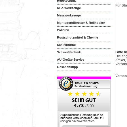
Hebetechnik
Für St
KFZ-Werkzeuge
Messwerkzeuge
Montagerollbretter & Rollhocker
Polieren
Rostschutzmittel & Chemie
Schleifmittel
Bitte b
Schweißtechnik
Die an
AU-Geräte Service
Artikel
Versan
Geschenktipp
Versan