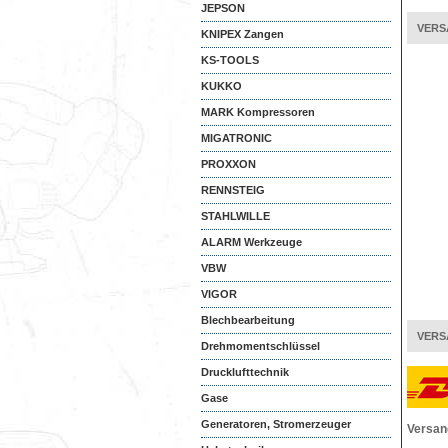
JEPSON
VERS
KNIPEX Zangen
KS-TOOLS
KUKKO
MARK Kompressoren
MIGATRONIC
PROXXON
RENNSTEIG
STAHLWILLE
ALARM Werkzeuge
VBW
VIGOR
Blechbearbeitung
VERS
Drehmomentschlüssel
Drucklufttechnik
Gase
Generatoren, Stromerzeuger
Versan