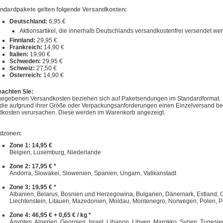
andardpakete gelten folgende Versandkosten:
Deutschland:
6,95 €
Aktionsartikel, die innerhalb Deutschlands versandkostenfrei versendet w
Finnland:
29,95 €
Frankreich:
14,90 €
Italien:
19,90 €
Schweden:
29,95 €
Schweiz:
27,50 €
Österreich:
14,90 €
eachten Sie:
gegebenen Versandkosten beziehen sich auf Paketsendungen im Standardformat.
, die aufgrund ihrer Größe oder Verpackungsanforderungen einen Einzelversand 
dkosten verursachen. Diese werden im Warenkorb angezeigt.
dzonen:
Zone 1: 14,95 €
Belgien, Luxemburg, Niederlande
Zone 2: 17,95 € *
Andorra, Slowakei, Slowenien, Spanien, Ungarn, Vatikanstadt
Zone 3: 19,95 € *
Albanien, Belarus, Bosnien und Herzegowina, Bulgarien, Dänemark, Estland, Gibra
Liechtenstein, Litauen, Mazedonien, Moldau, Montenegro, Norwegen, Polen, P
Zone 4: 46,95 € + 0,65 € / kg *
Ägypten, Algerien, Georgien, Israel, Libanon, Libyen, Marokko, Syrien, Tunesie