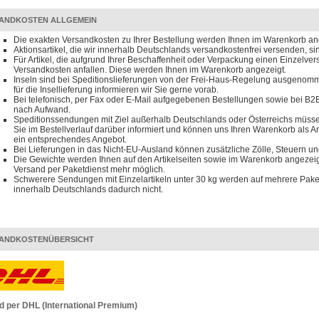
ANDKOSTEN ALLGEMEIN
Die exakten Versandkosten zu Ihrer Bestellung werden Ihnen im Warenkorb an
Aktionsartikel, die wir innerhalb Deutschlands versandkostenfrei versenden, s
Für Artikel, die aufgrund Ihrer Beschaffenheit oder Verpackung einen Einzelve
Versandkosten anfallen. Diese werden Ihnen im Warenkorb angezeigt.
Inseln sind bei Speditionslieferungen von der Frei-Haus-Regelung ausgenomm
für die Insellieferung informieren wir Sie gerne vorab.
Bei telefonisch, per Fax oder E-Mail aufgegebenen Bestellungen sowie bei B2B
nach Aufwand.
Speditionssendungen mit Ziel außerhalb Deutschlands oder Österreichs müssen
Sie im Bestellverlauf darüber informiert und können uns Ihren Warenkorb als 
ein entsprechendes Angebot.
Bei Lieferungen in das Nicht-EU-Ausland können zusätzliche Zölle, Steuern u
Die Gewichte werden Ihnen auf den Artikelseiten sowie im Warenkorb angezeigt
Versand per Paketdienst mehr möglich.
Schwerere Sendungen mit Einzelartikeln unter 30 kg werden auf mehrere Paket
innerhalb Deutschlands dadurch nicht.
ANDKOSTENÜBERSICHT
d per DHL (International Premium)