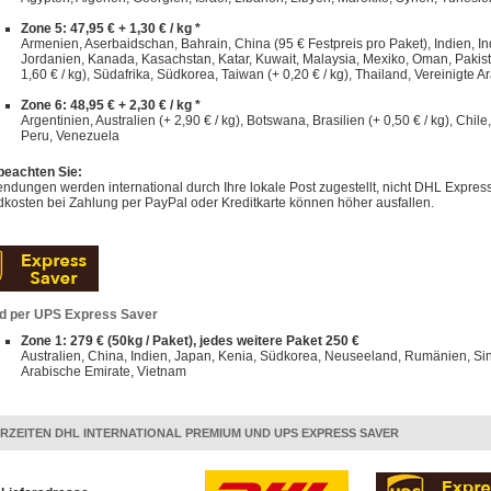
Zone 5: 47,95 € + 1,30 € / kg *
Armenien, Aserbaidschan, Bahrain, China (95 € Festpreis pro Paket), Indien, Indo
Jordanien, Kanada, Kasachstan, Katar, Kuwait, Malaysia, Mexiko, Oman, Pakist
1,60 € / kg), Südafrika, Südkorea, Taiwan (+ 0,20 € / kg), Thailand, Vereinigte A
Zone 6: 48,95 € + 2,30 € / kg *
Argentinien, Australien (+ 2,90 € / kg), Botswana, Brasilien (+ 0,50 € / kg), Chi
Peru, Venezuela
 beachten Sie:
dungen werden international durch Ihre lokale Post zugestellt, nicht DHL Express
kosten bei Zahlung per PayPal oder Kreditkarte können höher ausfallen.
d per UPS Express Saver
Zone 1: 279 € (50kg / Paket), jedes weitere Paket 250 €
Australien, China, Indien, Japan, Kenia, Südkorea, Neuseeland, Rumänien, Sin
Arabische Emirate, Vietnam
ERZEITEN DHL INTERNATIONAL PREMIUM UND UPS EXPRESS SAVER