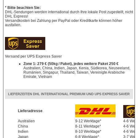
* Bitte beachten Sie:
DHL-Sendungen werden international durch Ihre lokale Post zugestellt, nicht
DHL Express!
Versandkosten bei Zahlung per PayPal oder Kreditkarte können höher
ausfallen.
Versand per UPS Express Saver
Zone 1: 279 € (50kg / Paket), jedes weitere Paket 250 €
Australien, China, Indien, Japan, Kenia, Südkorea, Neuseeland,
Rumänien, Singapur, Thailand, Taiwan, Vereinigte Arabische
Emirate, Vietnam
LIEFERZEITEN DHL INTERNATIONAL PREMIUM UND UPS EXPRESS SAVER
Lieferadresse
Australien
9-12 Werktage*
4-6 Wer
China
8-11 Werktage*
4-6 Wer
Indien
8-10 Werktage*
4-6 Wer
Japan
6-8 Werktage*
3-7 Wer