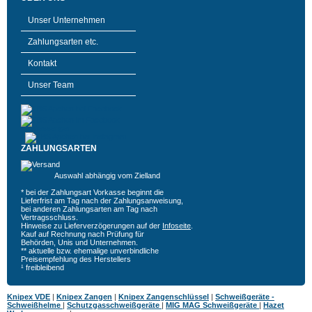
Unser Unternehmen
Zahlungsarten etc.
Kontakt
Unser Team
ZAHLUNGSARTEN
Auswahl abhängig vom Zielland
* bei der Zahlungsart Vorkasse beginnt die
Lieferfrist am Tag nach der Zahlungsanweisung,
bei anderen Zahlungsarten am Tag nach
Vertragsschluss.
Hinweise zu Lieferverzögerungen auf der
Infoseite
.
Kauf auf Rechnung nach Prüfung für
Behörden, Unis und Unternehmen.
** aktuelle bzw. ehemalige unverbindliche
Preisempfehlung des Herstellers
¹ freibleibend
Knipex VDE
|
Knipex Zangen
|
Knipex Zangenschlüssel
|
Schweißgeräte -
Schweißhelme
|
Schutzgasschweißgeräte
|
MIG MAG Schweißgeräte
|
Hazet