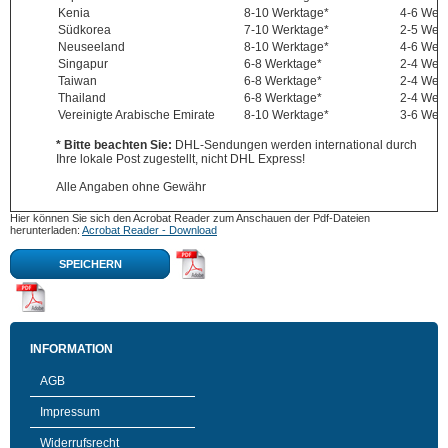
Kenia
8-10 Werktage*
4-6 Wer
Südkorea
7-10 Werktage*
2-5 Wer
Neuseeland
8-10 Werktage*
4-6 Wer
Singapur
6-8 Werktage*
2-4 Wer
Taiwan
6-8 Werktage*
2-4 Wer
Thailand
6-8 Werktage*
2-4 Wer
Vereinigte Arabische Emirate
8-10 Werktage*
3-6 Wer
* Bitte beachten Sie:
DHL-Sendungen werden international durch
Ihre lokale Post zugestellt, nicht DHL Express!
Alle Angaben ohne Gewähr
Hier können Sie sich den Acrobat Reader zum Anschauen der Pdf-Dateien
herunterladen:
Acrobat Reader - Download
SPEICHERN
INFORMATION
AGB
Impressum
Widerrufsrecht