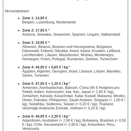
Versandzonen:
Zone 1: 14,95 €
Belgien, Luxemburg, Niederlande
Zone 2: 17,95 € *
Andorra, Slowakei, Slowenien, Spanien, Ungarn, Vatikanstadt
Zone 3: 19,95 € *
Albanien, Belarus, Bosnien und Herzegowina, Bulgarien,
Dänemark, Estland, Gibraltar, Irland, Island, Kroatien, Lettland,
Liechtenstein, Litauen, Mazedonien, Moldau, Montenegro,
Norwegen, Polen, Portugal, Rumänien, Serbien, Tschechien
Zone 4: 46,95 € + 0,65 € / kg *
Ägypten, Algerien, Georgien, Israel, Libanon, Libyen, Marokko,
Syrien, Tunesien
Zone 5: 47,95 € + 1,30 € / kg *
Armenien, Aserbaidschan, Bahrain, China (95 € Festpreis pro
Paket), Indien, Indonesien, Irak, Iran, Japan (+ 1,60 € / kg),
Jordanien, Kanada, Kasachstan, Katar, Kuwait, Malaysia, Mexiko,
Oman, Pakistan, Philippinen, Saudi-Arabien, Singapur (+ 1,60 € /
kg), Südafrika, Südkorea, Taiwan (+ 0,20 € / kg), Thailand,
Vereinigte Arabische Emirate, Vietnam (+ 0,20 € / kg)
Zone 6: 48,95 € + 2,30 € / kg *
Argentinien, Australien (+ 2,90 € / kg), Botswana, Brasilien (+ 0,50
€ / kg), Chile, Neuseeland (+ 2,90 € / kg), Kolumbien, Peru,
Venezuela