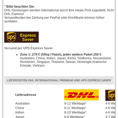
* Bitte beachten Sie:
DHL-Sendungen werden international durch Ihre lokale Post zugestellt, nicht
DHL Express!
Versandkosten bei Zahlung per PayPal oder Kreditkarte können höher
ausfallen.
Versand per UPS Express Saver
Zone 1: 279 € (50kg / Paket), jedes weitere Paket 250 €
Australien, China, Indien, Japan, Kenia, Südkorea, Neuseeland,
Rumänien, Singapur, Thailand, Taiwan, Vereinigte Arabische
Emirate, Vietnam
LIEFERZEITEN DHL INTERNATIONAL PREMIUM UND UPS EXPRESS SAVER
Lieferadresse
Australien
9-12 Werktage*
4-6 Wer
China
8-11 Werktage*
4-6 Wer
Indien
8-10 Werktage*
4-6 Wer
Japan
6-8 Werktage*
3-7 Wer