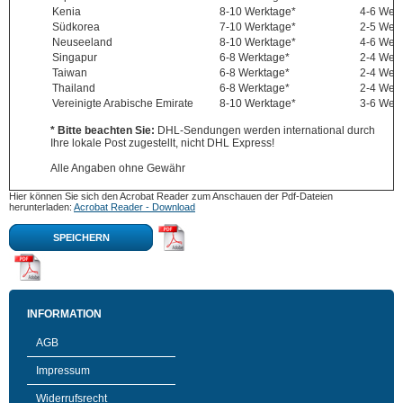
Kenia
8-10 Werktage*
4-6 Wer
Südkorea
7-10 Werktage*
2-5 Wer
Neuseeland
8-10 Werktage*
4-6 Wer
Singapur
6-8 Werktage*
2-4 Wer
Taiwan
6-8 Werktage*
2-4 Wer
Thailand
6-8 Werktage*
2-4 Wer
Vereinigte Arabische Emirate
8-10 Werktage*
3-6 Wer
* Bitte beachten Sie:
DHL-Sendungen werden international durch
Ihre lokale Post zugestellt, nicht DHL Express!
Alle Angaben ohne Gewähr
Hier können Sie sich den Acrobat Reader zum Anschauen der Pdf-Dateien
herunterladen:
Acrobat Reader - Download
SPEICHERN
INFORMATION
AGB
Impressum
Widerrufsrecht