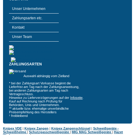
Unser Unternehmen
Zahlungsarten etc.
Kontakt
Unser Team
ZAHLUNGSARTEN
Auswahl abhängig vom Zielland
* bei der Zahlungsart Vorkasse beginnt die
Lieferfrist am Tag nach der Zahlungsanweisung,
bei anderen Zahlungsarten am Tag nach
Vertragsschluss.
Hinweise zu Lieferverzögerungen auf der
Infoseite
.
Kauf auf Rechnung nach Prüfung für
Behörden, Unis und Unternehmen.
** aktuelle bzw. ehemalige unverbindliche
Preisempfehlung des Herstellers
¹ freibleibend
Knipex VDE
|
Knipex Zangen
|
Knipex Zangenschlüssel
|
Schweißgeräte -
Schweißhelme
|
Schutzgasschweißgeräte
|
MIG MAG Schweißgeräte
|
Hazet