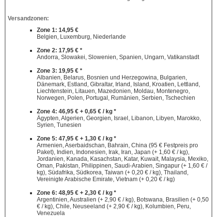
Versandzonen:
Zone 1: 14,95 €
Belgien, Luxemburg, Niederlande
Zone 2: 17,95 € *
Andorra, Slowakei, Slowenien, Spanien, Ungarn, Vatikanstadt
Zone 3: 19,95 € *
Albanien, Belarus, Bosnien und Herzegowina, Bulgarien,
Dänemark, Estland, Gibraltar, Irland, Island, Kroatien, Lettland,
Liechtenstein, Litauen, Mazedonien, Moldau, Montenegro,
Norwegen, Polen, Portugal, Rumänien, Serbien, Tschechien
Zone 4: 46,95 € + 0,65 € / kg *
Ägypten, Algerien, Georgien, Israel, Libanon, Libyen, Marokko,
Syrien, Tunesien
Zone 5: 47,95 € + 1,30 € / kg *
Armenien, Aserbaidschan, Bahrain, China (95 € Festpreis pro
Paket), Indien, Indonesien, Irak, Iran, Japan (+ 1,60 € / kg),
Jordanien, Kanada, Kasachstan, Katar, Kuwait, Malaysia, Mexiko,
Oman, Pakistan, Philippinen, Saudi-Arabien, Singapur (+ 1,60 € /
kg), Südafrika, Südkorea, Taiwan (+ 0,20 € / kg), Thailand,
Vereinigte Arabische Emirate, Vietnam (+ 0,20 € / kg)
Zone 6: 48,95 € + 2,30 € / kg *
Argentinien, Australien (+ 2,90 € / kg), Botswana, Brasilien (+ 0,50
€ / kg), Chile, Neuseeland (+ 2,90 € / kg), Kolumbien, Peru,
Venezuela