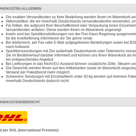
ANDKOSTEN ALLGEMEIN
Die exakten Versandkosten zu Ihrer Bestellung werden Ihnen im Warenkorb an
Aktionsartikel, die wir innerhalb Deutschlands versandkostenfrei versenden, s
Für Artikel, die aufgrund Ihrer Beschaffenheit oder Verpackung einen Einzelve
Versandkosten anfallen. Diese werden Ihnen im Warenkorb angezeigt.
Inseln sind bei Speditionslieferungen von der Frei-Haus-Regelung ausgenomm
für die Insellieferung informieren wir Sie gerne vorab.
Bei telefonisch, per Fax oder E-Mail aufgegebenen Bestellungen sowie bei B2B
nach Aufwand.
Speditionssendungen mit Ziel außerhalb Deutschlands oder Österreichs müssen
Sie im Bestellverlauf darüber informiert und können uns Ihren Warenkorb als 
ein entsprechendes Angebot.
Bei Lieferungen in das Nicht-EU-Ausland können zusätzliche Zölle, Steuern u
Die Gewichte werden Ihnen auf den Artikelseiten sowie im Warenkorb angezeigt
Versand per Paketdienst mehr möglich.
Schwerere Sendungen mit Einzelartikeln unter 30 kg werden auf mehrere Paket
innerhalb Deutschlands dadurch nicht.
ANDKOSTENÜBERSICHT
d per DHL (International Premium)