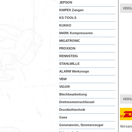
JEPSON
VERS
KNIPEX Zangen
KS-TOOLS
KUKKO
MARK Kompressoren
MIGATRONIC
PROXXON
RENNSTEIG
STAHLWILLE
ALARM Werkzeuge
VBW
VIGOR
Blechbearbeitung
VERS
Drehmomentschlüssel
Drucklufttechnik
Gase
Generatoren, Stromerzeuger
Versan