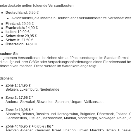
andardpakete gelten folgende Versandkosten:
Deutschland:
6,95 €
Aktionsartikel, die innerhalb Deutschlands versandkostenfrei versendet w
Finnland:
29,95 €
Frankreich:
14,90 €
Italien:
19,90 €
Schweden:
29,95 €
Schweiz:
27,50 €
Österreich:
14,90 €
eachten Sie:
gegebenen Versandkosten beziehen sich auf Paketsendungen im Standardformat.
, die aufgrund ihrer Größe oder Verpackungsanforderungen einen Einzelversand 
dkosten verursachen. Diese werden im Warenkorb angezeigt.
dzonen:
Zone 1: 14,95 €
Belgien, Luxemburg, Niederlande
Zone 2: 17,95 € *
Andorra, Slowakei, Slowenien, Spanien, Ungarn, Vatikanstadt
Zone 3: 19,95 € *
Albanien, Belarus, Bosnien und Herzegowina, Bulgarien, Dänemark, Estland, Gibra
Liechtenstein, Litauen, Mazedonien, Moldau, Montenegro, Norwegen, Polen, P
Zone 4: 46,95 € + 0,65 € / kg *
Ägypten, Algerien, Georgien, Israel, Libanon, Libyen, Marokko, Syrien, Tunesie