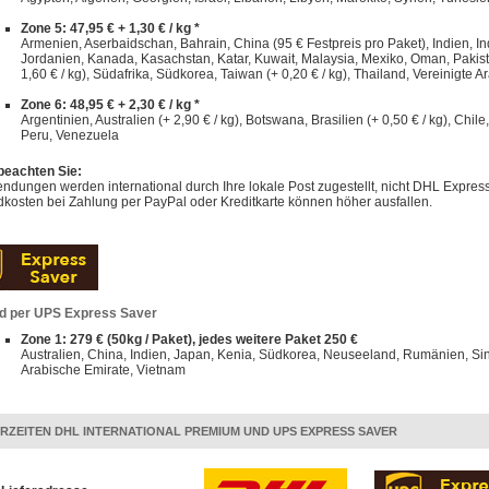
Zone 5: 47,95 € + 1,30 € / kg *
Armenien, Aserbaidschan, Bahrain, China (95 € Festpreis pro Paket), Indien, Indo
Jordanien, Kanada, Kasachstan, Katar, Kuwait, Malaysia, Mexiko, Oman, Pakist
1,60 € / kg), Südafrika, Südkorea, Taiwan (+ 0,20 € / kg), Thailand, Vereinigte A
Zone 6: 48,95 € + 2,30 € / kg *
Argentinien, Australien (+ 2,90 € / kg), Botswana, Brasilien (+ 0,50 € / kg), Chi
Peru, Venezuela
 beachten Sie:
dungen werden international durch Ihre lokale Post zugestellt, nicht DHL Express
kosten bei Zahlung per PayPal oder Kreditkarte können höher ausfallen.
d per UPS Express Saver
Zone 1: 279 € (50kg / Paket), jedes weitere Paket 250 €
Australien, China, Indien, Japan, Kenia, Südkorea, Neuseeland, Rumänien, Sin
Arabische Emirate, Vietnam
ERZEITEN DHL INTERNATIONAL PREMIUM UND UPS EXPRESS SAVER