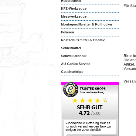
Hebetechnik
Für St
KFZ-Werkzeuge
Messwerkzeuge
Montagerollbretter & Rollhocker
Polieren
Rostschutzmittel & Chemie
Schleifmittel
Bitte b
Schweißtechnik
Die an
AU-Geräte Service
Artikel
Versan
Geschenktipp
Versan