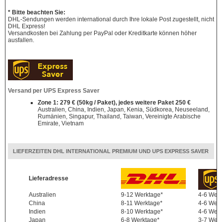
* Bitte beachten Sie:
DHL-Sendungen werden international durch Ihre lokale Post zugestellt, nicht
DHL Express!
Versandkosten bei Zahlung per PayPal oder Kreditkarte können höher
ausfallen.
Versand per UPS Express Saver
Zone 1: 279 € (50kg / Paket), jedes weitere Paket 250 €
Australien, China, Indien, Japan, Kenia, Südkorea, Neuseeland,
Rumänien, Singapur, Thailand, Taiwan, Vereinigte Arabische
Emirate, Vietnam
LIEFERZEITEN DHL INTERNATIONAL PREMIUM UND UPS EXPRESS SAVER
Lieferadresse
Australien
9-12 Werktage*
4-6 Wer
China
8-11 Werktage*
4-6 Wer
Indien
8-10 Werktage*
4-6 Wer
Japan
6-8 Werktage*
3-7 Wer