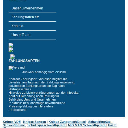
Unser Unternehmen
Zahlungsarten etc.
Kontakt
Unser Team
ZAHLUNGSARTEN
Auswahl abhängig vom Zielland
* bei der Zahlungsart Vorkasse beginnt die
Lieferfrist am Tag nach der Zahlungsanweisung,
bei anderen Zahlungsarten am Tag nach
Vertragsschluss.
Hinweise zu Lieferverzögerungen auf der
Infoseite
.
Kauf auf Rechnung nach Prüfung für
Behörden, Unis und Unternehmen.
** aktuelle bzw. ehemalige unverbindliche
Preisempfehlung des Herstellers
¹ freibleibend
Knipex VDE
|
Knipex Zangen
|
Knipex Zangenschlüssel
|
Schweißgeräte -
Schweißhelme
|
Schutzgasschweißgeräte
|
MIG MAG Schweißgeräte
|
Hazet