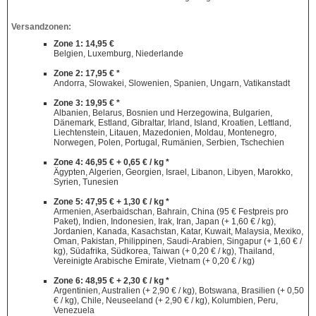
Versandzonen:
Zone 1: 14,95 €
Belgien, Luxemburg, Niederlande
Zone 2: 17,95 € *
Andorra, Slowakei, Slowenien, Spanien, Ungarn, Vatikanstadt
Zone 3: 19,95 € *
Albanien, Belarus, Bosnien und Herzegowina, Bulgarien,
Dänemark, Estland, Gibraltar, Irland, Island, Kroatien, Lettland,
Liechtenstein, Litauen, Mazedonien, Moldau, Montenegro,
Norwegen, Polen, Portugal, Rumänien, Serbien, Tschechien
Zone 4: 46,95 € + 0,65 € / kg *
Ägypten, Algerien, Georgien, Israel, Libanon, Libyen, Marokko,
Syrien, Tunesien
Zone 5: 47,95 € + 1,30 € / kg *
Armenien, Aserbaidschan, Bahrain, China (95 € Festpreis pro
Paket), Indien, Indonesien, Irak, Iran, Japan (+ 1,60 € / kg),
Jordanien, Kanada, Kasachstan, Katar, Kuwait, Malaysia, Mexiko,
Oman, Pakistan, Philippinen, Saudi-Arabien, Singapur (+ 1,60 € /
kg), Südafrika, Südkorea, Taiwan (+ 0,20 € / kg), Thailand,
Vereinigte Arabische Emirate, Vietnam (+ 0,20 € / kg)
Zone 6: 48,95 € + 2,30 € / kg *
Argentinien, Australien (+ 2,90 € / kg), Botswana, Brasilien (+ 0,50
€ / kg), Chile, Neuseeland (+ 2,90 € / kg), Kolumbien, Peru,
Venezuela