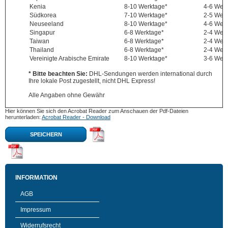
Kenia
8-10 Werktage*
4-6 Wer
Südkorea
7-10 Werktage*
2-5 Wer
Neuseeland
8-10 Werktage*
4-6 Wer
Singapur
6-8 Werktage*
2-4 Wer
Taiwan
6-8 Werktage*
2-4 Wer
Thailand
6-8 Werktage*
2-4 Wer
Vereinigte Arabische Emirate
8-10 Werktage*
3-6 Wer
* Bitte beachten Sie:
DHL-Sendungen werden international durch
Ihre lokale Post zugestellt, nicht DHL Express!
Alle Angaben ohne Gewähr
Hier können Sie sich den Acrobat Reader zum Anschauen der Pdf-Dateien
herunterladen:
Acrobat Reader - Download
SPEICHERN
INFORMATION
AGB
Impressum
Widerrufsrecht