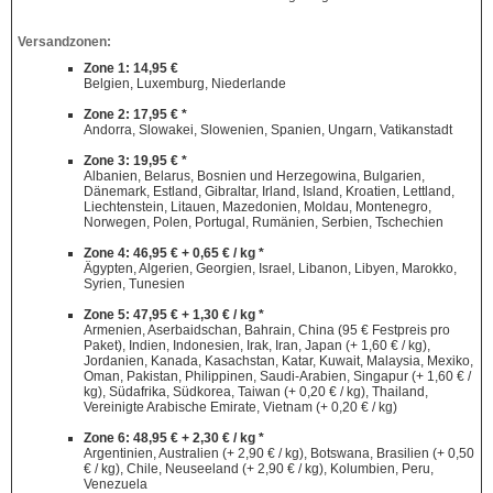
Versandzonen:
Zone 1: 14,95 €
Belgien, Luxemburg, Niederlande
Zone 2: 17,95 € *
Andorra, Slowakei, Slowenien, Spanien, Ungarn, Vatikanstadt
Zone 3: 19,95 € *
Albanien, Belarus, Bosnien und Herzegowina, Bulgarien,
Dänemark, Estland, Gibraltar, Irland, Island, Kroatien, Lettland,
Liechtenstein, Litauen, Mazedonien, Moldau, Montenegro,
Norwegen, Polen, Portugal, Rumänien, Serbien, Tschechien
Zone 4: 46,95 € + 0,65 € / kg *
Ägypten, Algerien, Georgien, Israel, Libanon, Libyen, Marokko,
Syrien, Tunesien
Zone 5: 47,95 € + 1,30 € / kg *
Armenien, Aserbaidschan, Bahrain, China (95 € Festpreis pro
Paket), Indien, Indonesien, Irak, Iran, Japan (+ 1,60 € / kg),
Jordanien, Kanada, Kasachstan, Katar, Kuwait, Malaysia, Mexiko,
Oman, Pakistan, Philippinen, Saudi-Arabien, Singapur (+ 1,60 € /
kg), Südafrika, Südkorea, Taiwan (+ 0,20 € / kg), Thailand,
Vereinigte Arabische Emirate, Vietnam (+ 0,20 € / kg)
Zone 6: 48,95 € + 2,30 € / kg *
Argentinien, Australien (+ 2,90 € / kg), Botswana, Brasilien (+ 0,50
€ / kg), Chile, Neuseeland (+ 2,90 € / kg), Kolumbien, Peru,
Venezuela