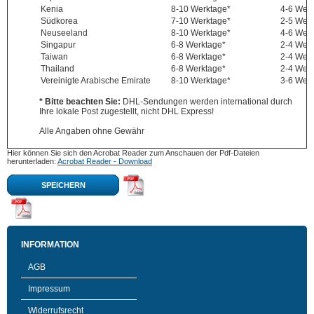
Kenia
8-10 Werktage*
4-6 Wer
Südkorea
7-10 Werktage*
2-5 Wer
Neuseeland
8-10 Werktage*
4-6 Wer
Singapur
6-8 Werktage*
2-4 Wer
Taiwan
6-8 Werktage*
2-4 Wer
Thailand
6-8 Werktage*
2-4 Wer
Vereinigte Arabische Emirate
8-10 Werktage*
3-6 Wer
* Bitte beachten Sie:
DHL-Sendungen werden international durch
Ihre lokale Post zugestellt, nicht DHL Express!
Alle Angaben ohne Gewähr
Hier können Sie sich den Acrobat Reader zum Anschauen der Pdf-Dateien
herunterladen:
Acrobat Reader - Download
SPEICHERN
INFORMATION
AGB
Impressum
Widerrufsrecht