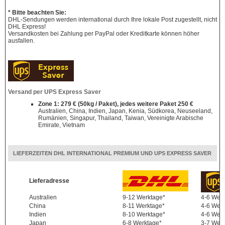
* Bitte beachten Sie:
DHL-Sendungen werden international durch Ihre lokale Post zugestellt, nicht
DHL Express!
Versandkosten bei Zahlung per PayPal oder Kreditkarte können höher
ausfallen.
Versand per UPS Express Saver
Zone 1: 279 € (50kg / Paket), jedes weitere Paket 250 €
Australien, China, Indien, Japan, Kenia, Südkorea, Neuseeland,
Rumänien, Singapur, Thailand, Taiwan, Vereinigte Arabische
Emirate, Vietnam
LIEFERZEITEN DHL INTERNATIONAL PREMIUM UND UPS EXPRESS SAVER
Lieferadresse
Australien
9-12 Werktage*
4-6 Wer
China
8-11 Werktage*
4-6 Wer
Indien
8-10 Werktage*
4-6 Wer
Japan
6-8 Werktage*
3-7 Wer