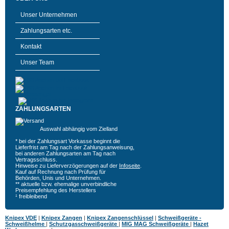
Unser Unternehmen
Zahlungsarten etc.
Kontakt
Unser Team
ZAHLUNGSARTEN
Auswahl abhängig vom Zielland
* bei der Zahlungsart Vorkasse beginnt die
Lieferfrist am Tag nach der Zahlungsanweisung,
bei anderen Zahlungsarten am Tag nach
Vertragsschluss.
Hinweise zu Lieferverzögerungen auf der
Infoseite
.
Kauf auf Rechnung nach Prüfung für
Behörden, Unis und Unternehmen.
** aktuelle bzw. ehemalige unverbindliche
Preisempfehlung des Herstellers
¹ freibleibend
Knipex VDE
|
Knipex Zangen
|
Knipex Zangenschlüssel
|
Schweißgeräte -
Schweißhelme
|
Schutzgasschweißgeräte
|
MIG MAG Schweißgeräte
|
Hazet