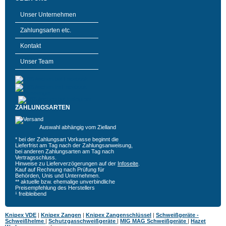
Unser Unternehmen
Zahlungsarten etc.
Kontakt
Unser Team
ZAHLUNGSARTEN
Auswahl abhängig vom Zielland
* bei der Zahlungsart Vorkasse beginnt die
Lieferfrist am Tag nach der Zahlungsanweisung,
bei anderen Zahlungsarten am Tag nach
Vertragsschluss.
Hinweise zu Lieferverzögerungen auf der
Infoseite
.
Kauf auf Rechnung nach Prüfung für
Behörden, Unis und Unternehmen.
** aktuelle bzw. ehemalige unverbindliche
Preisempfehlung des Herstellers
¹ freibleibend
Knipex VDE
|
Knipex Zangen
|
Knipex Zangenschlüssel
|
Schweißgeräte -
Schweißhelme
|
Schutzgasschweißgeräte
|
MIG MAG Schweißgeräte
|
Hazet