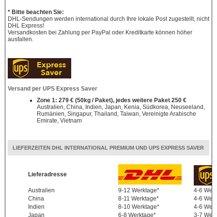
* Bitte beachten Sie:
DHL-Sendungen werden international durch Ihre lokale Post zugestellt, nicht
DHL Express!
Versandkosten bei Zahlung per PayPal oder Kreditkarte können höher
ausfallen.
Versand per UPS Express Saver
Zone 1: 279 € (50kg / Paket), jedes weitere Paket 250 €
Australien, China, Indien, Japan, Kenia, Südkorea, Neuseeland,
Rumänien, Singapur, Thailand, Taiwan, Vereinigte Arabische
Emirate, Vietnam
LIEFERZEITEN DHL INTERNATIONAL PREMIUM UND UPS EXPRESS SAVER
Lieferadresse
Australien
9-12 Werktage*
4-6 Wer
China
8-11 Werktage*
4-6 Wer
Indien
8-10 Werktage*
4-6 Wer
Japan
6-8 Werktage*
3-7 Wer