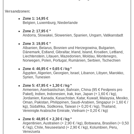
Versandzonen:
Zone 1: 14,95 €
Belgien, Luxemburg, Niederlande
Zone 2: 17,95 € *
Andorra, Slowakei, Slowenien, Spanien, Ungarn, Vatikanstadt
Zone 3: 19,95 € *
Albanien, Belarus, Bosnien und Herzegowina, Bulgarien,
Dänemark, Estland, Gibraltar, Irland, Island, Kroatien, Lettland,
Liechtenstein, Litauen, Mazedonien, Moldau, Montenegro,
Norwegen, Polen, Portugal, Rumänien, Serbien, Tschechien
Zone 4: 46,95 € + 0,65 € / kg *
Ägypten, Algerien, Georgien, Israel, Libanon, Libyen, Marokko,
Syrien, Tunesien
Zone 5: 47,95 € + 1,30 € / kg *
Armenien, Aserbaidschan, Bahrain, China (95 € Festpreis pro
Paket), Indien, Indonesien, Irak, Iran, Japan (+ 1,60 € / kg),
Jordanien, Kanada, Kasachstan, Katar, Kuwait, Malaysia, Mexiko,
Oman, Pakistan, Philippinen, Saudi-Arabien, Singapur (+ 1,60 € /
kg), Südafrika, Südkorea, Taiwan (+ 0,20 € / kg), Thailand,
Vereinigte Arabische Emirate, Vietnam (+ 0,20 € / kg)
Zone 6: 48,95 € + 2,30 € / kg *
Argentinien, Australien (+ 2,90 € / kg), Botswana, Brasilien (+ 0,50
€ / kg), Chile, Neuseeland (+ 2,90 € / kg), Kolumbien, Peru,
Venezuela