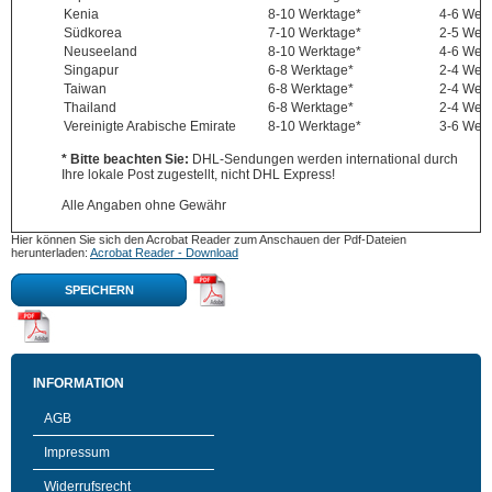
Kenia
8-10 Werktage*
4-6 Wer
Südkorea
7-10 Werktage*
2-5 Wer
Neuseeland
8-10 Werktage*
4-6 Wer
Singapur
6-8 Werktage*
2-4 Wer
Taiwan
6-8 Werktage*
2-4 Wer
Thailand
6-8 Werktage*
2-4 Wer
Vereinigte Arabische Emirate
8-10 Werktage*
3-6 Wer
* Bitte beachten Sie:
DHL-Sendungen werden international durch
Ihre lokale Post zugestellt, nicht DHL Express!
Alle Angaben ohne Gewähr
Hier können Sie sich den Acrobat Reader zum Anschauen der Pdf-Dateien
herunterladen:
Acrobat Reader - Download
SPEICHERN
INFORMATION
AGB
Impressum
Widerrufsrecht