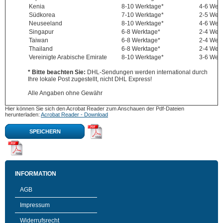
Kenia
8-10 Werktage*
4-6 Wer
Südkorea
7-10 Werktage*
2-5 Wer
Neuseeland
8-10 Werktage*
4-6 Wer
Singapur
6-8 Werktage*
2-4 Wer
Taiwan
6-8 Werktage*
2-4 Wer
Thailand
6-8 Werktage*
2-4 Wer
Vereinigte Arabische Emirate
8-10 Werktage*
3-6 Wer
* Bitte beachten Sie:
DHL-Sendungen werden international durch
Ihre lokale Post zugestellt, nicht DHL Express!
Alle Angaben ohne Gewähr
Hier können Sie sich den Acrobat Reader zum Anschauen der Pdf-Dateien
herunterladen:
Acrobat Reader - Download
SPEICHERN
INFORMATION
AGB
Impressum
Widerrufsrecht