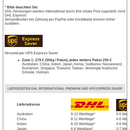
* Bitte beachten Sie:
DHL-Sendungen werden international durch Ihre lokale Post zugestellt, nicht
DHL Express!
Versandkosten bei Zahlung per PayPal oder Kreditkarte können höher
ausfallen.
Versand per UPS Express Saver
Zone 1: 279 € (50kg / Paket), jedes weitere Paket 250 €
Australien, China, Indien, Japan, Kenia, Südkorea, Neuseeland,
Rumänien, Singapur, Thailand, Taiwan, Vereinigte Arabische
Emirate, Vietnam
LIEFERZEITEN DHL INTERNATIONAL PREMIUM UND UPS EXPRESS SAVER
Lieferadresse
Australien
9-12 Werktage*
4-6 Wer
China
8-11 Werktage*
4-6 Wer
Indien
8-10 Werktage*
4-6 Wer
Japan
6-8 Werktage*
3-7 Wer