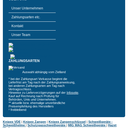
Unser Unternehmen
Zahlungsarten etc.
Kontakt
Unser Team
ZAHLUNGSARTEN
Auswahl abhängig vom Zielland
* bei der Zahlungsart Vorkasse beginnt die
Lieferfrist am Tag nach der Zahlungsanweisung,
bei anderen Zahlungsarten am Tag nach
Vertragsschluss.
Hinweise zu Lieferverzögerungen auf der
Infoseite
.
Kauf auf Rechnung nach Prüfung für
Behörden, Unis und Unternehmen.
** aktuelle bzw. ehemalige unverbindliche
Preisempfehlung des Herstellers
¹ freibleibend
Knipex VDE
|
Knipex Zangen
|
Knipex Zangenschlüssel
|
Schweißgeräte -
Schweißhelme
|
Schutzgasschweißgeräte
|
MIG MAG Schweißgeräte
|
Hazet