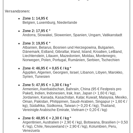
Versandzonen:
Zone 1: 14,95 €
Belgien, Luxemburg, Niederlande
Zone 2: 17,95 € *
Andorra, Slowakei, Slowenien, Spanien, Ungarn, Vatikanstadt
Zone 3: 19,95 € *
Albanien, Belarus, Bosnien und Herzegowina, Bulgarien,
Dänemark, Estland, Gibraltar, Irland, Island, Kroatien, Lettland,
Liechtenstein, Litauen, Mazedonien, Moldau, Montenegro,
Norwegen, Polen, Portugal, Rumänien, Serbien, Tschechien
Zone 4: 46,95 € + 0,65 € / kg *
Ägypten, Algerien, Georgien, Israel, Libanon, Libyen, Marokko,
Syrien, Tunesien
Zone 5: 47,95 € + 1,30 € / kg *
Armenien, Aserbaidschan, Bahrain, China (95 € Festpreis pro
Paket), Indien, Indonesien, Irak, Iran, Japan (+ 1,60 € / kg),
Jordanien, Kanada, Kasachstan, Katar, Kuwait, Malaysia, Mexiko,
Oman, Pakistan, Philippinen, Saudi-Arabien, Singapur (+ 1,60 € /
kg), Südafrika, Südkorea, Taiwan (+ 0,20 € / kg), Thailand,
Vereinigte Arabische Emirate, Vietnam (+ 0,20 € / kg)
Zone 6: 48,95 € + 2,30 € / kg *
Argentinien, Australien (+ 2,90 € / kg), Botswana, Brasilien (+ 0,50
€ / kg), Chile, Neuseeland (+ 2,90 € / kg), Kolumbien, Peru,
Venezuela