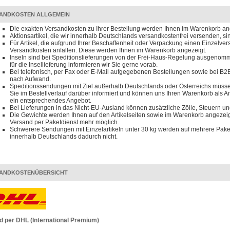
ANDKOSTEN ALLGEMEIN
Die exakten Versandkosten zu Ihrer Bestellung werden Ihnen im Warenkorb an
Aktionsartikel, die wir innerhalb Deutschlands versandkostenfrei versenden, s
Für Artikel, die aufgrund Ihrer Beschaffenheit oder Verpackung einen Einzelve
Versandkosten anfallen. Diese werden Ihnen im Warenkorb angezeigt.
Inseln sind bei Speditionslieferungen von der Frei-Haus-Regelung ausgenomm
für die Insellieferung informieren wir Sie gerne vorab.
Bei telefonisch, per Fax oder E-Mail aufgegebenen Bestellungen sowie bei B2B
nach Aufwand.
Speditionssendungen mit Ziel außerhalb Deutschlands oder Österreichs müssen
Sie im Bestellverlauf darüber informiert und können uns Ihren Warenkorb als 
ein entsprechendes Angebot.
Bei Lieferungen in das Nicht-EU-Ausland können zusätzliche Zölle, Steuern u
Die Gewichte werden Ihnen auf den Artikelseiten sowie im Warenkorb angezeigt
Versand per Paketdienst mehr möglich.
Schwerere Sendungen mit Einzelartikeln unter 30 kg werden auf mehrere Paket
innerhalb Deutschlands dadurch nicht.
ANDKOSTENÜBERSICHT
d per DHL (International Premium)