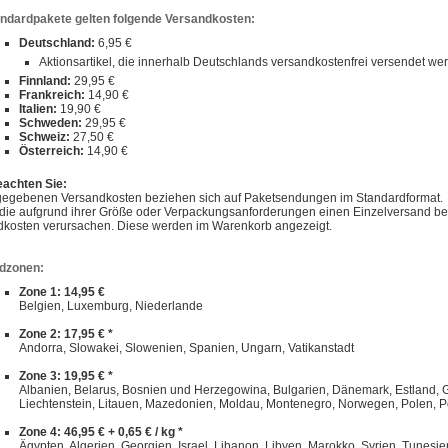
andardpakete gelten folgende Versandkosten:
Deutschland:
6,95 €
Aktionsartikel, die innerhalb Deutschlands versandkostenfrei versendet w
Finnland:
29,95 €
Frankreich:
14,90 €
Italien:
19,90 €
Schweden:
29,95 €
Schweiz:
27,50 €
Österreich:
14,90 €
eachten Sie:
gegebenen Versandkosten beziehen sich auf Paketsendungen im Standardformat.
, die aufgrund ihrer Größe oder Verpackungsanforderungen einen Einzelversand 
dkosten verursachen. Diese werden im Warenkorb angezeigt.
dzonen:
Zone 1: 14,95 €
Belgien, Luxemburg, Niederlande
Zone 2: 17,95 € *
Andorra, Slowakei, Slowenien, Spanien, Ungarn, Vatikanstadt
Zone 3: 19,95 € *
Albanien, Belarus, Bosnien und Herzegowina, Bulgarien, Dänemark, Estland, Gibra
Liechtenstein, Litauen, Mazedonien, Moldau, Montenegro, Norwegen, Polen, P
Zone 4: 46,95 € + 0,65 € / kg *
Ägypten, Algerien, Georgien, Israel, Libanon, Libyen, Marokko, Syrien, Tunesie