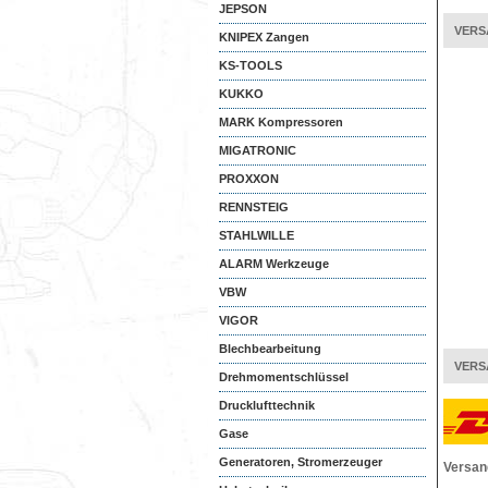
JEPSON
VERS
KNIPEX Zangen
KS-TOOLS
KUKKO
MARK Kompressoren
MIGATRONIC
PROXXON
RENNSTEIG
STAHLWILLE
ALARM Werkzeuge
VBW
VIGOR
Blechbearbeitung
VERS
Drehmomentschlüssel
Drucklufttechnik
Gase
Generatoren, Stromerzeuger
Versan