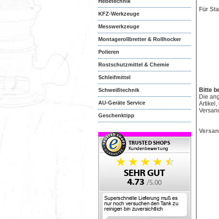
Hebetechnik
Für St
KFZ-Werkzeuge
Messwerkzeuge
Montagerollbretter & Rollhocker
Polieren
Rostschutzmittel & Chemie
Schleifmittel
Bitte b
Schweißtechnik
Die an
AU-Geräte Service
Artikel
Versan
Geschenktipp
Versan