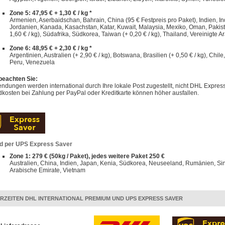
Zone 5: 47,95 € + 1,30 € / kg *
Armenien, Aserbaidschan, Bahrain, China (95 € Festpreis pro Paket), Indien, Indo
Jordanien, Kanada, Kasachstan, Katar, Kuwait, Malaysia, Mexiko, Oman, Pakist
1,60 € / kg), Südafrika, Südkorea, Taiwan (+ 0,20 € / kg), Thailand, Vereinigte A
Zone 6: 48,95 € + 2,30 € / kg *
Argentinien, Australien (+ 2,90 € / kg), Botswana, Brasilien (+ 0,50 € / kg), Chi
Peru, Venezuela
 beachten Sie:
dungen werden international durch Ihre lokale Post zugestellt, nicht DHL Express
kosten bei Zahlung per PayPal oder Kreditkarte können höher ausfallen.
d per UPS Express Saver
Zone 1: 279 € (50kg / Paket), jedes weitere Paket 250 €
Australien, China, Indien, Japan, Kenia, Südkorea, Neuseeland, Rumänien, Sin
Arabische Emirate, Vietnam
ERZEITEN DHL INTERNATIONAL PREMIUM UND UPS EXPRESS SAVER