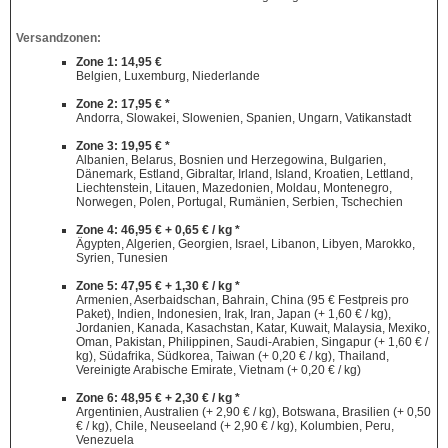
Versandzonen:
Zone 1: 14,95 €
Belgien, Luxemburg, Niederlande
Zone 2: 17,95 € *
Andorra, Slowakei, Slowenien, Spanien, Ungarn, Vatikanstadt
Zone 3: 19,95 € *
Albanien, Belarus, Bosnien und Herzegowina, Bulgarien,
Dänemark, Estland, Gibraltar, Irland, Island, Kroatien, Lettland,
Liechtenstein, Litauen, Mazedonien, Moldau, Montenegro,
Norwegen, Polen, Portugal, Rumänien, Serbien, Tschechien
Zone 4: 46,95 € + 0,65 € / kg *
Ägypten, Algerien, Georgien, Israel, Libanon, Libyen, Marokko,
Syrien, Tunesien
Zone 5: 47,95 € + 1,30 € / kg *
Armenien, Aserbaidschan, Bahrain, China (95 € Festpreis pro
Paket), Indien, Indonesien, Irak, Iran, Japan (+ 1,60 € / kg),
Jordanien, Kanada, Kasachstan, Katar, Kuwait, Malaysia, Mexiko,
Oman, Pakistan, Philippinen, Saudi-Arabien, Singapur (+ 1,60 € /
kg), Südafrika, Südkorea, Taiwan (+ 0,20 € / kg), Thailand,
Vereinigte Arabische Emirate, Vietnam (+ 0,20 € / kg)
Zone 6: 48,95 € + 2,30 € / kg *
Argentinien, Australien (+ 2,90 € / kg), Botswana, Brasilien (+ 0,50
€ / kg), Chile, Neuseeland (+ 2,90 € / kg), Kolumbien, Peru,
Venezuela