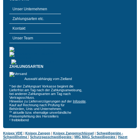
Unser Unternehmen
Zahlungsarten etc.
Kontakt
Unser Team
ZAHLUNGSARTEN
Auswahl abhängig vom Zielland
* bei der Zahlungsart Vorkasse beginnt die
Lieferfrist am Tag nach der Zahlungsanweisung,
bei anderen Zahlungsarten am Tag nach
Vertragsschluss.
Hinweise zu Lieferverzögerungen auf der
Infoseite
.
Kauf auf Rechnung nach Prüfung für
Behörden, Unis und Unternehmen.
** aktuelle bzw. ehemalige unverbindliche
Preisempfehlung des Herstellers
¹ freibleibend
Knipex VDE
|
Knipex Zangen
|
Knipex Zangenschlüssel
|
Schweißgeräte -
Schweißhelme
|
Schutzgasschweißgeräte
|
MIG MAG Schweißgeräte
|
Hazet