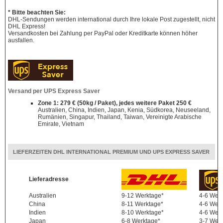
* Bitte beachten Sie:
DHL-Sendungen werden international durch Ihre lokale Post zugestellt, nicht
DHL Express!
Versandkosten bei Zahlung per PayPal oder Kreditkarte können höher
ausfallen.
Versand per UPS Express Saver
Zone 1: 279 € (50kg / Paket), jedes weitere Paket 250 €
Australien, China, Indien, Japan, Kenia, Südkorea, Neuseeland,
Rumänien, Singapur, Thailand, Taiwan, Vereinigte Arabische
Emirate, Vietnam
LIEFERZEITEN DHL INTERNATIONAL PREMIUM UND UPS EXPRESS SAVER
Lieferadresse
Australien
9-12 Werktage*
4-6 Wer
China
8-11 Werktage*
4-6 Wer
Indien
8-10 Werktage*
4-6 Wer
Japan
6-8 Werktage*
3-7 Wer