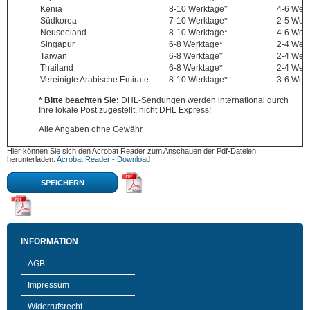
Kenia
8-10 Werktage*
4-6 Wer
Südkorea
7-10 Werktage*
2-5 Wer
Neuseeland
8-10 Werktage*
4-6 Wer
Singapur
6-8 Werktage*
2-4 Wer
Taiwan
6-8 Werktage*
2-4 Wer
Thailand
6-8 Werktage*
2-4 Wer
Vereinigte Arabische Emirate
8-10 Werktage*
3-6 Wer
* Bitte beachten Sie:
DHL-Sendungen werden international durch
Ihre lokale Post zugestellt, nicht DHL Express!
Alle Angaben ohne Gewähr
Hier können Sie sich den Acrobat Reader zum Anschauen der Pdf-Dateien
herunterladen:
Acrobat Reader - Download
SPEICHERN
INFORMATION
AGB
Impressum
Widerrufsrecht