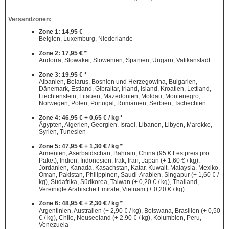
Versandzonen:
Zone 1: 14,95 €
Belgien, Luxemburg, Niederlande
Zone 2: 17,95 € *
Andorra, Slowakei, Slowenien, Spanien, Ungarn, Vatikanstadt
Zone 3: 19,95 € *
Albanien, Belarus, Bosnien und Herzegowina, Bulgarien,
Dänemark, Estland, Gibraltar, Irland, Island, Kroatien, Lettland,
Liechtenstein, Litauen, Mazedonien, Moldau, Montenegro,
Norwegen, Polen, Portugal, Rumänien, Serbien, Tschechien
Zone 4: 46,95 € + 0,65 € / kg *
Ägypten, Algerien, Georgien, Israel, Libanon, Libyen, Marokko,
Syrien, Tunesien
Zone 5: 47,95 € + 1,30 € / kg *
Armenien, Aserbaidschan, Bahrain, China (95 € Festpreis pro
Paket), Indien, Indonesien, Irak, Iran, Japan (+ 1,60 € / kg),
Jordanien, Kanada, Kasachstan, Katar, Kuwait, Malaysia, Mexiko,
Oman, Pakistan, Philippinen, Saudi-Arabien, Singapur (+ 1,60 € /
kg), Südafrika, Südkorea, Taiwan (+ 0,20 € / kg), Thailand,
Vereinigte Arabische Emirate, Vietnam (+ 0,20 € / kg)
Zone 6: 48,95 € + 2,30 € / kg *
Argentinien, Australien (+ 2,90 € / kg), Botswana, Brasilien (+ 0,50
€ / kg), Chile, Neuseeland (+ 2,90 € / kg), Kolumbien, Peru,
Venezuela