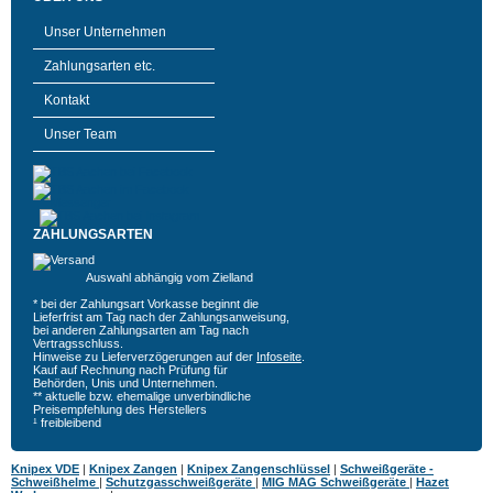
Unser Unternehmen
Zahlungsarten etc.
Kontakt
Unser Team
ZAHLUNGSARTEN
Auswahl abhängig vom Zielland
* bei der Zahlungsart Vorkasse beginnt die
Lieferfrist am Tag nach der Zahlungsanweisung,
bei anderen Zahlungsarten am Tag nach
Vertragsschluss.
Hinweise zu Lieferverzögerungen auf der
Infoseite
.
Kauf auf Rechnung nach Prüfung für
Behörden, Unis und Unternehmen.
** aktuelle bzw. ehemalige unverbindliche
Preisempfehlung des Herstellers
¹ freibleibend
Knipex VDE
|
Knipex Zangen
|
Knipex Zangenschlüssel
|
Schweißgeräte -
Schweißhelme
|
Schutzgasschweißgeräte
|
MIG MAG Schweißgeräte
|
Hazet