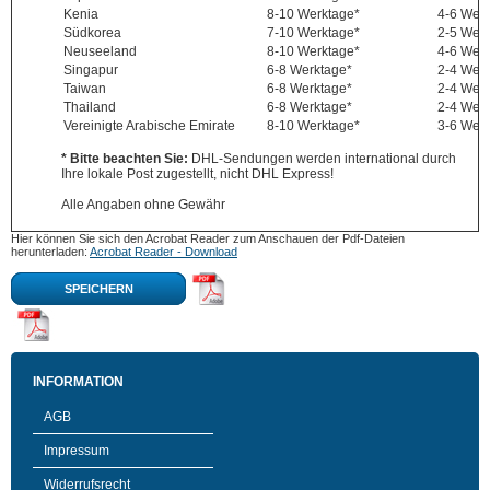
Kenia
8-10 Werktage*
4-6 Wer
Südkorea
7-10 Werktage*
2-5 Wer
Neuseeland
8-10 Werktage*
4-6 Wer
Singapur
6-8 Werktage*
2-4 Wer
Taiwan
6-8 Werktage*
2-4 Wer
Thailand
6-8 Werktage*
2-4 Wer
Vereinigte Arabische Emirate
8-10 Werktage*
3-6 Wer
* Bitte beachten Sie:
DHL-Sendungen werden international durch
Ihre lokale Post zugestellt, nicht DHL Express!
Alle Angaben ohne Gewähr
Hier können Sie sich den Acrobat Reader zum Anschauen der Pdf-Dateien
herunterladen:
Acrobat Reader - Download
SPEICHERN
INFORMATION
AGB
Impressum
Widerrufsrecht