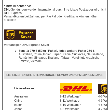
* Bitte beachten Sie:
DHL-Sendungen werden international durch Ihre lokale Post zugestellt, nicht
DHL Express!
Versandkosten bei Zahlung per PayPal oder Kreditkarte können höher
ausfallen.
Versand per UPS Express Saver
Zone 1: 279 € (50kg / Paket), jedes weitere Paket 250 €
Australien, China, Indien, Japan, Kenia, Südkorea, Neuseeland,
Rumänien, Singapur, Thailand, Taiwan, Vereinigte Arabische
Emirate, Vietnam
LIEFERZEITEN DHL INTERNATIONAL PREMIUM UND UPS EXPRESS SAVER
Lieferadresse
Australien
9-12 Werktage*
4-6 Wer
China
8-11 Werktage*
4-6 Wer
Indien
8-10 Werktage*
4-6 Wer
Japan
6-8 Werktage*
3-7 Wer