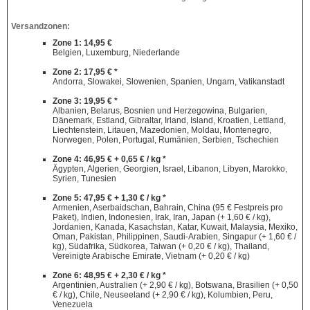
Versandzonen:
Zone 1: 14,95 €
Belgien, Luxemburg, Niederlande
Zone 2: 17,95 € *
Andorra, Slowakei, Slowenien, Spanien, Ungarn, Vatikanstadt
Zone 3: 19,95 € *
Albanien, Belarus, Bosnien und Herzegowina, Bulgarien,
Dänemark, Estland, Gibraltar, Irland, Island, Kroatien, Lettland,
Liechtenstein, Litauen, Mazedonien, Moldau, Montenegro,
Norwegen, Polen, Portugal, Rumänien, Serbien, Tschechien
Zone 4: 46,95 € + 0,65 € / kg *
Ägypten, Algerien, Georgien, Israel, Libanon, Libyen, Marokko,
Syrien, Tunesien
Zone 5: 47,95 € + 1,30 € / kg *
Armenien, Aserbaidschan, Bahrain, China (95 € Festpreis pro
Paket), Indien, Indonesien, Irak, Iran, Japan (+ 1,60 € / kg),
Jordanien, Kanada, Kasachstan, Katar, Kuwait, Malaysia, Mexiko,
Oman, Pakistan, Philippinen, Saudi-Arabien, Singapur (+ 1,60 € /
kg), Südafrika, Südkorea, Taiwan (+ 0,20 € / kg), Thailand,
Vereinigte Arabische Emirate, Vietnam (+ 0,20 € / kg)
Zone 6: 48,95 € + 2,30 € / kg *
Argentinien, Australien (+ 2,90 € / kg), Botswana, Brasilien (+ 0,50
€ / kg), Chile, Neuseeland (+ 2,90 € / kg), Kolumbien, Peru,
Venezuela