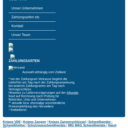
Unser Unternehmen
Zahlungsarten etc.
Kontakt
Unser Team
ZAHLUNGSARTEN
Auswahl abhängig vom Zielland
* bei der Zahlungsart Vorkasse beginnt die
Lieferfrist am Tag nach der Zahlungsanweisung,
bei anderen Zahlungsarten am Tag nach
Vertragsschluss.
Hinweise zu Lieferverzögerungen auf der
Infoseite
.
Kauf auf Rechnung nach Prüfung für
Behörden, Unis und Unternehmen.
** aktuelle bzw. ehemalige unverbindliche
Preisempfehlung des Herstellers
¹ freibleibend
Knipex VDE
|
Knipex Zangen
|
Knipex Zangenschlüssel
|
Schweißgeräte -
Schweißhelme
|
Schutzgasschweißgeräte
|
MIG MAG Schweißgeräte
|
Hazet