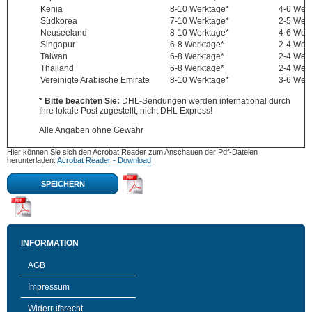
Kenia
8-10 Werktage*
4-6 Wer
Südkorea
7-10 Werktage*
2-5 Wer
Neuseeland
8-10 Werktage*
4-6 Wer
Singapur
6-8 Werktage*
2-4 Wer
Taiwan
6-8 Werktage*
2-4 Wer
Thailand
6-8 Werktage*
2-4 Wer
Vereinigte Arabische Emirate
8-10 Werktage*
3-6 Wer
* Bitte beachten Sie:
DHL-Sendungen werden international durch
Ihre lokale Post zugestellt, nicht DHL Express!
Alle Angaben ohne Gewähr
Hier können Sie sich den Acrobat Reader zum Anschauen der Pdf-Dateien
herunterladen:
Acrobat Reader - Download
SPEICHERN
INFORMATION
AGB
Impressum
Widerrufsrecht