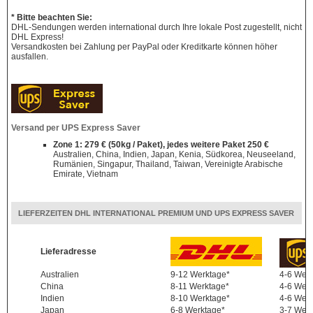
* Bitte beachten Sie:
DHL-Sendungen werden international durch Ihre lokale Post zugestellt, nicht
DHL Express!
Versandkosten bei Zahlung per PayPal oder Kreditkarte können höher
ausfallen.
Versand per UPS Express Saver
Zone 1: 279 € (50kg / Paket), jedes weitere Paket 250 €
Australien, China, Indien, Japan, Kenia, Südkorea, Neuseeland,
Rumänien, Singapur, Thailand, Taiwan, Vereinigte Arabische
Emirate, Vietnam
LIEFERZEITEN DHL INTERNATIONAL PREMIUM UND UPS EXPRESS SAVER
Lieferadresse
Australien
9-12 Werktage*
4-6 Wer
China
8-11 Werktage*
4-6 Wer
Indien
8-10 Werktage*
4-6 Wer
Japan
6-8 Werktage*
3-7 Wer