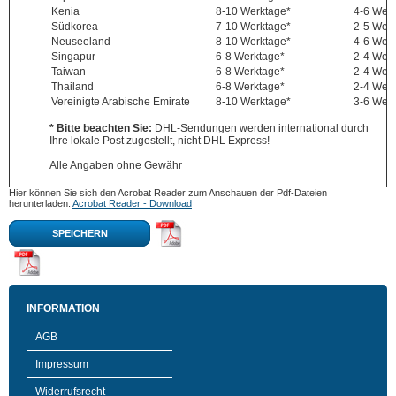
Kenia
8-10 Werktage*
4-6 Wer
Südkorea
7-10 Werktage*
2-5 Wer
Neuseeland
8-10 Werktage*
4-6 Wer
Singapur
6-8 Werktage*
2-4 Wer
Taiwan
6-8 Werktage*
2-4 Wer
Thailand
6-8 Werktage*
2-4 Wer
Vereinigte Arabische Emirate
8-10 Werktage*
3-6 Wer
* Bitte beachten Sie:
DHL-Sendungen werden international durch
Ihre lokale Post zugestellt, nicht DHL Express!
Alle Angaben ohne Gewähr
Hier können Sie sich den Acrobat Reader zum Anschauen der Pdf-Dateien
herunterladen:
Acrobat Reader - Download
SPEICHERN
INFORMATION
AGB
Impressum
Widerrufsrecht