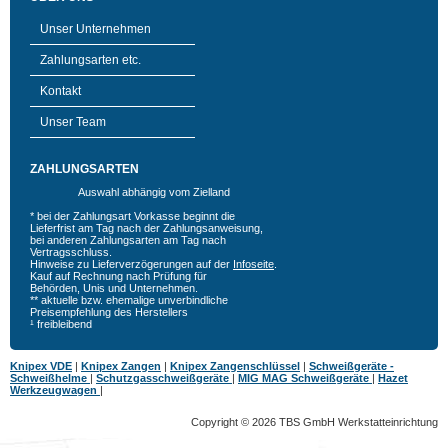
Unser Unternehmen
Zahlungsarten etc.
Kontakt
Unser Team
ZAHLUNGSARTEN
Auswahl abhängig vom Zielland
* bei der Zahlungsart Vorkasse beginnt die
Lieferfrist am Tag nach der Zahlungsanweisung,
bei anderen Zahlungsarten am Tag nach
Vertragsschluss.
Hinweise zu Lieferverzögerungen auf der
Infoseite
.
Kauf auf Rechnung nach Prüfung für
Behörden, Unis und Unternehmen.
** aktuelle bzw. ehemalige unverbindliche
Preisempfehlung des Herstellers
¹ freibleibend
Knipex VDE
|
Knipex Zangen
|
Knipex Zangenschlüssel
|
Schweißgeräte -
Schweißhelme
|
Schutzgasschweißgeräte
|
MIG MAG Schweißgeräte
|
Hazet
Werkzeugwagen
|
Copyright © 2026 TBS GmbH Werkstatteinrichtung