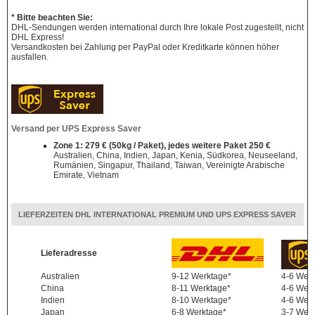
* Bitte beachten Sie:
DHL-Sendungen werden international durch Ihre lokale Post zugestellt, nicht
DHL Express!
Versandkosten bei Zahlung per PayPal oder Kreditkarte können höher
ausfallen.
Versand per UPS Express Saver
Zone 1: 279 € (50kg / Paket), jedes weitere Paket 250 €
Australien, China, Indien, Japan, Kenia, Südkorea, Neuseeland,
Rumänien, Singapur, Thailand, Taiwan, Vereinigte Arabische
Emirate, Vietnam
LIEFERZEITEN DHL INTERNATIONAL PREMIUM UND UPS EXPRESS SAVER
Lieferadresse
Australien
9-12 Werktage*
4-6 Wer
China
8-11 Werktage*
4-6 Wer
Indien
8-10 Werktage*
4-6 Wer
Japan
6-8 Werktage*
3-7 Wer