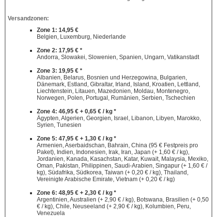
Versandzonen:
Zone 1: 14,95 €
Belgien, Luxemburg, Niederlande
Zone 2: 17,95 € *
Andorra, Slowakei, Slowenien, Spanien, Ungarn, Vatikanstadt
Zone 3: 19,95 € *
Albanien, Belarus, Bosnien und Herzegowina, Bulgarien,
Dänemark, Estland, Gibraltar, Irland, Island, Kroatien, Lettland,
Liechtenstein, Litauen, Mazedonien, Moldau, Montenegro,
Norwegen, Polen, Portugal, Rumänien, Serbien, Tschechien
Zone 4: 46,95 € + 0,65 € / kg *
Ägypten, Algerien, Georgien, Israel, Libanon, Libyen, Marokko,
Syrien, Tunesien
Zone 5: 47,95 € + 1,30 € / kg *
Armenien, Aserbaidschan, Bahrain, China (95 € Festpreis pro
Paket), Indien, Indonesien, Irak, Iran, Japan (+ 1,60 € / kg),
Jordanien, Kanada, Kasachstan, Katar, Kuwait, Malaysia, Mexiko,
Oman, Pakistan, Philippinen, Saudi-Arabien, Singapur (+ 1,60 € /
kg), Südafrika, Südkorea, Taiwan (+ 0,20 € / kg), Thailand,
Vereinigte Arabische Emirate, Vietnam (+ 0,20 € / kg)
Zone 6: 48,95 € + 2,30 € / kg *
Argentinien, Australien (+ 2,90 € / kg), Botswana, Brasilien (+ 0,50
€ / kg), Chile, Neuseeland (+ 2,90 € / kg), Kolumbien, Peru,
Venezuela