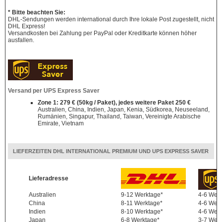
* Bitte beachten Sie:
DHL-Sendungen werden international durch Ihre lokale Post zugestellt, nicht
DHL Express!
Versandkosten bei Zahlung per PayPal oder Kreditkarte können höher
ausfallen.
Versand per UPS Express Saver
Zone 1: 279 € (50kg / Paket), jedes weitere Paket 250 €
Australien, China, Indien, Japan, Kenia, Südkorea, Neuseeland,
Rumänien, Singapur, Thailand, Taiwan, Vereinigte Arabische
Emirate, Vietnam
LIEFERZEITEN DHL INTERNATIONAL PREMIUM UND UPS EXPRESS SAVER
Lieferadresse
Australien
9-12 Werktage*
4-6 Wer
China
8-11 Werktage*
4-6 Wer
Indien
8-10 Werktage*
4-6 Wer
Japan
6-8 Werktage*
3-7 Wer