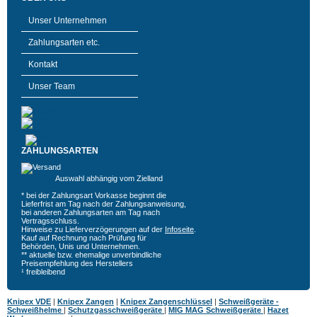
Unser Unternehmen
Zahlungsarten etc.
Kontakt
Unser Team
ZAHLUNGSARTEN
Auswahl abhängig vom Zielland
* bei der Zahlungsart Vorkasse beginnt die
Lieferfrist am Tag nach der Zahlungsanweisung,
bei anderen Zahlungsarten am Tag nach
Vertragsschluss.
Hinweise zu Lieferverzögerungen auf der
Infoseite
.
Kauf auf Rechnung nach Prüfung für
Behörden, Unis und Unternehmen.
** aktuelle bzw. ehemalige unverbindliche
Preisempfehlung des Herstellers
¹ freibleibend
Knipex VDE
|
Knipex Zangen
|
Knipex Zangenschlüssel
|
Schweißgeräte -
Schweißhelme
|
Schutzgasschweißgeräte
|
MIG MAG Schweißgeräte
|
Hazet