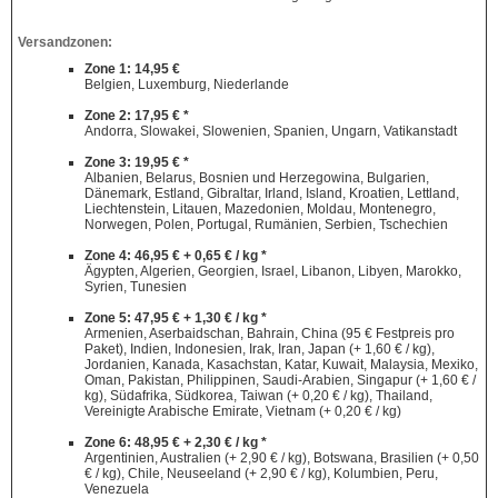
Versandzonen:
Zone 1: 14,95 €
Belgien, Luxemburg, Niederlande
Zone 2: 17,95 € *
Andorra, Slowakei, Slowenien, Spanien, Ungarn, Vatikanstadt
Zone 3: 19,95 € *
Albanien, Belarus, Bosnien und Herzegowina, Bulgarien,
Dänemark, Estland, Gibraltar, Irland, Island, Kroatien, Lettland,
Liechtenstein, Litauen, Mazedonien, Moldau, Montenegro,
Norwegen, Polen, Portugal, Rumänien, Serbien, Tschechien
Zone 4: 46,95 € + 0,65 € / kg *
Ägypten, Algerien, Georgien, Israel, Libanon, Libyen, Marokko,
Syrien, Tunesien
Zone 5: 47,95 € + 1,30 € / kg *
Armenien, Aserbaidschan, Bahrain, China (95 € Festpreis pro
Paket), Indien, Indonesien, Irak, Iran, Japan (+ 1,60 € / kg),
Jordanien, Kanada, Kasachstan, Katar, Kuwait, Malaysia, Mexiko,
Oman, Pakistan, Philippinen, Saudi-Arabien, Singapur (+ 1,60 € /
kg), Südafrika, Südkorea, Taiwan (+ 0,20 € / kg), Thailand,
Vereinigte Arabische Emirate, Vietnam (+ 0,20 € / kg)
Zone 6: 48,95 € + 2,30 € / kg *
Argentinien, Australien (+ 2,90 € / kg), Botswana, Brasilien (+ 0,50
€ / kg), Chile, Neuseeland (+ 2,90 € / kg), Kolumbien, Peru,
Venezuela