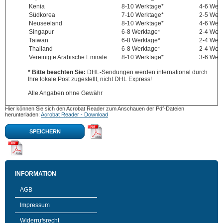
Kenia
8-10 Werktage*
4-6 Wer
Südkorea
7-10 Werktage*
2-5 Wer
Neuseeland
8-10 Werktage*
4-6 Wer
Singapur
6-8 Werktage*
2-4 Wer
Taiwan
6-8 Werktage*
2-4 Wer
Thailand
6-8 Werktage*
2-4 Wer
Vereinigte Arabische Emirate
8-10 Werktage*
3-6 Wer
* Bitte beachten Sie:
DHL-Sendungen werden international durch
Ihre lokale Post zugestellt, nicht DHL Express!
Alle Angaben ohne Gewähr
Hier können Sie sich den Acrobat Reader zum Anschauen der Pdf-Dateien
herunterladen:
Acrobat Reader - Download
SPEICHERN
INFORMATION
AGB
Impressum
Widerrufsrecht