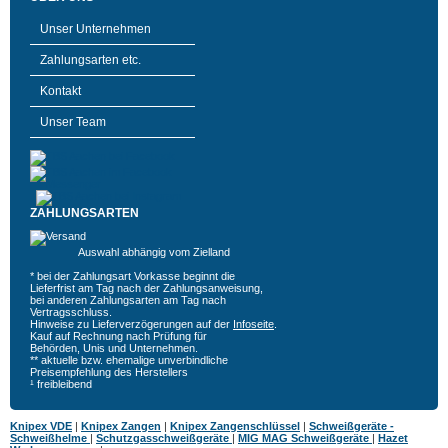
Unser Unternehmen
Zahlungsarten etc.
Kontakt
Unser Team
ZAHLUNGSARTEN
Auswahl abhängig vom Zielland
* bei der Zahlungsart Vorkasse beginnt die
Lieferfrist am Tag nach der Zahlungsanweisung,
bei anderen Zahlungsarten am Tag nach
Vertragsschluss.
Hinweise zu Lieferverzögerungen auf der
Infoseite
.
Kauf auf Rechnung nach Prüfung für
Behörden, Unis und Unternehmen.
** aktuelle bzw. ehemalige unverbindliche
Preisempfehlung des Herstellers
¹ freibleibend
Knipex VDE
|
Knipex Zangen
|
Knipex Zangenschlüssel
|
Schweißgeräte -
Schweißhelme
|
Schutzgasschweißgeräte
|
MIG MAG Schweißgeräte
|
Hazet