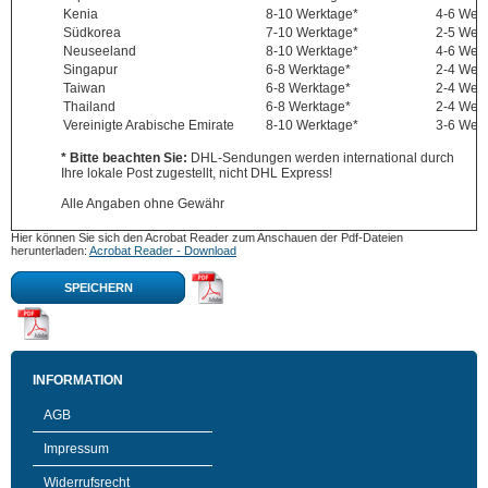
Kenia
8-10 Werktage*
4-6 Wer
Südkorea
7-10 Werktage*
2-5 Wer
Neuseeland
8-10 Werktage*
4-6 Wer
Singapur
6-8 Werktage*
2-4 Wer
Taiwan
6-8 Werktage*
2-4 Wer
Thailand
6-8 Werktage*
2-4 Wer
Vereinigte Arabische Emirate
8-10 Werktage*
3-6 Wer
* Bitte beachten Sie:
DHL-Sendungen werden international durch
Ihre lokale Post zugestellt, nicht DHL Express!
Alle Angaben ohne Gewähr
Hier können Sie sich den Acrobat Reader zum Anschauen der Pdf-Dateien
herunterladen:
Acrobat Reader - Download
SPEICHERN
INFORMATION
AGB
Impressum
Widerrufsrecht