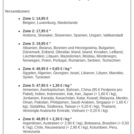
Versandzonen:
Zone 1: 14,95 €
Belgien, Luxemburg, Niederlande
Zone 2: 17,95 € *
Andorra, Slowakei, Slowenien, Spanien, Ungarn, Vatikanstadt
Zone 3: 19,95 € *
Albanien, Belarus, Bosnien und Herzegowina, Bulgarien,
Dänemark, Estland, Gibraltar, Irland, Island, Kroatien, Lettland,
Liechtenstein, Litauen, Mazedonien, Moldau, Montenegro,
Norwegen, Polen, Portugal, Rumänien, Serbien, Tschechien
Zone 4: 46,95 € + 0,65 € / kg *
Ägypten, Algerien, Georgien, Israel, Libanon, Libyen, Marokko,
Syrien, Tunesien
Zone 5: 47,95 € + 1,30 € / kg *
Armenien, Aserbaidschan, Bahrain, China (95 € Festpreis pro
Paket), Indien, Indonesien, Irak, Iran, Japan (+ 1,60 € / kg),
Jordanien, Kanada, Kasachstan, Katar, Kuwait, Malaysia, Mexiko,
Oman, Pakistan, Philippinen, Saudi-Arabien, Singapur (+ 1,60 € /
kg), Südafrika, Südkorea, Taiwan (+ 0,20 € / kg), Thailand,
Vereinigte Arabische Emirate, Vietnam (+ 0,20 € / kg)
Zone 6: 48,95 € + 2,30 € / kg *
Argentinien, Australien (+ 2,90 € / kg), Botswana, Brasilien (+ 0,50
€ / kg), Chile, Neuseeland (+ 2,90 € / kg), Kolumbien, Peru,
Venezuela