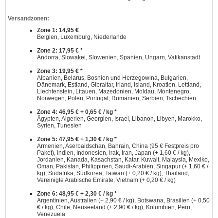
Versandzonen:
Zone 1: 14,95 €
Belgien, Luxemburg, Niederlande
Zone 2: 17,95 € *
Andorra, Slowakei, Slowenien, Spanien, Ungarn, Vatikanstadt
Zone 3: 19,95 € *
Albanien, Belarus, Bosnien und Herzegowina, Bulgarien,
Dänemark, Estland, Gibraltar, Irland, Island, Kroatien, Lettland,
Liechtenstein, Litauen, Mazedonien, Moldau, Montenegro,
Norwegen, Polen, Portugal, Rumänien, Serbien, Tschechien
Zone 4: 46,95 € + 0,65 € / kg *
Ägypten, Algerien, Georgien, Israel, Libanon, Libyen, Marokko,
Syrien, Tunesien
Zone 5: 47,95 € + 1,30 € / kg *
Armenien, Aserbaidschan, Bahrain, China (95 € Festpreis pro
Paket), Indien, Indonesien, Irak, Iran, Japan (+ 1,60 € / kg),
Jordanien, Kanada, Kasachstan, Katar, Kuwait, Malaysia, Mexiko,
Oman, Pakistan, Philippinen, Saudi-Arabien, Singapur (+ 1,60 € /
kg), Südafrika, Südkorea, Taiwan (+ 0,20 € / kg), Thailand,
Vereinigte Arabische Emirate, Vietnam (+ 0,20 € / kg)
Zone 6: 48,95 € + 2,30 € / kg *
Argentinien, Australien (+ 2,90 € / kg), Botswana, Brasilien (+ 0,50
€ / kg), Chile, Neuseeland (+ 2,90 € / kg), Kolumbien, Peru,
Venezuela