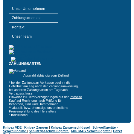
Unser Unternehmen
Zahlungsarten etc.
Kontakt
Unser Team
ZAHLUNGSARTEN
Auswahl abhängig vom Zielland
* bei der Zahlungsart Vorkasse beginnt die
Lieferfrist am Tag nach der Zahlungsanweisung,
bei anderen Zahlungsarten am Tag nach
Vertragsschluss.
Hinweise zu Lieferverzögerungen auf der
Infoseite
.
Kauf auf Rechnung nach Prüfung für
Behörden, Unis und Unternehmen.
** aktuelle bzw. ehemalige unverbindliche
Preisempfehlung des Herstellers
¹ freibleibend
Knipex VDE
|
Knipex Zangen
|
Knipex Zangenschlüssel
|
Schweißgeräte -
Schweißhelme
|
Schutzgasschweißgeräte
|
MIG MAG Schweißgeräte
|
Hazet