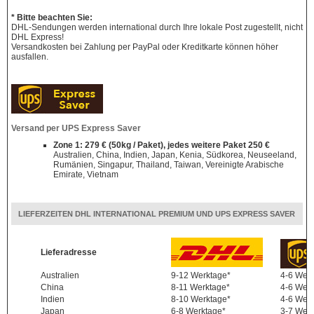
* Bitte beachten Sie:
DHL-Sendungen werden international durch Ihre lokale Post zugestellt, nicht
DHL Express!
Versandkosten bei Zahlung per PayPal oder Kreditkarte können höher
ausfallen.
Versand per UPS Express Saver
Zone 1: 279 € (50kg / Paket), jedes weitere Paket 250 €
Australien, China, Indien, Japan, Kenia, Südkorea, Neuseeland,
Rumänien, Singapur, Thailand, Taiwan, Vereinigte Arabische
Emirate, Vietnam
LIEFERZEITEN DHL INTERNATIONAL PREMIUM UND UPS EXPRESS SAVER
Lieferadresse
Australien
9-12 Werktage*
4-6 Wer
China
8-11 Werktage*
4-6 Wer
Indien
8-10 Werktage*
4-6 Wer
Japan
6-8 Werktage*
3-7 Wer