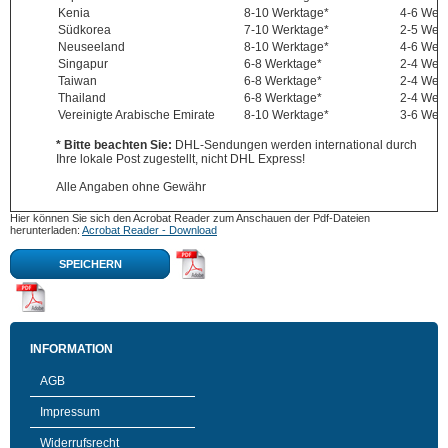
Kenia
8-10 Werktage*
4-6 Wer
Südkorea
7-10 Werktage*
2-5 Wer
Neuseeland
8-10 Werktage*
4-6 Wer
Singapur
6-8 Werktage*
2-4 Wer
Taiwan
6-8 Werktage*
2-4 Wer
Thailand
6-8 Werktage*
2-4 Wer
Vereinigte Arabische Emirate
8-10 Werktage*
3-6 Wer
* Bitte beachten Sie:
DHL-Sendungen werden international durch
Ihre lokale Post zugestellt, nicht DHL Express!
Alle Angaben ohne Gewähr
Hier können Sie sich den Acrobat Reader zum Anschauen der Pdf-Dateien
herunterladen:
Acrobat Reader - Download
SPEICHERN
INFORMATION
AGB
Impressum
Widerrufsrecht