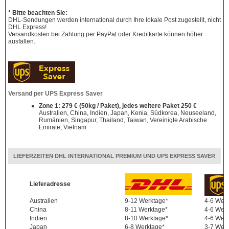
* Bitte beachten Sie:
DHL-Sendungen werden international durch Ihre lokale Post zugestellt, nicht
DHL Express!
Versandkosten bei Zahlung per PayPal oder Kreditkarte können höher
ausfallen.
Versand per UPS Express Saver
Zone 1: 279 € (50kg / Paket), jedes weitere Paket 250 €
Australien, China, Indien, Japan, Kenia, Südkorea, Neuseeland,
Rumänien, Singapur, Thailand, Taiwan, Vereinigte Arabische
Emirate, Vietnam
LIEFERZEITEN DHL INTERNATIONAL PREMIUM UND UPS EXPRESS SAVER
Lieferadresse
Australien
9-12 Werktage*
4-6 Wer
China
8-11 Werktage*
4-6 Wer
Indien
8-10 Werktage*
4-6 Wer
Japan
6-8 Werktage*
3-7 Wer