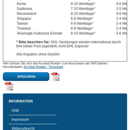
Kenia
8-10 Werktage*
4-6 Wer
Südkorea
7-10 Werktage*
2-5 Wer
Neuseeland
8-10 Werktage*
4-6 Wer
Singapur
6-8 Werktage*
2-4 Wer
Taiwan
6-8 Werktage*
2-4 Wer
Thailand
6-8 Werktage*
2-4 Wer
Vereinigte Arabische Emirate
8-10 Werktage*
3-6 Wer
* Bitte beachten Sie:
DHL-Sendungen werden international durch
Ihre lokale Post zugestellt, nicht DHL Express!
Alle Angaben ohne Gewähr
Hier können Sie sich den Acrobat Reader zum Anschauen der Pdf-Dateien
herunterladen:
Acrobat Reader - Download
SPEICHERN
INFORMATION
AGB
Impressum
Widerrufsrecht