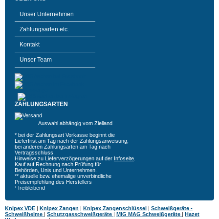
Unser Unternehmen
Zahlungsarten etc.
Kontakt
Unser Team
ZAHLUNGSARTEN
Auswahl abhängig vom Zielland
* bei der Zahlungsart Vorkasse beginnt die
Lieferfrist am Tag nach der Zahlungsanweisung,
bei anderen Zahlungsarten am Tag nach
Vertragsschluss.
Hinweise zu Lieferverzögerungen auf der
Infoseite
.
Kauf auf Rechnung nach Prüfung für
Behörden, Unis und Unternehmen.
** aktuelle bzw. ehemalige unverbindliche
Preisempfehlung des Herstellers
¹ freibleibend
Knipex VDE
|
Knipex Zangen
|
Knipex Zangenschlüssel
|
Schweißgeräte -
Schweißhelme
|
Schutzgasschweißgeräte
|
MIG MAG Schweißgeräte
|
Hazet