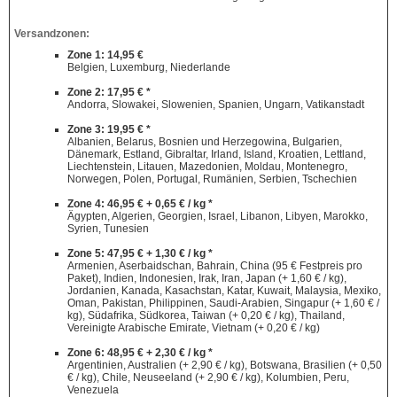
Versandzonen:
Zone 1: 14,95 €
Belgien, Luxemburg, Niederlande
Zone 2: 17,95 € *
Andorra, Slowakei, Slowenien, Spanien, Ungarn, Vatikanstadt
Zone 3: 19,95 € *
Albanien, Belarus, Bosnien und Herzegowina, Bulgarien,
Dänemark, Estland, Gibraltar, Irland, Island, Kroatien, Lettland,
Liechtenstein, Litauen, Mazedonien, Moldau, Montenegro,
Norwegen, Polen, Portugal, Rumänien, Serbien, Tschechien
Zone 4: 46,95 € + 0,65 € / kg *
Ägypten, Algerien, Georgien, Israel, Libanon, Libyen, Marokko,
Syrien, Tunesien
Zone 5: 47,95 € + 1,30 € / kg *
Armenien, Aserbaidschan, Bahrain, China (95 € Festpreis pro
Paket), Indien, Indonesien, Irak, Iran, Japan (+ 1,60 € / kg),
Jordanien, Kanada, Kasachstan, Katar, Kuwait, Malaysia, Mexiko,
Oman, Pakistan, Philippinen, Saudi-Arabien, Singapur (+ 1,60 € /
kg), Südafrika, Südkorea, Taiwan (+ 0,20 € / kg), Thailand,
Vereinigte Arabische Emirate, Vietnam (+ 0,20 € / kg)
Zone 6: 48,95 € + 2,30 € / kg *
Argentinien, Australien (+ 2,90 € / kg), Botswana, Brasilien (+ 0,50
€ / kg), Chile, Neuseeland (+ 2,90 € / kg), Kolumbien, Peru,
Venezuela