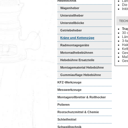
Hebetechnik
Län
Die
Wagenheber
Ink
Unterstellheber
TECH
Unterstellböcke
Tra
Getriebeheber
30 
Län
Kräne und Kettenzüge
3-f
Hak
Radmontagegeräte
Ket
Motorradhebebühnen
Gew
Maß
Hebebühne Ersatzteile
Gew
Montagematerial Hebebühne
Gummiauflage Hebebühne
KFZ-Werkzeuge
Messwerkzeuge
Montagerollbretter & Rollhocker
Polieren
Rostschutzmittel & Chemie
Schleifmittel
Schweißtechnik