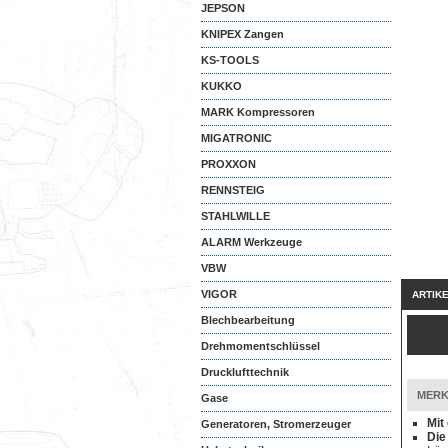
JEPSON
KNIPEX Zangen
KS-TOOLS
KUKKO
MARK Kompressoren
MIGATRONIC
PROXXON
RENNSTEIG
STAHLWILLE
ALARM Werkzeuge
VBW
VIGOR
ARTIK
Blechbearbeitung
Drehmomentschlüssel
Drucklufttechnik
MERK
Gase
Mit
Generatoren, Stromerzeuger
Die