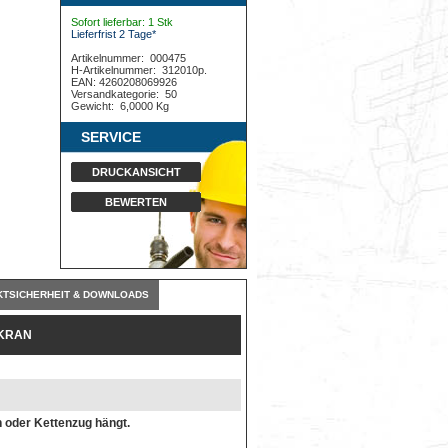
Sofort lieferbar: 1 Stk
Lieferfrist 2 Tage*
Artikelnummer:
000475
H-Artikelnummer:
312010p.
EAN: 4260208069926
Versandkategorie:
50
Gewicht:
6,0000 Kg
SERVICE
DRUCKANSICHT
BEWERTEN
TSICHERHEIT & DOWNLOADS
TKRAN
 oder Kettenzug hängt.