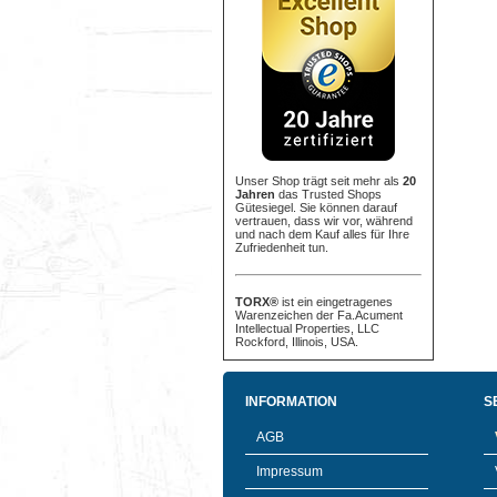
Unser Shop trägt seit mehr als
20
Jahren
das Trusted Shops
Gütesiegel. Sie können darauf
vertrauen, dass wir vor, während
und nach dem Kauf alles für Ihre
Zufriedenheit tun.
TORX®
ist ein eingetragenes
Warenzeichen der Fa.Acument
Intellectual Properties, LLC
Rockford, Illinois, USA.
INFORMATION
S
AGB
Impressum