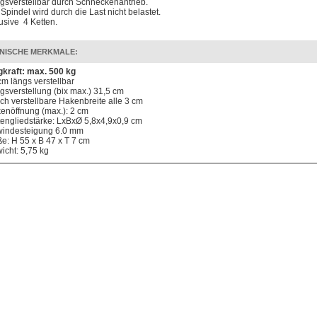
gsverstellbar durch Schneckenantrieb.
 Spindel wird durch die Last nicht belastet.
lusive 4 Ketten.
NISCHE MERKMALE:
gkraft: max. 500 kg
cm längs verstellbar
gsverstellung (bix max.) 31,5 cm
ach verstellbare Hakenbreite alle 3 cm
enöffnung (max.): 2 cm
tengliedstärke: LxBxØ 5,8x4,9x0,9 cm
indesteigung 6.0 mm
e: H 55 x B 47 x T 7 cm
icht: 5,75 kg